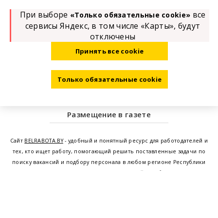
При выборе
все
«Только обязательные cookie»
сервисы Яндекс, в том числе «Карты», будут
отключены
Принять все cookie
Только обязательные cookie
Размещение в газете
Сайт
BELRABOTA.BY
- удобный и понятный ресурс для работодателей и
тех, кто ищет работу, помогающий решить поставленные задачи по
поиску вакансий и подбору персонала в любом регионе Республики
Беларусь. Мы предоставляем возможность найти работу в Минске по
всей Беларуси, т.е. получить актуальную информацию по вакантным
рабочим местам и резюме, а также размещаем объявления о
проведении семинаров, тренингов, курсов по освоению новых
специальностей и повышению квалификации сотрудников. Свежие