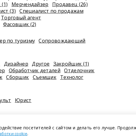
(1)
Мерчендайзер
Продавец (26)
ст (3)
Специалист по продажам
Торговый агент
Фасовщик (2)
р по туризму
Сопровождающий
к
Дизайнер
Другое
Закройщик (1)
ер
Обработчик деталей
Отделочник
к
Сборщик
Съемщик
Технолог
ульт
Юрист
одействие посетителей с сайтом и делать его лучше. Продол
.
аботки cookie