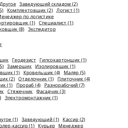
Другое
Заведующий складом (2)
5)
Комплектовщик (2)
Логист (1)
енеджер по логистике
ортировщик (1)
Специалист (1)
ковщик (8)
Экспедитор
т
рщик
Геодезист
Гипсокартонщик (1)
5)
Замерщик
Изолировщик (1)
вщик (1)
Кровельщик (4)
Маляр (5)
ик (2)
Отделочник (1)
Плиточник (4)
к (1)
Прораб (4)
Разнорабочий (7)
ик
Стяжечник
Фасадчик (3)
)
Электромонтажник (1)
угое (1)
Заведующий (1)
Кассир (2)
лер-кассир (1)
Курьер
Менеджер