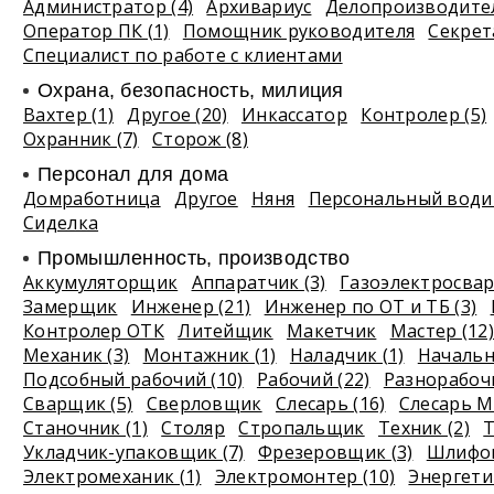
Администратор (4)
Архивариус
Делопроизводите
Оператор ПК (1)
Помощник руководителя
Секрет
Специалист по работе с клиентами
Охрана, безопасность, милиция
Вахтер (1)
Другое (20)
Инкассатор
Контролер (5)
Охранник (7)
Сторож (8)
Персонал для дома
Домработница
Другое
Няня
Персональный водит
Сиделка
Промышленность, производство
Аккумуляторщик
Аппаратчик (3)
Газоэлектросвар
Замерщик
Инженер (21)
Инженер по ОТ и ТБ (3)
Контролер ОТК
Литейщик
Макетчик
Мастер (12)
Механик (3)
Монтажник (1)
Наладчик (1)
Начальн
Подсобный рабочий (10)
Рабочий (22)
Разнорабочи
Сварщик (5)
Сверловщик
Слесарь (16)
Слесарь М
Станочник (1)
Столяр
Стропальщик
Техник (2)
Т
Укладчик-упаковщик (7)
Фрезеровщик (3)
Шлифов
Электромеханик (1)
Электромонтер (10)
Энергетик