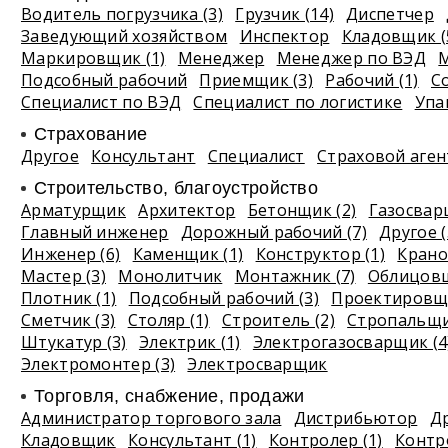
Водитель погрузчика (3)
Грузчик (14)
Диспетчер
Заведующий хозяйством
Инспектор
Кладовщик (
Маркировщик (1)
Менеджер
Менеджер по ВЭД
М
Подсобный рабочий
Приемщик (3)
Рабочий (1)
С
Специалист по ВЭД
Специалист по логистике
Упа
Страхование
Другое
Консультант
Специалист
Страховой аген
Строительство, благоустройство
Арматурщик
Архитектор
Бетонщик (2)
Газосва
Главный инженер
Дорожный рабочий (7)
Другое (
Инженер (6)
Каменщик (1)
Конструктор (1)
Крано
Мастер (3)
Монолитчик
Монтажник (7)
Облицовщ
Плотник (1)
Подсобный рабочий (3)
Проектировщи
Сметчик (3)
Столяр (1)
Строитель (2)
Стропальщ
Штукатур (3)
Электрик (1)
Электрогазосварщик (4
Электромонтер (3)
Электросварщик
Торговля, снабжение, продажи
Администратор торгового зала
Дистрибьютор
Др
Кладовщик
Консультант (1)
Контролер (1)
Контро