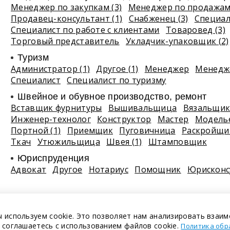
Менеджер по закупкам (3)
Менеджер по продажам 
Продавец-консультант (1)
Снабженец (3)
Специали
Специалист по работе с клиентами
Товаровед (3)
Торговый представитель
Укладчик-упаковщик (2)
Туризм
Администратор (1)
Другое (1)
Менеджер
Менедже
Специалист
Специалист по туризму
Швейное и обувное производство, ремонт
Вставщик фурнитуры
Вышивальщица
Вязальщи
Инженер-технолог
Конструктор
Мастер
Модель
Портной (1)
Приемщик
Пуговичница
Раскройщи
Ткач
Утюжильщица
Швея (1)
Штамповщик
Юриспруденция
Адвокат
Другое
Нотариус
Помощник
Юрисконс
 используем cookie. Это позволяет нам анализировать взаим
 соглашаетесь с использованием файлов cookie.
Политика обр