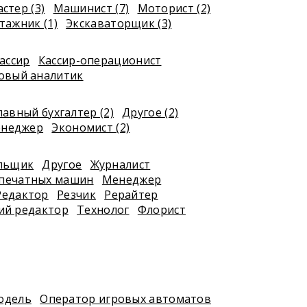
стер (3)
Машинист (7)
Моторист (2)
ажник (1)
Экскаваторщик (3)
ассир
Кассир-операционист
овый аналитик
лавный бухгалтер (2)
Другое (2)
енеджер
Экономист (2)
я
льщик
Другое
Журналист
печатных машин
Менеджер
Редактор
Резчик
Рерайтер
ий редактор
Технолог
Флорист
одель
Оператор игровых автоматов