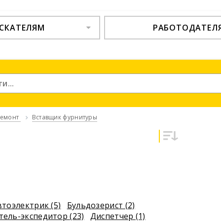
СКАТЕЛЯМ
РАБОТОДАТЕЛ
ремонт
Вставщик фурнитуры
втоэлектрик (5)
Бульдозерист (2)
тель-экспедитор (23)
Диспетчер (1)