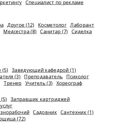
ркетингу
Специалист по рекламе
ра
Другое (12)
Косметолог
Лаборант
Медсестра (8)
Санитар (7)
Сиделка
 (5)
Заведующий кафедрой (1)
теля (3)
Преподаватель
Психолог
Тренер
Учитель (3)
Хореограф
(5)
Заправщик картриджей
услуг
азнорабочий
Садовник
Сантехник (1)
рщица (72)