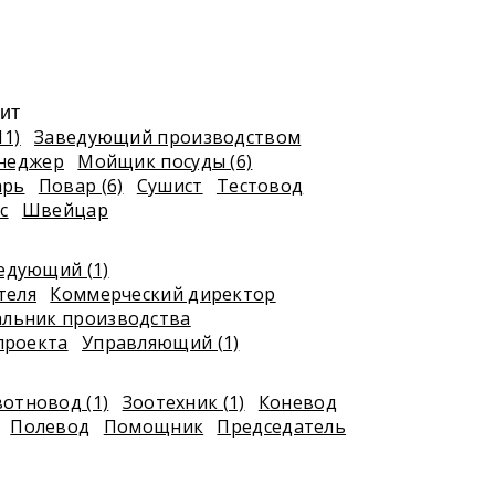
ит
11)
Заведующий производством
неджер
Мойщик посуды (6)
арь
Повар (6)
Сушист
Тестовод
с
Швейцар
едующий (1)
теля
Коммерческий директор
альник производства
проекта
Управляющий (1)
отновод (1)
Зоотехник (1)
Коневод
Полевод
Помощник
Председатель