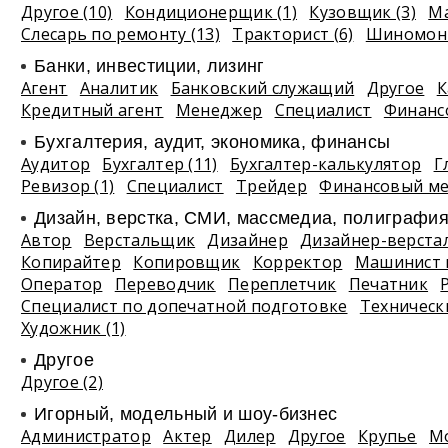
Другое (10)
Кондиционерщик (1)
Кузовщик (3)
Ма
Слесарь по ремонту (13)
Тракторист (6)
Шиномонт
Банки, инвестиции, лизинг
Агент
Аналитик
Банковский служащий
Другое
К
Кредитный агент
Менеджер
Специалист
Финанс
Бухгалтерия, аудит, экономика, финансы
Аудитор
Бухгалтер (11)
Бухгалтер-калькулятор
Г
Ревизор (1)
Специалист
Трейдер
Финансовый м
Дизайн, верстка, СМИ, массмедиа, полиграфи
Автор
Верстальщик
Дизайнер
Дизайнер-верста
Копирайтер
Копировщик
Корректор
Машинист 
Оператор
Переводчик
Переплетчик
Печатник
Специалист по допечатной подготовке
Техническ
Художник (1)
Другое
Другое (2)
Игорный, модельный и шоу-бизнес
Администратор
Актер
Дилер
Другое
Крупье
М