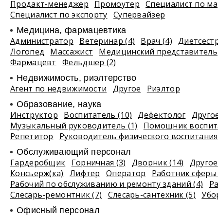
Продакт-менеджер
Промоутер
Специалист по ма
Специалист по экспорту
Супервайзер
Медицина, фармацевтика
Администратор
Ветеринар (4)
Врач (4)
Диетсест
Логопед
Массажист
Медицинский представитель
Фармацевт
Фельдшер (2)
Недвижимость, риэлтeрство
Агент по недвижимости
Другое
Риэлтор
Образование, наука
Инструктор
Воспитатель (10)
Дефектолог
Другое
Музыкальный руководитель (1)
Помощник воспита
Репетитор
Руководитель физического воспитания
Обслуживающий персонал
Гардеробщик
Горничная (3)
Дворник (14)
Другое 
Консьерж(ка)
Лифтер
Оператор
Работник сферы 
Рабочий по обслуживанию и ремонту зданий (4)
Р
Слесарь-ремонтник (7)
Слесарь-сантехник (5)
Убо
Офисный персонал