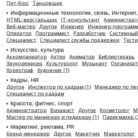
Пит-босс
Танцовщик
Информационные технологии, связь, Интернет
HTML-верстальщик
IT-консультант
Администрат
Веб-мастер
Другое
Инженер
Инженер-программ
Оператор
Программист
Разработчик
Системный
Специалист
Специалист службы поддержки
Тест
Искусство, культура
Аккомпаниатор
Актер
Аниматор
Библиотекарь
Звукорежисер
Культуролог
Музыкант
Организа
Хореограф
Художник (1)
Кадры, HR
Другое
Инспектор по кадрам (1)
Менеджер по пе
Специалист по кадрам
Красота, фитнес, спорт
Администратор
Визажист
Другое
Косметолог
М
Мастер по маникюру и педикюру (1)
Парикмахер (
Маркетинг, реклама, PR
Бренд-менеджер
Другое
Макетчик
Маркетолог