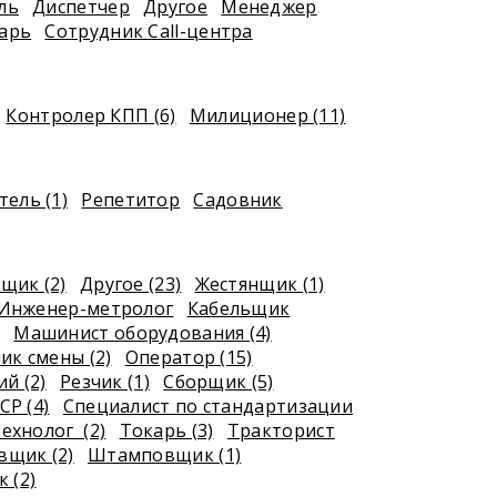
ль
Диспетчер
Другое
Менеджер
арь
Сотрудник Call-центра
Контролер КПП (6)
Милиционер (11)
ель (1)
Репетитор
Садовник
щик (2)
Другое (23)
Жестянщик (1)
Инженер-метролог
Кабельщик
Машинист оборудования (4)
ик смены (2)
Оператор (15)
й (2)
Резчик (1)
Сборщик (5)
СР (4)
Специалист по стандартизации
ехнолог (2)
Токарь (3)
Тракторист
щик (2)
Штамповщик (1)
 (2)