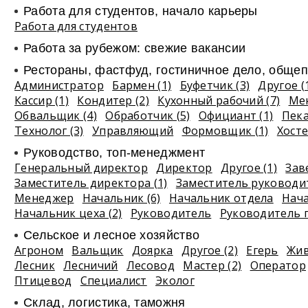
Работа для студентов, начало карьеры
Работа для студентов
Работа за рубежом: свежие вакансии
Рестораны, фастфуд, гостиничное дело, общеп
Администратор
Бармен (1)
Буфетчик (3)
Другое (
Кассир (1)
Кондитер (2)
Кухонный рабочий (7)
Ме
Обвальщик (4)
Обработчик (5)
Официант (1)
Пек
Технолог (3)
Управляющий
Формовщик (1)
Хосте
Руководство, топ-менеджмент
Генеральный директор
Директор
Другое (1)
Зав
Заместитель директора (1)
Заместитель руководи
Менеджер
Начальник (6)
Начальник отдела
Нач
Начальник цеха (2)
Руководитель
Руководитель 
Сельское и лесное хозяйство
Агроном
Вальщик
Доярка
Другое (2)
Егерь
Жив
Лесник
Лесничий
Лесовод
Мастер (2)
Оператор
Птицевод
Специалист
Эколог
Склад, логистика, таможня