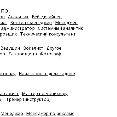
, ПО
ор
Аналитик
Веб-дизайнер
ист
Контент-менеджер
Менеджер
 администратор
Системный аналитик
ировщик
Технический консультант
Ведущий
Вокалист
Другое
тор
Танцовщица
Фотограф
рсоналу
Начальник отдела кадров
ассажист
Мастер по маникюру
3)
Тренер (инструктор)
Менеджер
Менеджер по рекламе