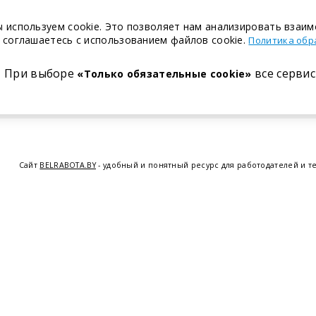
 используем cookie. Это позволяет нам анализировать взаим
 соглашаетесь с использованием файлов cookie.
Политика обр
При выборе
все сервис
«Только обязательные cookie»
Сайт
BELRABOTA.BY
- удобный и понятный ресурс для работодателей и т
предоставляем возможность найти работу в Минске по всей Беларуси, 
курсов по освоению новых специальностей и повышению квалификации с
Витебске
,
Гомеле
,
Гродно
,
Могил
© 2001—2026 Belrabota.by