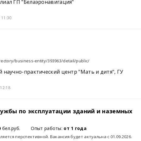
лиал ГП "Белаэронавигация"
 11:30
rectory/business-entity/393963/detail/public/
й научно-практический центр "Мать и дитя", ГУ
12:18
ужбы по эксплуатации зданий и наземных
0
бел.руб.
Опыт работы:
от 1 года
ляется перспективной. Вакансия будет актуальна с 01.09.2026.