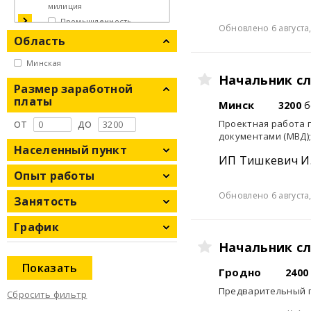
милиция
Промышленность,
Обновлено 6 августа,
производство
Область
Руководство, топ-
Минская
менеджмент
Начальник с
Склад, логистика,
Размер заработной
таможня
платы
Минск
3200
б
Строительство,
от
до
Проектная работа 
благоустройство
документами (МВД)
Населенный пункт
ИП Тишкевич И.
Опыт работы
Обновлено 6 августа,
Занятость
График
Начальник с
Показать
Гродно
2400
Предварительный п
Сбросить фильтр