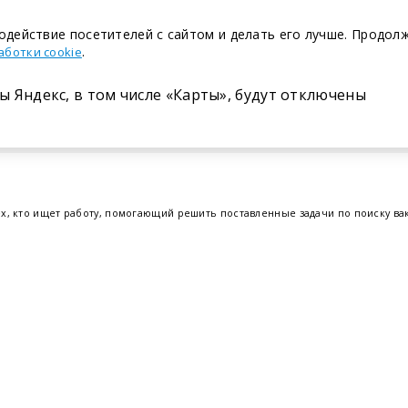
одействие посетителей с сайтом и делать его лучше. Продол
.
аботки cookie
ы Яндекс, в том числе «Карты», будут отключены
Размещение в газете
ех, кто ищет работу, помогающий решить поставленные задачи по поиску в
т.е. получить актуальную информацию по вакантным рабочим местам и резю
отрудников. Свежие вакансии для женщин и мужчин на сегодня от ведущих
еве
,
Бресте
и других регионах Беларуси, квалифицированная и оперативная
Belmeta.c
Наш партнер