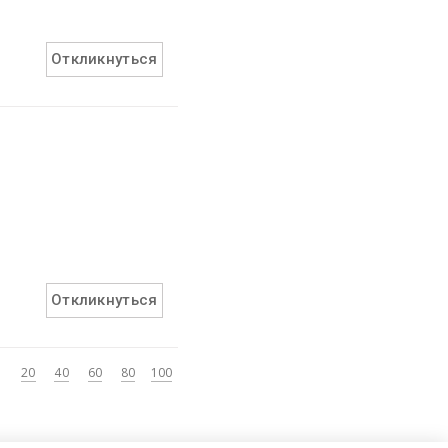
Откликнуться
Откликнуться
20
40
60
80
100