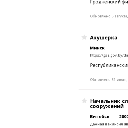
Гродненский фи
Обновлено 5 августа,
Акушерка
Минск
https://gsz.gov.by/di
Республикански
Обновлено 31 июля, 
Начальник сл
сооружений
Витебск
200
Данная вакансия яв