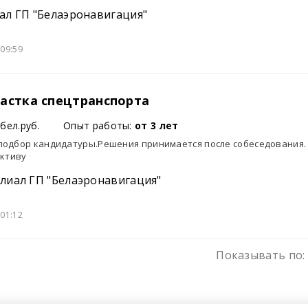
ал ГП "Белаэронавигация"
09:59
астка спецтранспорта
бел.руб.
Опыт работы:
от 3 лет
одбор кандидатуры.Решения принимается после собеседования.
ективу
лиал ГП "Белаэронавигация"
01:12
Показывать по: