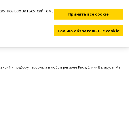
жая пользоваться сайтом,
Принять все cookie
Только обязательные cookie
акансий и подбору персонала в любом регионе Республики Беларусь. Мы
ме, а также размещаем объявления о проведении семинаров, тренингов,
 предприятий и резюме от потенциальных сотрудников,
работа в Минске
,
 поддержка - это все
BELRABOTA.by
om
Пользовательское соглашение
Политика обработки cookie
Политика обработки персональных данных