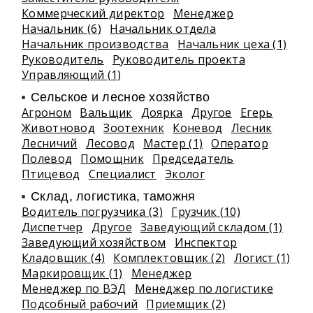
Коммерческий директор
Менеджер
Начальник (6)
Начальник отдела
Начальник производства
Начальник цеха (1)
Руководитель
Руководитель проекта
Управляющий (1)
Сельское и лесное хозяйство
Агроном
Вальщик
Доярка
Другое
Егерь
Животновод
Зоотехник
Коневод
Лесник
Лесничий
Лесовод
Мастер (1)
Оператор
Полевод
Помощник
Председатель
Птицевод
Специалист
Эколог
Склад, логистика, таможня
Водитель погрузчика (3)
Грузчик (10)
Диспетчер
Другое
Заведующий складом (1)
Заведующий хозяйством
Инспектор
Кладовщик (4)
Комплектовщик (2)
Логист (1)
Маркировщик (1)
Менеджер
Менеджер по ВЭД
Менеджер по логистике
Подсобный рабочий
Приемщик (2)