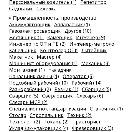
Персональный водитель (1)
Репетитор
Садовник
Сиделка
Промышленность, производство
Аккумуляторщик
Аппаратчик (1)
Газоэлектросварщик
Другое (10)
Жестянщик (1)
Замерщик
Инженер (9)
Инженер по ОТ и ТБ (2)
Инженер-метролог
Кабельщик
Контролер ОТК
Литейщик
Макетчик
Мастер (4)
Машинист оборудования (1)
Механик (3)
Монтажник (1)
Наладчик
Начальник смены (1)
Оператор (5)
Подсобный рабочий (10)
Рабочий (14)
Разнорабочий (2)
Резчик (1)
Сборщик (5)
Сварщик (5)
Сверловщик
Слесарь (6)
Слесарь МСР (2)
Специалист по стандартизации
Станочник (1)
Столяр
Стропальщик
Техник (2)
Технолог (2)
Токарь (2)
Тракторист
Укладчик-упаковщик (4)
Фрезеровщик (3)