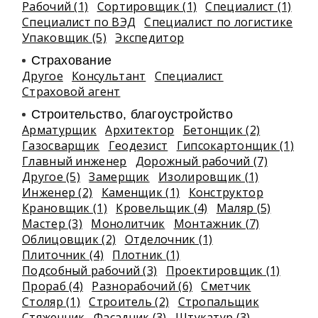
Рабочий (1)
Сортировщик (1)
Специалист (1)
Специалист по ВЭД
Специалист по логистике
Упаковщик (5)
Экспедитор
Страхование
Другое
Консультант
Специалист
Страховой агент
Строительство, благоустройство
Арматурщик
Архитектор
Бетонщик (2)
Газосварщик
Геодезист
Гипсокартонщик (1)
Главный инженер
Дорожный рабочий (7)
Другое (5)
Замерщик
Изолировщик (1)
Инженер (2)
Каменщик (1)
Конструктор
Крановщик (1)
Кровельщик (4)
Маляр (5)
Мастер (3)
Монолитчик
Монтажник (7)
Облицовщик (2)
Отделочник (1)
Плиточник (4)
Плотник (1)
Подсобный рабочий (3)
Проектировщик (1)
Прораб (4)
Разнорабочий (6)
Сметчик
Столяр (1)
Строитель (2)
Стропальщик
Стяжечник
Фасадчик (3)
Штукатур (3)