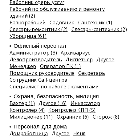
Работник сферы услуг
Рабочий по обслуживанию и ремонту
зданий (2)
Разнорабочий
Садовник
Сантехник (1)
Слесарь-ремонтник (2)
Слесарь-сантехник (2)
Уборщица (61)
Офисный персонал
Администратор (3)
Архивариус
Делопроизводитель
Диспетчер
Другое
Менеджер
Оператор ПК (1)
Помощник руководителя
Секретарь
Сотрудник Call-центра
Специалист по работе с клиентами
Охрана, безопасность, милиция
Вахтер (1)
Другое (16)
Инкассатор
Контролер (4)
Контролер КПП (5)
Милиционер (11)
Охранник (6)
Сторож (8)
Персонал для дома
Домработница
Другое
Няня