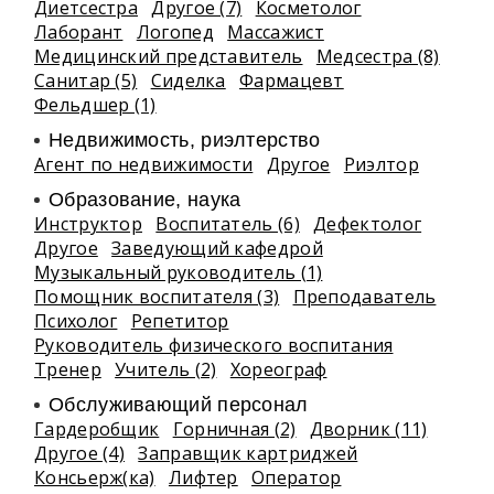
Диетсестра
Другое (7)
Косметолог
Лаборант
Логопед
Массажист
Медицинский представитель
Медсестра (8)
Санитар (5)
Сиделка
Фармацевт
Фельдшер (1)
Недвижимость, риэлтeрство
Агент по недвижимости
Другое
Риэлтор
Образование, наука
Инструктор
Воспитатель (6)
Дефектолог
Другое
Заведующий кафедрой
Музыкальный руководитель (1)
Помощник воспитателя (3)
Преподаватель
Психолог
Репетитор
Руководитель физического воспитания
Тренер
Учитель (2)
Хореограф
Обслуживающий персонал
Гардеробщик
Горничная (2)
Дворник (11)
Другое (4)
Заправщик картриджей
Консьерж(ка)
Лифтер
Оператор