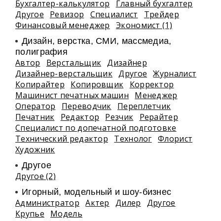
Бухгалтер-калькулятор
Главный бухгалтер
Другое
Ревизор
Специалист
Трейдер
Финансовый менеджер
Экономист (1)
Дизайн, верстка, СМИ, массмедиа,
полиграфия
Автор
Верстальщик
Дизайнер
Дизайнер-верстальщик
Другое
Журналист
Копирайтер
Копировщик
Корректор
Машинист печатных машин
Менеджер
Оператор
Переводчик
Переплетчик
Печатник
Редактор
Резчик
Рерайтер
Специалист по допечатной подготовке
Технический редактор
Технолог
Флорист
Художник
Другое
Другое (2)
Игорный, модельный и шоу-бизнес
Администратор
Актер
Дилер
Другое
Крупье
Модель