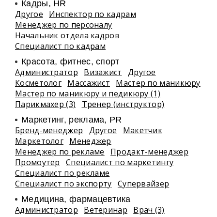
Кадры, HR
Другое
Инспектор по кадрам
Менеджер по персоналу
Начальник отдела кадров
Специалист по кадрам
Красота, фитнес, спорт
Администратор
Визажист
Другое
Косметолог
Массажист
Мастер по маникюру
Мастер по маникюру и педикюру (1)
Парикмахер (3)
Тренер (инструктор)
Маркетинг, реклама, PR
Бренд-менеджер
Другое
Макетчик
Маркетолог
Менеджер
Менеджер по рекламе
Продакт-менеджер
Промоутер
Специалист по маркетингу
Специалист по рекламе
Специалист по экспорту
Супервайзер
Медицина, фармацевтика
Администратор
Ветеринар
Врач (3)