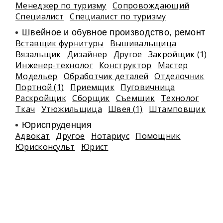
Менеджер по туризму
Сопровождающий
Специалист
Специалист по туризму
Швейное и обувное производство, ремонт
Вставщик фурнитуры
Вышивальщица
Вязальщик
Дизайнер
Другое
Закройщик (1)
Инженер-технолог
Конструктор
Мастер
Модельер
Обработчик деталей
Отделочник
Портной (1)
Приемщик
Пуговичница
Раскройщик
Сборщик
Съемщик
Технолог
Ткач
Утюжильщица
Швея (1)
Штамповщик
Юриспруденция
Адвокат
Другое
Нотариус
Помощник
Юрисконсульт
Юрист