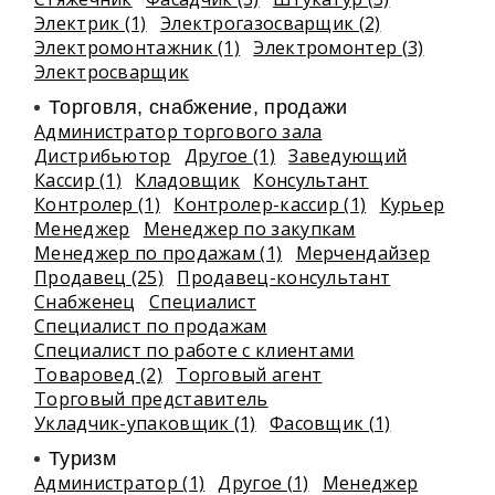
Электрик (1)
Электрогазосварщик (2)
Электромонтажник (1)
Электромонтер (3)
Электросварщик
Торговля, снабжение, продажи
Администратор торгового зала
Дистрибьютор
Другое (1)
Заведующий
Кассир (1)
Кладовщик
Консультант
Контролер (1)
Контролер-кассир (1)
Курьер
Менеджер
Менеджер по закупкам
Менеджер по продажам (1)
Мерчендайзер
Продавец (25)
Продавец-консультант
Снабженец
Специалист
Специалист по продажам
Специалист по работе с клиентами
Товаровед (2)
Торговый агент
Торговый представитель
Укладчик-упаковщик (1)
Фасовщик (1)
Туризм
Администратор (1)
Другое (1)
Менеджер