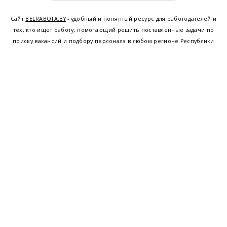
Сайт
BELRABOTA.BY
- удобный и понятный ресурс для работодателей и
тех, кто ищет работу, помогающий решить поставленные задачи по
поиску вакансий и подбору персонала в любом регионе Республики
Беларусь. Мы предоставляем возможность найти работу в Минске по
всей Беларуси, т.е. получить актуальную информацию по вакантным
рабочим местам и резюме, а также размещаем объявления о
проведении семинаров, тренингов, курсов по освоению новых
специальностей и повышению квалификации сотрудников. Свежие
вакансии для женщин и мужчин на сегодня от ведущих предприятий и
резюме от потенциальных сотрудников,
работа в Минске
,
Витебске
,
Гомеле
,
Гродно
,
Могилеве
,
Бресте
и других регионах Беларуси,
квалифицированная и оперативная поддержка - это все
BELRABOTA.by
Наш
© 2001—2026
Belmeta.com
партнер
Belrabota.by
Пользовательское