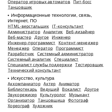
Оператор игровых автоматов
Пит-босс
Танцовщик
Информационные технологии, связь,
Интернет, ПО
HTML-верстальщик
IT-консультант
Администратор
Аналитик
Веб-дизайнер
Веб-мастер
Другое
Инженер
Инженер-программист
Контент-менеджер
Менеджер
Оператор
Программист
Разработчик
Системный администратор
Системный аналитик
Специалист
Специалист службы поддержки
Тестировщик
Технический консультант
Искусство, культура
Аккомпаниатор
Актер
Аниматор
Библиотекарь
Ведущий
Вокалист
Другое
Звукорежисер
Культуролог
Музыкант
Организатор
Танцовщица
Фотограф
Хореограф
Художник