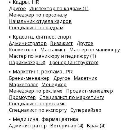
Кадры, HR
Другое
Инспектор по кадрам (1)
Менеджер по персоналу
Начальник отдела кадров
Специалист по кадрам
Красота, фитнес, спорт
Администратор
Визажист
Другое
Косметолог
Массажист
Мастер по маникюру
Мастер по маникюру и педикюру (1)
Парикмахер (3)
Тренер (инструктор)
Маркетинг, реклама, PR
Бренд-менеджер
Другое
Макетчик
Маркетолог
Менеджер
Менеджер по рекламе
Продакт-менеджер
Промоутер
Специалист по маркетингу
Специалист по рекламе
Специалист по экспорту
Супервайзер
Медицина, фармацевтика
Администратор
Ветеринар (4)
Врач (4)