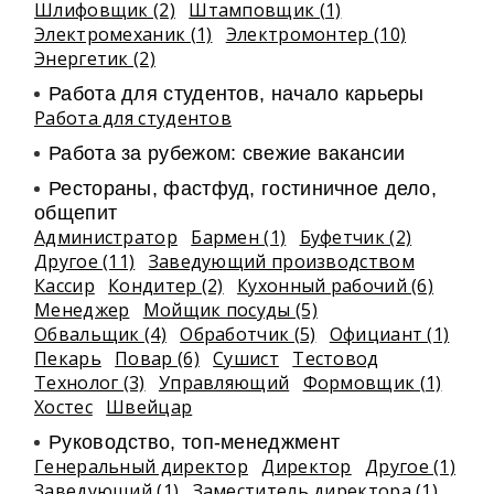
Шлифовщик (2)
Штамповщик (1)
Электромеханик (1)
Электромонтер (10)
Энергетик (2)
Работа для студентов, начало карьеры
Работа для студентов
Работа за рубежом: свежие вакансии
Рестораны, фастфуд, гостиничное дело,
общепит
Администратор
Бармен (1)
Буфетчик (2)
Другое (11)
Заведующий производством
Кассир
Кондитер (2)
Кухонный рабочий (6)
Менеджер
Мойщик посуды (5)
Обвальщик (4)
Обработчик (5)
Официант (1)
Пекарь
Повар (6)
Сушист
Тестовод
Технолог (3)
Управляющий
Формовщик (1)
Хостес
Швейцар
Руководство, топ-менеджмент
Генеральный директор
Директор
Другое (1)
Заведующий (1)
Заместитель директора (1)