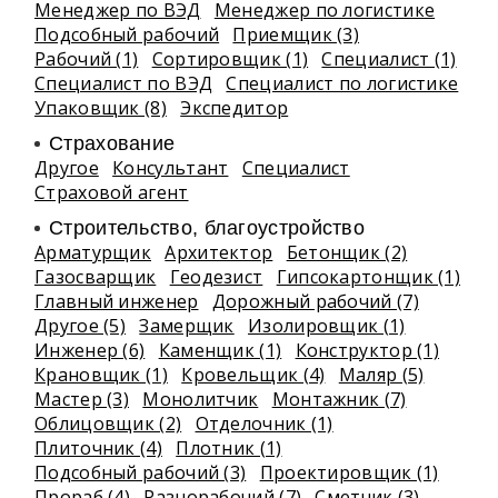
Менеджер по ВЭД
Менеджер по логистике
Подсобный рабочий
Приемщик (3)
Рабочий (1)
Сортировщик (1)
Специалист (1)
Специалист по ВЭД
Специалист по логистике
Упаковщик (8)
Экспедитор
Страхование
Другое
Консультант
Специалист
Страховой агент
Строительство, благоустройство
Арматурщик
Архитектор
Бетонщик (2)
Газосварщик
Геодезист
Гипсокартонщик (1)
Главный инженер
Дорожный рабочий (7)
Другое (5)
Замерщик
Изолировщик (1)
Инженер (6)
Каменщик (1)
Конструктор (1)
Крановщик (1)
Кровельщик (4)
Маляр (5)
Мастер (3)
Монолитчик
Монтажник (7)
Облицовщик (2)
Отделочник (1)
Плиточник (4)
Плотник (1)
Подсобный рабочий (3)
Проектировщик (1)
Прораб (4)
Разнорабочий (7)
Сметчик (3)