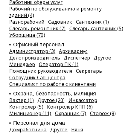
Работник сферы услуг
Рабочий по обслуживанию и ремонту
зданий (4)
Разнорабочий
Садовник
Сантехник (1)
Слесарь-ремонтник (7)
Слесарь-сантехник (5)
Уборщица (70)
Офисный персонал
Администратор (3)
Архивариус
Делопроизводитель
Диспетчер
Другое
Менеджер
Оператор ПК (1)
Помощник руководителя
Секретарь
Сотрудник Call-центра
Специалист по работе с клиентами
Охрана, безопасность, милиция
Вахтер (1)
Другое (20)
Инкассатор
Контролер (5)
Контролер КПП (6)
Милиционер (11)
Охранник (7)
Сторож (8)
Персонал для дома
Домработница
Другое
Няня