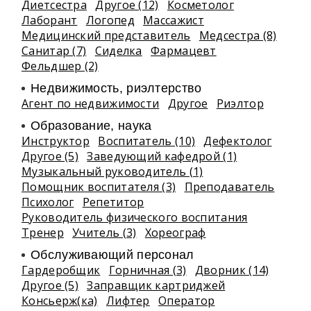
Диетсестра
Другое (12)
Косметолог
Лаборант
Логопед
Массажист
Медицинский представитель
Медсестра (8)
Санитар (7)
Сиделка
Фармацевт
Фельдшер (2)
Недвижимость, риэлтeрство
Агент по недвижимости
Другое
Риэлтор
Образование, наука
Инструктор
Воспитатель (10)
Дефектолог
Другое (5)
Заведующий кафедрой (1)
Музыкальный руководитель (1)
Помощник воспитателя (3)
Преподаватель
Психолог
Репетитор
Руководитель физического воспитания
Тренер
Учитель (3)
Хореограф
Обслуживающий персонал
Гардеробщик
Горничная (3)
Дворник (14)
Другое (5)
Заправщик картриджей
Консьерж(ка)
Лифтер
Оператор