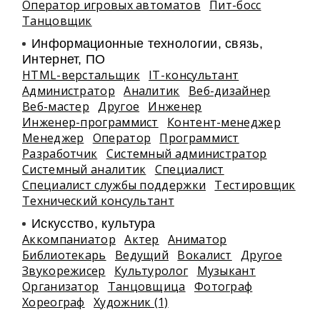
Оператор игровых автоматов
Пит-босс
Танцовщик
Информационные технологии, связь,
Интернет, ПО
HTML-верстальщик
IT-консультант
Администратор
Аналитик
Веб-дизайнер
Веб-мастер
Другое
Инженер
Инженер-программист
Контент-менеджер
Менеджер
Оператор
Программист
Разработчик
Системный администратор
Системный аналитик
Специалист
Специалист службы поддержки
Тестировщик
Технический консультант
Искусство, культура
Аккомпаниатор
Актер
Аниматор
Библиотекарь
Ведущий
Вокалист
Другое
Звукорежисер
Культуролог
Музыкант
Организатор
Танцовщица
Фотограф
Хореограф
Художник (1)