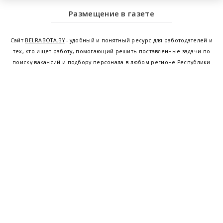
Размещение в газете
Сайт
BELRABOTA.BY
- удобный и понятный ресурс для работодателей и
тех, кто ищет работу, помогающий решить поставленные задачи по
поиску вакансий и подбору персонала в любом регионе Республики
Беларусь. Мы предоставляем возможность найти работу в Минске по
всей Беларуси, т.е. получить актуальную информацию по вакантным
рабочим местам и резюме, а также размещаем объявления о
проведении семинаров, тренингов, курсов по освоению новых
специальностей и повышению квалификации сотрудников. Свежие
вакансии для женщин и мужчин на сегодня от ведущих предприятий и
резюме от потенциальных сотрудников,
работа в Минске
,
Витебске
,
Гомеле
,
Гродно
,
Могилеве
,
Бресте
и других регионах Беларуси,
квалифицированная и оперативная поддержка - это все
BELRABOTA.by
Наш
© 2001—2026
Belmeta.com
партнер
Belrabota.by