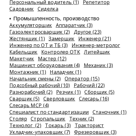
Персональный водитель (1)
Репетитор
Садовник
Сиделка
Промышленность, производство
Аккумуляторщик
Аппаратчик (3)
Газоэлектросварщик (2)
Другое (23)
Жестянщик (1)
Замерщик
Инженер (21)
Инженер по ОТ и ТБ (3)
Инженер-метролог
Кабельщик
Контролер ОТК
Литейщик
Макетчик
Мастер (12)
Машинист оборудования (4)
Механик (3)
Монтажник (1)
Наладчик (1)
Начальник смены (2)
Оператор (15)
Подсобный рабочий (10)
Рабочий (22)
Разнорабочий (2)
Резчик (1)
Сборщик (5)
Сварщик (5)
Сверловщик
Слесарь (16)
Слесарь МСР (4)
Специалист по стандартизации
Станочник (1)
Столяр
Стропальщик
Техник (2)
Технолог (2)
Токарь (3)
Тракторист
Укладчик-упаковщик (7)
Фрезеровщик (3)