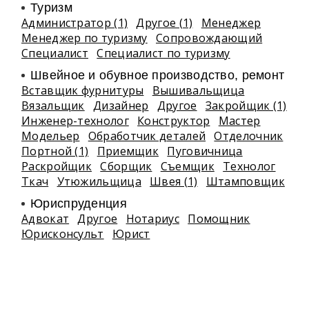
Туризм
Администратор (1)
Другое (1)
Менеджер
Менеджер по туризму
Сопровождающий
Специалист
Специалист по туризму
Швейное и обувное производство, ремонт
Вставщик фурнитуры
Вышивальщица
Вязальщик
Дизайнер
Другое
Закройщик (1)
Инженер-технолог
Конструктор
Мастер
Модельер
Обработчик деталей
Отделочник
Портной (1)
Приемщик
Пуговичница
Раскройщик
Сборщик
Съемщик
Технолог
Ткач
Утюжильщица
Швея (1)
Штамповщик
Юриспруденция
Адвокат
Другое
Нотариус
Помощник
Юрисконсульт
Юрист