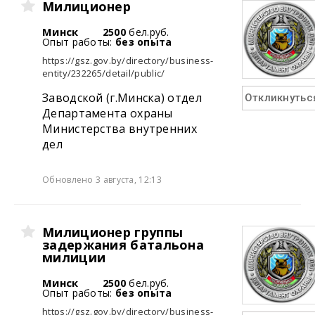
Милиционер
Минск
2500
бел.руб.
Опыт работы:
без опыта
https://gsz.gov.by/directory/business-
entity/232265/detail/public/
Заводской (г.Минска) отдел
Откликнутьс
Департамента охраны
Министерства внутренних
дел
Обновлено 3 августа, 12:13
Милиционер группы
задержания батальона
милиции
Минск
2500
бел.руб.
Опыт работы:
без опыта
https://gsz.gov.by/directory/business-