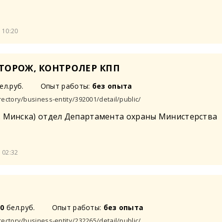
 10:20
ТОРОЖ, КОНТРОЛЕР КПП
ел.руб.
Опыт работы:
без опыта
rectory/business-entity/392001/detail/public/
. Минска) отдел Департамента охраны Министерства
 02:32
50
бел.руб.
Опыт работы:
без опыта
rectory/business-entity/232265/detail/public/