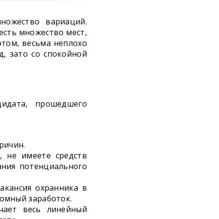
ножество вариаций.
есть множество мест,
том, весьма неплохо
д, зато со спокойной
дидата, прошедшего
причин.
, не имеете средств
ания потенциального
вакансия охранника в
ромный заработок.
чает весь линейный