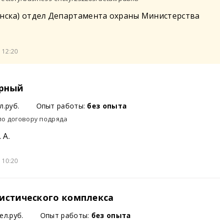
инска) отдел Департамента охраны Министерства
 12:20
рный
л.руб.
Опыт работы:
без опыта
по договору подряда
 А.
 10:20
истического комплекса
ел.руб.
Опыт работы:
без опыта