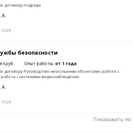
по договору подряда
 А.
 10:20
лужбы безопасности
ел.руб.
Опыт работы:
от 1 года
по договору Руководство несколькими объектами; работа с
; работа с системами видеонаблюдения.
 А.
 10:20
Показывать по: