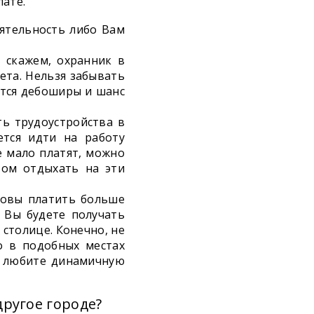
лате.
еятельность либо Вам
, скажем, охранник в
ета. Нельзя забывать
ются дебоширы и шанс
ь трудоустройства в
ется идти на работу
е мало платят, можно
том отдыхать на эти
товы платить больше
, Вы будете получать
столице. Конечно, не
то в подобных местах
Вы любите динамичную
другое городе?