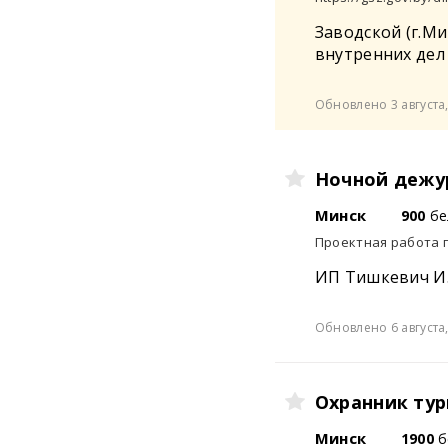
Заводской (г.М
внутренних дел
Обновлено 3 августа,
Ночной дежу
Минск
900
бе
Проектная работа 
ИП Тишкевич И.
Обновлено 6 августа,
Охранник тур
Минск
1900
б