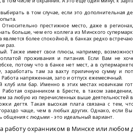
 в том числе и охранник. А это еще один минус к зарп
 выбирать в том случае, если это дополнительная д
 опыта.
. Относительно престижное место, даже в регионах
чать больше, чем его коллега из Минского супермарк
та является более спокойной, в банках редко встреча
и раз.
ый. Также имеет свои плюсы, например, возможност
 оплатой проживания и питания. Если Вам не хоч
бске, потому что в банке нет мест, а в супермаркет
у, заработать там за вахту приличную сумму и по
. Работа напряженная, зато и отпуск ежемесячный.
й клуб или бар. Именно в этих местах новичкам го
? Работая охранником в Бресте, в таком заведении
м за любую из перечисленных выше деятельностей в 
ожки дегтя. Такая высокая плата связана с тем, ч
 гораздо чаще, чем в любых других. Однако, если 
сь общения с людьми - это идеальный вариант.
на работу охранником в Минске или любом 