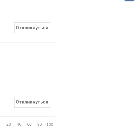
Откликнуться
Откликнуться
20
40
60
80
100