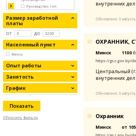
внутренних дел
Руководство, топ-
менеджмент
Размер заработной
Обновлено 3 августа,
Склад, логистика,
платы
таможня
от
до
ОХРАННИК, С
Населенный пункт
Минск
1100
б
Минск
https://gsz.gov.by/di
Опыт работы
Центральный (г
Занятость
внутренних дел
График
Обновлено 3 августа,
Показать
Охранник
Сбросить фильтр
Минск
от 10
https://gsz.gov.by/di