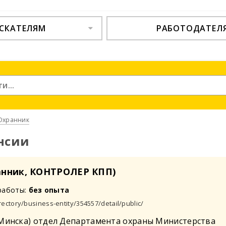
СКАТЕЛЯМ
РАБОТОДАТЕЛ
Охранник
нсии
анник, КОНТРОЛЕР КПП)
работы:
без опыта
rectory/business-entity/354557/detail/public/
.Минска) отдел Департамента охраны Министерства