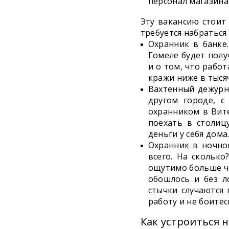
персонал магазина,
Эту вакансию стоит
требуется набраться
Охранник в банке
Гомеле будет полу
и о том, что рабо
кражи ниже в тысяч
Вахтенный дежурн
другом городе, с
охранником в Вите
поехать в столиц
деньги у себя дома
Охранник в ночно
всего. На сколько
ощутимо больше че
обошлось и без л
стычки случаются
работу и не боите
Как устроиться 