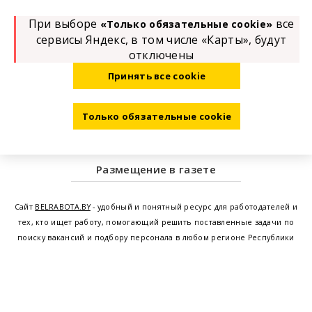
При выборе
все
«Только обязательные cookie»
сервисы Яндекс, в том числе «Карты», будут
отключены
Принять все cookie
Только обязательные cookie
Размещение в газете
Сайт
BELRABOTA.BY
- удобный и понятный ресурс для работодателей и
тех, кто ищет работу, помогающий решить поставленные задачи по
поиску вакансий и подбору персонала в любом регионе Республики
Беларусь. Мы предоставляем возможность найти работу в Минске по
всей Беларуси, т.е. получить актуальную информацию по вакантным
рабочим местам и резюме, а также размещаем объявления о
проведении семинаров, тренингов, курсов по освоению новых