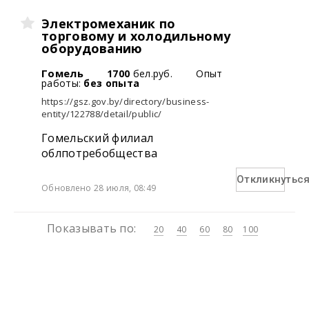
Электромеханик по
торговому и холодильному
оборудованию
Гомель
1700
бел.руб.
Опыт
работы:
без опыта
https://gsz.gov.by/directory/business-
entity/122788/detail/public/
Гомельский филиал
облпотребобщества
Откликнутьс
Обновлено 28 июля, 08:49
Показывать по:
20
40
60
80
100