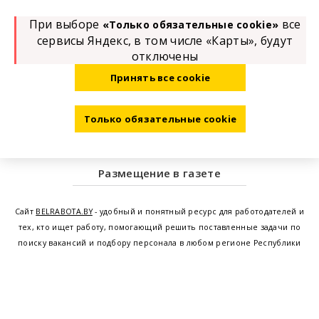
При выборе
все
«Только обязательные cookie»
сервисы Яндекс, в том числе «Карты», будут
отключены
Принять все cookie
Только обязательные cookie
Размещение в газете
Сайт
BELRABOTA.BY
- удобный и понятный ресурс для работодателей и
тех, кто ищет работу, помогающий решить поставленные задачи по
поиску вакансий и подбору персонала в любом регионе Республики
Беларусь. Мы предоставляем возможность найти работу в Минске по
всей Беларуси, т.е. получить актуальную информацию по вакантным
рабочим местам и резюме, а также размещаем объявления о
проведении семинаров, тренингов, курсов по освоению новых