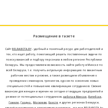
Размещение в газете
Сайт
BELRABOTA.BY
- удобный и понятный ресурс для работодателей и
тех, кто ищет работу, помогающий решить поставленные задачи по
поиску вакансий и подбору персонала в любом регионе Республики
Беларусь. Мы предоставляем возможность найти работу в Минске по
всей Беларуси, т.е. получить актуальную информацию по вакантным
рабочим местам и резюме, а также размещаем объявления о
проведении семинаров, тренингов, курсов по освоению новых
специальностей и повышению квалификации сотрудников. Свежие
вакансии для женщин и мужчин на сегодня от ведущих предприятий и
резюме от потенциальных сотрудников,
работа в Минске
,
Витебске
,
Гомеле
,
Гродно
,
Могилеве
,
Бресте
и других регионах Беларуси,
квалифицированная и оперативная поддержка - это все
BELRABOTA.by