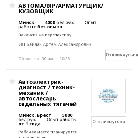
АВТОМАЛЯР/АРМАТУРЩИК/
КУЗОВЩИК
Минск
4000
бел.руб.
Опыт
работы:
без опыта
Вакансия на перспективу
ИП Байдак Артём Александрович
Откликнутьс
Обновлено 30 июля, 10:26
Автоэлектрик-
диагност / техник-
механик /
автослесарь
седельных тягачей
Минск, Брест
5000
бел.руб.
Опыт работы:
Откликнуться
от 1 года
Рабочее место планируется
к замещению