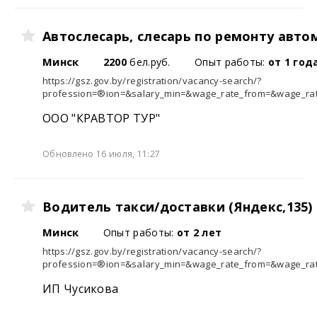
Автослесарь, слесарь по ремонту авт
Минск
2200
бел.руб.
Опыт работы:
от 1 год
https://gsz.gov.by/registration/vacancy-search/?
profession=®ion=&salary_min=&wage_rate_from=&wage_rate
ООО "КРАВТОР ТУР"
Обновлено 16 июля, 11:27
Водитель такси/доставки (Яндекс,135)
Минск
Опыт работы:
от 2 лет
https://gsz.gov.by/registration/vacancy-search/?
profession=®ion=&salary_min=&wage_rate_from=&wage_rate
ИП Чусикова