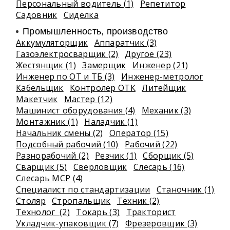
Персональный водитель (1)
Репетитор
Садовник
Сиделка
Промышленность, производство
Аккумуляторщик
Аппаратчик (3)
Газоэлектросварщик (2)
Другое (23)
Жестянщик (1)
Замерщик
Инженер (21)
Инженер по ОТ и ТБ (3)
Инженер-метролог
Кабельщик
Контролер ОТК
Литейщик
Макетчик
Мастер (12)
Машинист оборудования (4)
Механик (3)
Монтажник (1)
Наладчик (1)
Начальник смены (2)
Оператор (15)
Подсобный рабочий (10)
Рабочий (22)
Разнорабочий (2)
Резчик (1)
Сборщик (5)
Сварщик (5)
Сверловщик
Слесарь (16)
Слесарь МСР (4)
Специалист по стандартизации
Станочник (1)
Столяр
Стропальщик
Техник (2)
Технолог (2)
Токарь (3)
Тракторист
Укладчик-упаковщик (7)
Фрезеровщик (3)