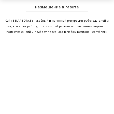
Размещение в газете
Сайт
BELRABOTA.BY
- удобный и понятный ресурс для работодателей и
тех, кто ищет работу, помогающий решить поставленные задачи по
поиску вакансий и подбору персонала в любом регионе Республики
Беларусь. Мы предоставляем возможность найти работу в Минске по
всей Беларуси, т.е. получить актуальную информацию по вакантным
рабочим местам и резюме, а также размещаем объявления о
проведении семинаров, тренингов, курсов по освоению новых
специальностей и повышению квалификации сотрудников. Свежие
вакансии для женщин и мужчин на сегодня от ведущих предприятий и
резюме от потенциальных сотрудников,
работа в Минске
,
Витебске
,
Гомеле
,
Гродно
,
Могилеве
,
Бресте
и других регионах Беларуси,
квалифицированная и оперативная поддержка - это все
BELRABOTA.by
Наш
© 2001—2026
Belmeta.com
партнер
Belrabota.by