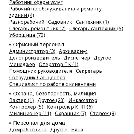
Работник сферы услуг
Рабочий по обслуживанию и ремонту
зданий (4)
Разнорабочий
Садовник
Сантехник (1)
Слесарь-ремонтник (7)
Слесарь-сантехник (5)
Уборщица (70)
Офисный персонал
Администратор (3)
Архивариус
Делопроизводитель
Диспетчер
Другое
Менеджер
Оператор ПК (1)
Помощник руководителя
Секретарь
Сотрудник Call-центра
Специалист по работе с клиентами
Охрана, безопасность, милиция
Вахтер (1)
Другое (20)
Инкассатор
Контролер (5)
Контролер КПП (6)
Милиционер (11)
Охранник (7)
Сторож (8)
Персонал для дома
Домработница
Другое
Няня