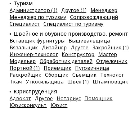
Туризм
Администратор (1)
Другое (1)
Менеджер
Менеджер по туризму
Сопровождающий
Специалист
Специалист по туризму
Швейное и обувное производство, ремонт
Вставщик фурнитуры
Вышивальщица
Вязальщик
Дизайнер
Другое
Закройщик (1)
Инженер-технолог
Конструктор
Мастер
Модельер
Обработчик деталей
Отделочник
Портной (1)
Приемщик
Пуговичница
Раскройщик
Сборщик
Съемщик
Технолог
Ткач
Утюжильщица
Швея (1)
Штамповщик
Юриспруденция
Адвокат
Другое
Нотариус
Помощник
Юрисконсульт
Юрист