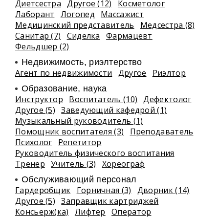
Диетсестра
Другое (12)
Косметолог
Лаборант
Логопед
Массажист
Медицинский представитель
Медсестра (8)
Санитар (7)
Сиделка
Фармацевт
Фельдшер (2)
Недвижимость, риэлтeрство
Агент по недвижимости
Другое
Риэлтор
Образование, наука
Инструктор
Воспитатель (10)
Дефектолог
Другое (5)
Заведующий кафедрой (1)
Музыкальный руководитель (1)
Помощник воспитателя (3)
Преподаватель
Психолог
Репетитор
Руководитель физического воспитания
Тренер
Учитель (3)
Хореограф
Обслуживающий персонал
Гардеробщик
Горничная (3)
Дворник (14)
Другое (5)
Заправщик картриджей
Консьерж(ка)
Лифтер
Оператор