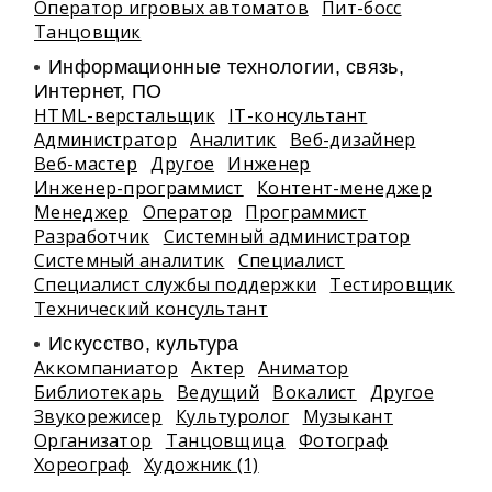
Оператор игровых автоматов
Пит-босс
Танцовщик
Информационные технологии, связь,
Интернет, ПО
HTML-верстальщик
IT-консультант
Администратор
Аналитик
Веб-дизайнер
Веб-мастер
Другое
Инженер
Инженер-программист
Контент-менеджер
Менеджер
Оператор
Программист
Разработчик
Системный администратор
Системный аналитик
Специалист
Специалист службы поддержки
Тестировщик
Технический консультант
Искусство, культура
Аккомпаниатор
Актер
Аниматор
Библиотекарь
Ведущий
Вокалист
Другое
Звукорежисер
Культуролог
Музыкант
Организатор
Танцовщица
Фотограф
Хореограф
Художник (1)