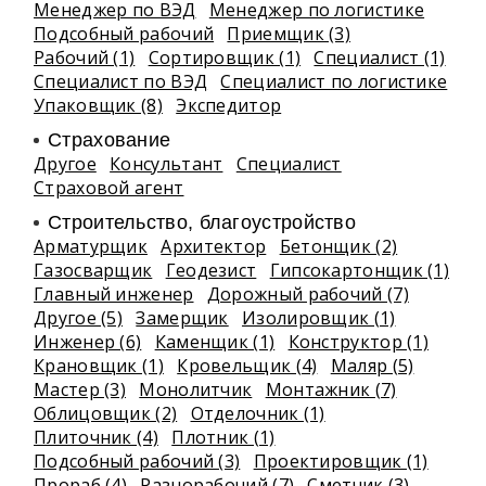
Менеджер по ВЭД
Менеджер по логистике
Подсобный рабочий
Приемщик (3)
Рабочий (1)
Сортировщик (1)
Специалист (1)
Специалист по ВЭД
Специалист по логистике
Упаковщик (8)
Экспедитор
Страхование
Другое
Консультант
Специалист
Страховой агент
Строительство, благоустройство
Арматурщик
Архитектор
Бетонщик (2)
Газосварщик
Геодезист
Гипсокартонщик (1)
Главный инженер
Дорожный рабочий (7)
Другое (5)
Замерщик
Изолировщик (1)
Инженер (6)
Каменщик (1)
Конструктор (1)
Крановщик (1)
Кровельщик (4)
Маляр (5)
Мастер (3)
Монолитчик
Монтажник (7)
Облицовщик (2)
Отделочник (1)
Плиточник (4)
Плотник (1)
Подсобный рабочий (3)
Проектировщик (1)
Прораб (4)
Разнорабочий (7)
Сметчик (3)