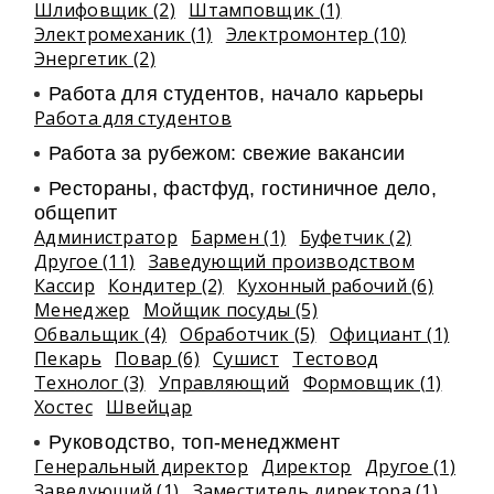
Шлифовщик (2)
Штамповщик (1)
Электромеханик (1)
Электромонтер (10)
Энергетик (2)
Работа для студентов, начало карьеры
Работа для студентов
Работа за рубежом: свежие вакансии
Рестораны, фастфуд, гостиничное дело,
общепит
Администратор
Бармен (1)
Буфетчик (2)
Другое (11)
Заведующий производством
Кассир
Кондитер (2)
Кухонный рабочий (6)
Менеджер
Мойщик посуды (5)
Обвальщик (4)
Обработчик (5)
Официант (1)
Пекарь
Повар (6)
Сушист
Тестовод
Технолог (3)
Управляющий
Формовщик (1)
Хостес
Швейцар
Руководство, топ-менеджмент
Генеральный директор
Директор
Другое (1)
Заведующий (1)
Заместитель директора (1)