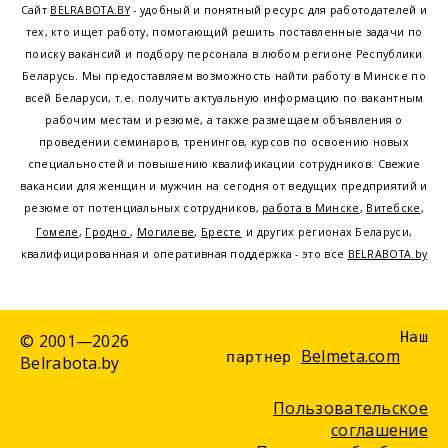
Сайт
BELRABOTA.BY
- удобный и понятный ресурс для работодателей и
тех, кто ищет работу, помогающий решить поставленные задачи по
поиску вакансий и подбору персонала в любом регионе Республики
Беларусь. Мы предоставляем возможность найти работу в Минске по
всей Беларуси, т.е. получить актуальную информацию по вакантным
рабочим местам и резюме, а также размещаем объявления о
проведении семинаров, тренингов, курсов по освоению новых
специальностей и повышению квалификации сотрудников. Свежие
вакансии для женщин и мужчин на сегодня от ведущих предприятий и
резюме от потенциальных сотрудников,
работа в Минске
,
Витебске
,
Гомеле
,
Гродно
,
Могилеве
,
Бресте
и других регионах Беларуси,
квалифицированная и оперативная поддержка - это все
BELRABOTA.by
Наш
© 2001—2026
Belmeta.com
партнер
Belrabota.by
Пользовательское
соглашение