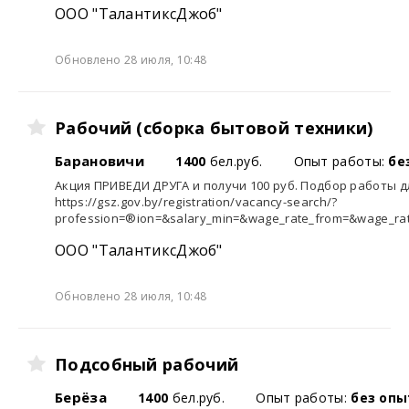
ООО "ТалантиксДжоб"
Обновлено 28 июля, 10:48
Рабочий (сборка бытовой техники)
Барановичи
1400
бел.руб.
Опыт работы:
бе
Акция ПРИВЕДИ ДРУГА и получи 100 руб. Подбор работы 
https://gsz.gov.by/registration/vacancy-search/?
profession=®ion=&salary_min=&wage_rate_from=&wage_rate
ООО "ТалантиксДжоб"
Обновлено 28 июля, 10:48
Подсобный рабочий
Берёза
1400
бел.руб.
Опыт работы:
без опы