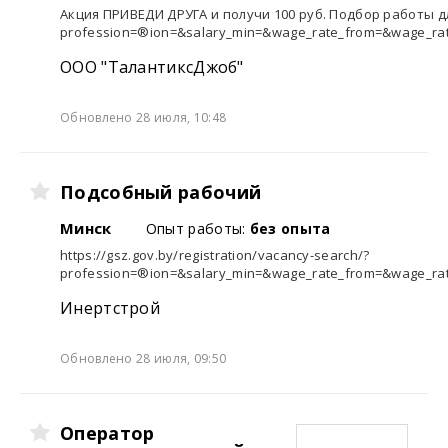
Акция ПРИВЕДИ ДРУГА и получи 100 руб. Подбор работы для
profession=®ion=&salary_min=&wage_rate_from=&wage_rate
ООО "ТалантиксДжоб"
Обновлено 28 июля, 10:48
Подсобный рабочий
Минск
Опыт работы:
без опыта
https://gsz.gov.by/registration/vacancy-search/?
profession=®ion=&salary_min=&wage_rate_from=&wage_rate
Инертстрой
Обновлено 28 июля, 09:50
Оператор