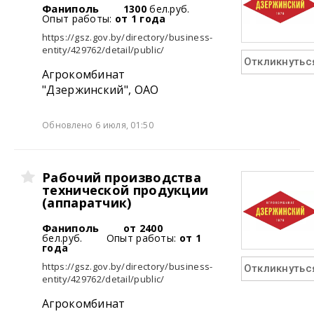
Фаниполь
1300
бел.руб.
Опыт работы:
от 1 года
https://gsz.gov.by/directory/business-
entity/429762/detail/public/
Откликнутьс
Агрокомбинат
"Дзержинский", ОАО
Обновлено 6 июля, 01:50
Рабочий производства
технической продукции
(аппаратчик)
Фаниполь
от 2400
бел.руб.
Опыт работы:
от 1
года
https://gsz.gov.by/directory/business-
Откликнутьс
entity/429762/detail/public/
Агрокомбинат