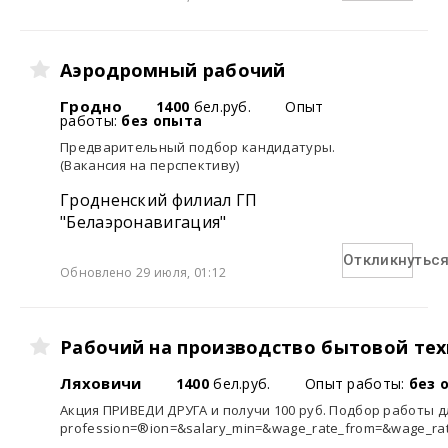
Аэродромный рабочий
Гродно
1400
бел.руб.
Опыт
работы:
без опыта
Предварительный подбор кандидатуры.
(Вакансия на перспективу)
Гродненский филиал ГП
"Белаэронавигация"
Откликнутьс
Обновлено 29 июля, 01:12
Рабочий на производство бытовой те
Ляховичи
1400
бел.руб.
Опыт работы:
без 
Акция ПРИВЕДИ ДРУГА и получи 100 руб. Подбор работы для
profession=®ion=&salary_min=&wage_rate_from=&wage_rate