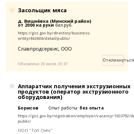
Засольщик мяса
д. Вишнёвка (Минский район)
от 2000 на руки
бел.руб.
https://gsz.gov.by/directory/business-
entity/442606/detail/public/
Славпродсервис, ООО
Откликнутьс
Обновлено 30 июля, 01:37
Аппаратчик получения экструзионных
продуктов (оператор экструзионного
оборудования)
Борисов
Опыт работы:
без опыта
https://gsz.gov.by/registration/employer/vacancy/1920792/de
public/
ООО "Топ Снек"