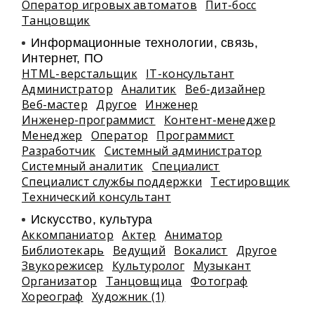
Оператор игровых автоматов
Пит-босс
Танцовщик
Информационные технологии, связь,
Интернет, ПО
HTML-верстальщик
IT-консультант
Администратор
Аналитик
Веб-дизайнер
Веб-мастер
Другое
Инженер
Инженер-программист
Контент-менеджер
Менеджер
Оператор
Программист
Разработчик
Системный администратор
Системный аналитик
Специалист
Специалист службы поддержки
Тестировщик
Технический консультант
Искусство, культура
Аккомпаниатор
Актер
Аниматор
Библиотекарь
Ведущий
Вокалист
Другое
Звукорежисер
Культуролог
Музыкант
Организатор
Танцовщица
Фотограф
Хореограф
Художник (1)