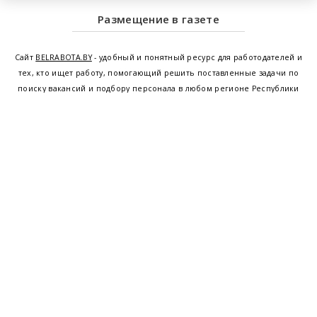
Размещение в газете
Сайт
BELRABOTA.BY
- удобный и понятный ресурс для работодателей и
тех, кто ищет работу, помогающий решить поставленные задачи по
поиску вакансий и подбору персонала в любом регионе Республики
Беларусь. Мы предоставляем возможность найти работу в Минске по
всей Беларуси, т.е. получить актуальную информацию по вакантным
рабочим местам и резюме, а также размещаем объявления о
проведении семинаров, тренингов, курсов по освоению новых
специальностей и повышению квалификации сотрудников. Свежие
вакансии для женщин и мужчин на сегодня от ведущих предприятий и
резюме от потенциальных сотрудников,
работа в Минске
,
Витебске
,
Гомеле
,
Гродно
,
Могилеве
,
Бресте
и других регионах Беларуси,
квалифицированная и оперативная поддержка - это все
BELRABOTA.by
Наш
© 2001—2026
Belmeta.com
партнер
Belrabota.by