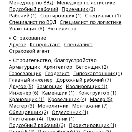
Менеджер по ВЭД
Менеджер по логистике
Подсобный рабочий
Приемщик (3)
Рабочий (1)
Сортировщик (1)
Специалист (1)
Специалист по ВЭД
Специалист по логистике
Упаковщик (8)
Экспедитор
Страхование
Другое
Консультант
Специалист
Страховой агент
Строительство, благоустройство
Арматурщик
Архитектор
Бетонщик (2)
Газосварщик
Геодезист
Гипсокартонщик (1)
Главный инженер
Дорожный рабочий (7)
Другое (5)
Замерщик
Изолировщик (1)
Инженер (6)
Каменщик (1)
Конструктор (1)
Крановщик (1)
Кровельщик (4)
Маляр (5)
Мастер (3)
Монолитчик
Монтажник (7)
Облицовщик (2)
Отделочник (1)
Плиточник (4)
Плотник (1)
Подсобный рабочий (3)
Проектировщик (1)
Прораб (4)
Разнорабочий (7)
Сметчик (3)