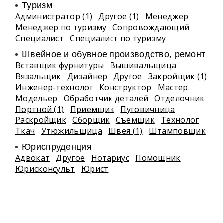
Туризм
Администратор (1)
Другое (1)
Менеджер
Менеджер по туризму
Сопровождающий
Специалист
Специалист по туризму
Швейное и обувное производство, ремонт
Вставщик фурнитуры
Вышивальщица
Вязальщик
Дизайнер
Другое
Закройщик (1)
Инженер-технолог
Конструктор
Мастер
Модельер
Обработчик деталей
Отделочник
Портной (1)
Приемщик
Пуговичница
Раскройщик
Сборщик
Съемщик
Технолог
Ткач
Утюжильщица
Швея (1)
Штамповщик
Юриспруденция
Адвокат
Другое
Нотариус
Помощник
Юрисконсульт
Юрист