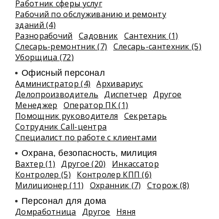
Работник сферы услуг
Рабочий по обслуживанию и ремонту
зданий (4)
Разнорабочий
Садовник
Сантехник (1)
Слесарь-ремонтник (7)
Слесарь-сантехник (5)
Уборщица (72)
Офисный персонал
Администратор (4)
Архивариус
Делопроизводитель
Диспетчер
Другое
Менеджер
Оператор ПК (1)
Помощник руководителя
Секретарь
Сотрудник Call-центра
Специалист по работе с клиентами
Охрана, безопасность, милиция
Вахтер (1)
Другое (20)
Инкассатор
Контролер (5)
Контролер КПП (6)
Милиционер (11)
Охранник (7)
Сторож (8)
Персонал для дома
Домработница
Другое
Няня