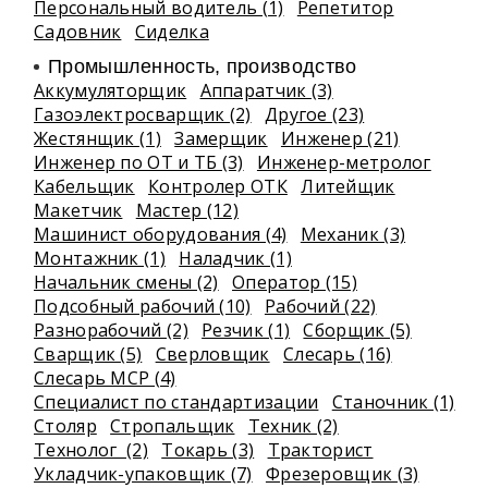
Персональный водитель (1)
Репетитор
Садовник
Сиделка
Промышленность, производство
Аккумуляторщик
Аппаратчик (3)
Газоэлектросварщик (2)
Другое (23)
Жестянщик (1)
Замерщик
Инженер (21)
Инженер по ОТ и ТБ (3)
Инженер-метролог
Кабельщик
Контролер ОТК
Литейщик
Макетчик
Мастер (12)
Машинист оборудования (4)
Механик (3)
Монтажник (1)
Наладчик (1)
Начальник смены (2)
Оператор (15)
Подсобный рабочий (10)
Рабочий (22)
Разнорабочий (2)
Резчик (1)
Сборщик (5)
Сварщик (5)
Сверловщик
Слесарь (16)
Слесарь МСР (4)
Специалист по стандартизации
Станочник (1)
Столяр
Стропальщик
Техник (2)
Технолог (2)
Токарь (3)
Тракторист
Укладчик-упаковщик (7)
Фрезеровщик (3)