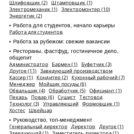
Шлифовщик (2)
Штамповщик (1)
Электромеханик (1)
Электромонтер (10)
Энергетик (2)
Работа для студентов, начало карьеры
Работа для студентов
Работа за рубежом: свежие вакансии
Рестораны, фастфуд, гостиничное дело,
общепит
Администратор
Бармен (1)
Буфетчик (3)
Другое (11)
Заведующий производством
Кассир (1)
Кондитер (2)
Кухонный рабочий (7)
Менеджер
Мойщик посуды (6)
Обвальщик (4)
Обработчик (5)
Официант (1)
Пекарь
Повар (6)
Сушист
Тестовод
Технолог (3)
Управляющий
Формовщик (1)
Хостес
Швейцар
Руководство, топ-менеджмент
Генеральный директор
Директор
Другое (1)
Заведующий (1)
Заместитель директора (1)