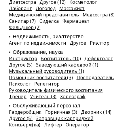
Диетсестра
Другое (12)
Косметолог
Лаборант
Логопед
Массажист
Медицинский представитель
Медсестра (8)
Санитар (7)
Сиделка
Фармацевт
Фельдшер (2)
Недвижимость, риэлтeрство
Агент по недвижимости
Другое
Риэлтор
Образование, наука
Инструктор
Воспитатель (10)
Дефектолог
Другое (5)
Заведующий кафедрой (1)
Музыкальный руководитель (1)
Помощник воспитателя (3)
Преподаватель
Психолог
Репетитор
Руководитель физического воспитания
Тренер
Учитель (3)
Хореограф
Обслуживающий персонал
Гардеробщик
Горничная (3)
Дворник (14)
Другое (5)
Заправщик картриджей
Консьерж(ка)
Лифтер
Оператор