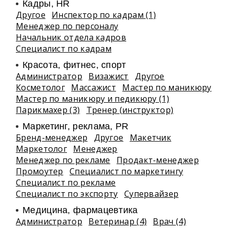
Кадры, HR
Другое
Инспектор по кадрам (1)
Менеджер по персоналу
Начальник отдела кадров
Специалист по кадрам
Красота, фитнес, спорт
Администратор
Визажист
Другое
Косметолог
Массажист
Мастер по маникюру
Мастер по маникюру и педикюру (1)
Парикмахер (3)
Тренер (инструктор)
Маркетинг, реклама, PR
Бренд-менеджер
Другое
Макетчик
Маркетолог
Менеджер
Менеджер по рекламе
Продакт-менеджер
Промоутер
Специалист по маркетингу
Специалист по рекламе
Специалист по экспорту
Супервайзер
Медицина, фармацевтика
Администратор
Ветеринар (4)
Врач (4)