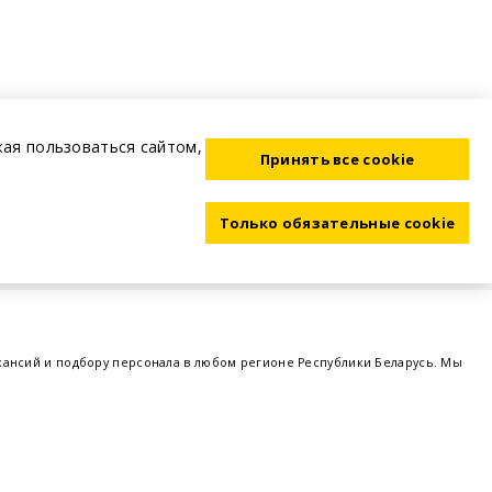
жая пользоваться сайтом,
Принять все cookie
Только обязательные cookie
акансий и подбору персонала в любом регионе Республики Беларусь. Мы
ме, а также размещаем объявления о проведении семинаров, тренингов,
 предприятий и резюме от потенциальных сотрудников,
работа в Минске
,
 поддержка - это все
BELRABOTA.by