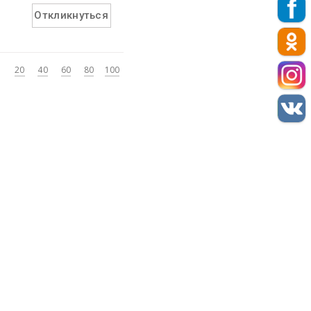
Откликнуться
20
40
60
80
100