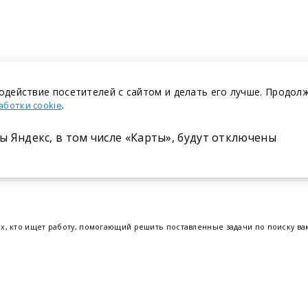
одействие посетителей с сайтом и делать его лучше. Продол
.
аботки cookie
ы Яндекс, в том числе «Карты», будут отключены
Размещение в газете
ех, кто ищет работу, помогающий решить поставленные задачи по поиску в
т.е. получить актуальную информацию по вакантным рабочим местам и резю
отрудников. Свежие вакансии для женщин и мужчин на сегодня от ведущих
еве
,
Бресте
и других регионах Беларуси, квалифицированная и оперативная