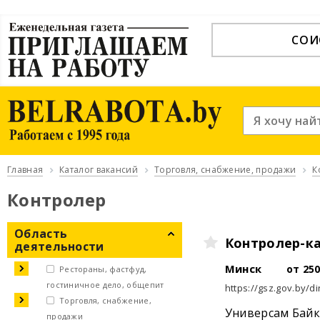
СОИ
Главная
Каталог вакансий
Торговля, снабжение, продажи
К
Контролер
Область
Контролер-к
деятельности
Минск
от 25
Рестораны, фастфуд,
гостиничное дело, общепит
https://gsz.gov.by/di
Торговля, снабжение,
Универсам Байк
продажи