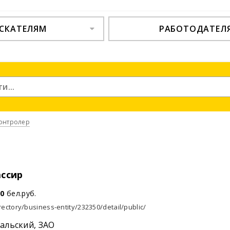
СКАТЕЛЯМ
РАБОТОДАТЕЛ
онтролер
ассир
00
бел.руб.
rectory/business-entity/232350/detail/public/
альский, ЗАО