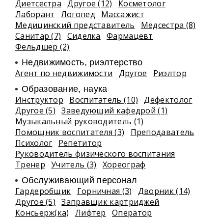
Диетсестра
Другое (12)
Косметолог
Лаборант
Логопед
Массажист
Медицинский представитель
Медсестра (8)
Санитар (7)
Сиделка
Фармацевт
Фельдшер (2)
Недвижимость, риэлтeрство
Агент по недвижимости
Другое
Риэлтор
Образование, наука
Инструктор
Воспитатель (10)
Дефектолог
Другое (5)
Заведующий кафедрой (1)
Музыкальный руководитель (1)
Помощник воспитателя (3)
Преподаватель
Психолог
Репетитор
Руководитель физического воспитания
Тренер
Учитель (3)
Хореограф
Обслуживающий персонал
Гардеробщик
Горничная (3)
Дворник (14)
Другое (5)
Заправщик картриджей
Консьерж(ка)
Лифтер
Оператор