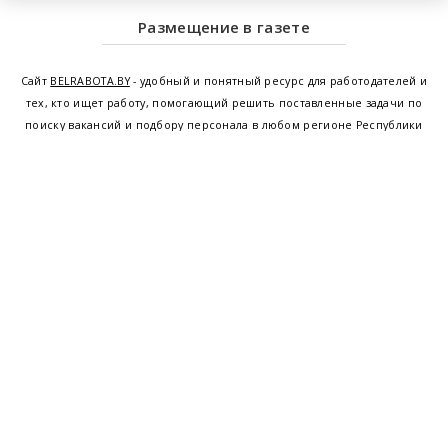
Размещение в газете
Сайт
BELRABOTA.BY
- удобный и понятный ресурс для работодателей и
тех, кто ищет работу, помогающий решить поставленные задачи по
поиску вакансий и подбору персонала в любом регионе Республики
Беларусь. Мы предоставляем возможность найти работу в Минске по
всей Беларуси, т.е. получить актуальную информацию по вакантным
рабочим местам и резюме, а также размещаем объявления о
проведении семинаров, тренингов, курсов по освоению новых
специальностей и повышению квалификации сотрудников. Свежие
вакансии для женщин и мужчин на сегодня от ведущих предприятий и
резюме от потенциальных сотрудников,
работа в Минске
,
Витебске
,
Гомеле
,
Гродно
,
Могилеве
,
Бресте
и других регионах Беларуси,
квалифицированная и оперативная поддержка - это все
BELRABOTA.by
Наш
© 2001—2026
Belmeta.com
партнер
Belrabota.by