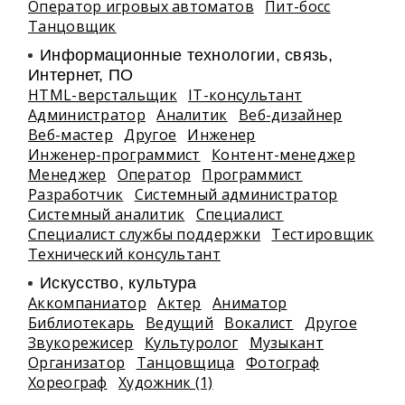
Оператор игровых автоматов
Пит-босс
Танцовщик
Информационные технологии, связь,
Интернет, ПО
HTML-верстальщик
IT-консультант
Администратор
Аналитик
Веб-дизайнер
Веб-мастер
Другое
Инженер
Инженер-программист
Контент-менеджер
Менеджер
Оператор
Программист
Разработчик
Системный администратор
Системный аналитик
Специалист
Специалист службы поддержки
Тестировщик
Технический консультант
Искусство, культура
Аккомпаниатор
Актер
Аниматор
Библиотекарь
Ведущий
Вокалист
Другое
Звукорежисер
Культуролог
Музыкант
Организатор
Танцовщица
Фотограф
Хореограф
Художник (1)