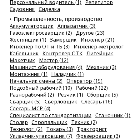
Персональный водитель (1)
Репетитор
Садовник
Сиделка
Промышленность, производство
Аккумуляторщик
Аппаратчик (3)
Газоэлектросварщик (2)
Другое (23)
Жестянщик (1)
Замерщик
Инженер (21)
Инженер по ОТ и ТБ (3)
Инженер-метролог
Кабельщик
Контролер ОТК
Литейщик
Макетчик
Мастер (12)
Машинист оборудования (4)
Механик (3)
Монтажник (1)
Наладчик (1)
Начальник смены (2)
Оператор (15)
Подсобный рабочий (10)
Рабочий (22)
Разнорабочий (2)
Резчик (1)
Сборщик (5)
Сварщик (5)
Сверловщик
Слесарь (16)
Слесарь МСР (4)
Специалист по стандартизации
Станочник (1)
Столяр
Стропальщик
Техник (2)
Технолог (2)
Токарь (3)
Тракторист
Укладчик-упаковщик (7)
Фрезеровщик (3)