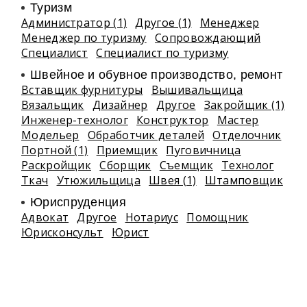
Туризм
Администратор (1)
Другое (1)
Менеджер
Менеджер по туризму
Сопровождающий
Специалист
Специалист по туризму
Швейное и обувное производство, ремонт
Вставщик фурнитуры
Вышивальщица
Вязальщик
Дизайнер
Другое
Закройщик (1)
Инженер-технолог
Конструктор
Мастер
Модельер
Обработчик деталей
Отделочник
Портной (1)
Приемщик
Пуговичница
Раскройщик
Сборщик
Съемщик
Технолог
Ткач
Утюжильщица
Швея (1)
Штамповщик
Юриспруденция
Адвокат
Другое
Нотариус
Помощник
Юрисконсульт
Юрист