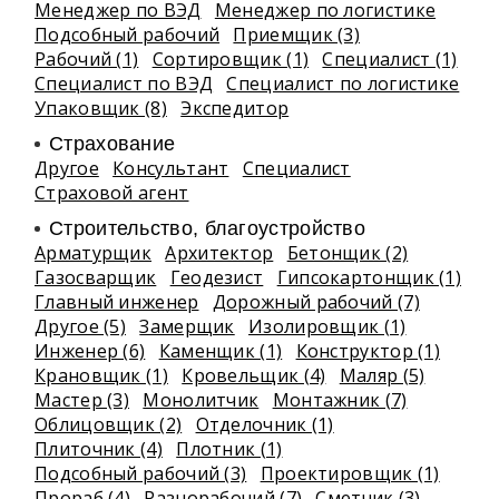
Менеджер по ВЭД
Менеджер по логистике
Подсобный рабочий
Приемщик (3)
Рабочий (1)
Сортировщик (1)
Специалист (1)
Специалист по ВЭД
Специалист по логистике
Упаковщик (8)
Экспедитор
Страхование
Другое
Консультант
Специалист
Страховой агент
Строительство, благоустройство
Арматурщик
Архитектор
Бетонщик (2)
Газосварщик
Геодезист
Гипсокартонщик (1)
Главный инженер
Дорожный рабочий (7)
Другое (5)
Замерщик
Изолировщик (1)
Инженер (6)
Каменщик (1)
Конструктор (1)
Крановщик (1)
Кровельщик (4)
Маляр (5)
Мастер (3)
Монолитчик
Монтажник (7)
Облицовщик (2)
Отделочник (1)
Плиточник (4)
Плотник (1)
Подсобный рабочий (3)
Проектировщик (1)
Прораб (4)
Разнорабочий (7)
Сметчик (3)