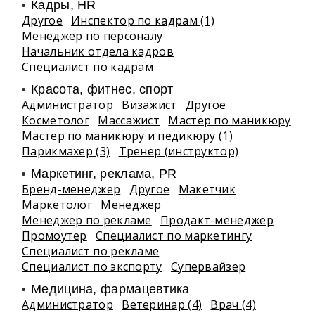
Кадры, HR
Другое
Инспектор по кадрам (1)
Менеджер по персоналу
Начальник отдела кадров
Специалист по кадрам
Красота, фитнес, спорт
Администратор
Визажист
Другое
Косметолог
Массажист
Мастер по маникюру
Мастер по маникюру и педикюру (1)
Парикмахер (3)
Тренер (инструктор)
Маркетинг, реклама, PR
Бренд-менеджер
Другое
Макетчик
Маркетолог
Менеджер
Менеджер по рекламе
Продакт-менеджер
Промоутер
Специалист по маркетингу
Специалист по рекламе
Специалист по экспорту
Супервайзер
Медицина, фармацевтика
Администратор
Ветеринар (4)
Врач (4)