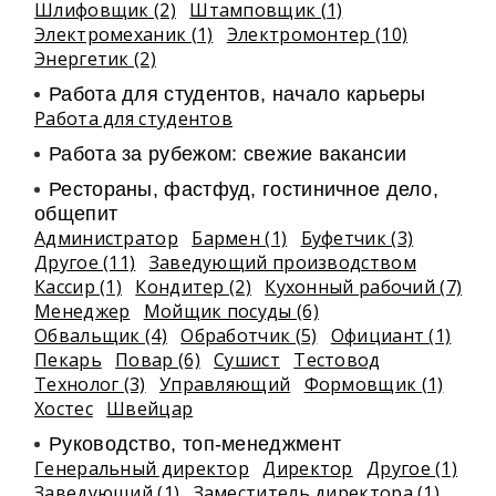
Шлифовщик (2)
Штамповщик (1)
Электромеханик (1)
Электромонтер (10)
Энергетик (2)
Работа для студентов, начало карьеры
Работа для студентов
Работа за рубежом: свежие вакансии
Рестораны, фастфуд, гостиничное дело,
общепит
Администратор
Бармен (1)
Буфетчик (3)
Другое (11)
Заведующий производством
Кассир (1)
Кондитер (2)
Кухонный рабочий (7)
Менеджер
Мойщик посуды (6)
Обвальщик (4)
Обработчик (5)
Официант (1)
Пекарь
Повар (6)
Сушист
Тестовод
Технолог (3)
Управляющий
Формовщик (1)
Хостес
Швейцар
Руководство, топ-менеджмент
Генеральный директор
Директор
Другое (1)
Заведующий (1)
Заместитель директора (1)