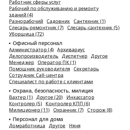
Работник сферы услуг
Рабочий по обслуживанию и ремонту
зданий (4)
Разнорабочий
Садовник
Сантехник (1)
Слесарь-ремонтник (7)
Слесарь-сантехник (5)
Уборщица (72)
Офисный персонал
Администратор (4)
Архивариус
Делопроизводитель
Диспетчер
Другое
Менеджер
Оператор ПК (1)
Помощник руководителя
Секретарь
Сотрудник Call-центра
Специалист по работе с клиентами
Охрана, безопасность, милиция
Вахтер (1)
Другое (20)
Инкассатор
Контролер (5)
Контролер КПП (6)
Милиционер (11)
Охранник (7)
Сторож (8)
Персонал для дома
Домработница
Другое
Няня