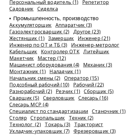
Персональный водитель (1)
Репетитор
Садовник
Сиделка
Промышленность, производство
Аккумуляторщик
Аппаратчик (3)
Газоэлектросварщик (2)
Другое (23)
Жестянщик (1)
Замерщик
Инженер (21)
Инженер по ОТ и ТБ (3)
Инженер-метролог
Кабельщик
Контролер ОТК
Литейщик
Макетчик
Мастер (12)
Машинист оборудования (4)
Механик (3)
Монтажник (1)
Наладчик (1)
Начальник смены (2)
Оператор (15)
Подсобный рабочий (10)
Рабочий (22)
Разнорабочий (2)
Резчик (1)
Сборщик (5)
Сварщик (5)
Сверловщик
Слесарь (16)
Слесарь МСР (4)
Специалист по стандартизации
Станочник (1)
Столяр
Стропальщик
Техник (2)
Технолог (2)
Токарь (3)
Тракторист
Укладчик-упаковщик (7)
Фрезеровщик (3)