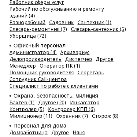
Работник сферы услуг
Рабочий по обслуживанию и ремонту
зданий (4)
Разнорабочий
Садовник
Сантехник (1)
Слесарь-ремонтник (7)
Слесарь-сантехник (5)
Уборщица (72)
Офисный персонал
Администратор (4)
Архивариус
Делопроизводитель
Диспетчер
Другое
Менеджер
Оператор ПК (1)
Помощник руководителя
Секретарь
Сотрудник Call-центра
Специалист по работе с клиентами
Охрана, безопасность, милиция
Вахтер (1)
Другое (20)
Инкассатор
Контролер (5)
Контролер КПП (6)
Милиционер (11)
Охранник (7)
Сторож (8)
Персонал для дома
Домработница
Другое
Няня