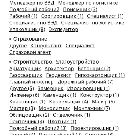
Менеджер по ВЭД
Менеджер по логистике
Подсобный рабочий
Приемщик (3)
Рабочий (1)
Сортировщик (1)
Специалист (1)
Специалист по ВЭД
Специалист по логистике
Упаковщик (8)
Экспедитор
Страхование
Другое
Консультант
Специалист
Страховой агент
Строительство, благоустройство
Арматурщик
Архитектор
Бетонщик (2)
Газосварщик
Геодезист
Гипсокартонщик (1)
Главный инженер
Дорожный рабочий (7)
Другое (5)
Замерщик
Изолировщик (1)
Инженер (6)
Каменщик (1)
Конструктор (1)
Крановщик (1)
Кровельщик (4)
Маляр (5)
Мастер (3)
Монолитчик
Монтажник (7)
Облицовщик (2)
Отделочник (1)
Плиточник (4)
Плотник (1)
Подсобный рабочий (3)
Проектировщик (1)
Прораб (4)
Разнорабочий (7)
Сметчик (3)