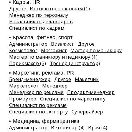
Кадры, HR
Другое
Инспектор по кадрам (1)
Менеджер по персоналу
Начальник отдела кадров
Специалист по кадрам
Красота, фитнес, спорт
Администратор
Визажист
Другое
Косметолог
Массажист
Мастер по маникюру
Мастер по маникюру и педикюру (1)
Парикмахер (3)
Тренер (инструктор)
Маркетинг, реклама, PR
Бренд-менеджер
Другое
Макетчик
Маркетолог
Менеджер
Менеджер по рекламе
Продакт-менеджер
Промоутер
Специалист по маркетингу
Специалист по рекламе
Специалист по экспорту
Супервайзер
Медицина, фармацевтика
Администратор
Ветеринар (4)
Врач (4)