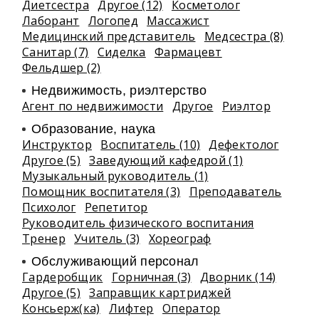
Диетсестра
Другое (12)
Косметолог
Лаборант
Логопед
Массажист
Медицинский представитель
Медсестра (8)
Санитар (7)
Сиделка
Фармацевт
Фельдшер (2)
Недвижимость, риэлтeрство
Агент по недвижимости
Другое
Риэлтор
Образование, наука
Инструктор
Воспитатель (10)
Дефектолог
Другое (5)
Заведующий кафедрой (1)
Музыкальный руководитель (1)
Помощник воспитателя (3)
Преподаватель
Психолог
Репетитор
Руководитель физического воспитания
Тренер
Учитель (3)
Хореограф
Обслуживающий персонал
Гардеробщик
Горничная (3)
Дворник (14)
Другое (5)
Заправщик картриджей
Консьерж(ка)
Лифтер
Оператор