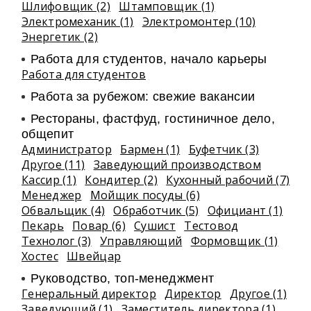
Шлифовщик (2)
Штамповщик (1)
Электромеханик (1)
Электромонтер (10)
Энергетик (2)
Работа для студентов, начало карьеры
Работа для студентов
Работа за рубежом: свежие вакансии
Рестораны, фастфуд, гостиничное дело,
общепит
Администратор
Бармен (1)
Буфетчик (3)
Другое (11)
Заведующий производством
Кассир (1)
Кондитер (2)
Кухонный рабочий (7)
Менеджер
Мойщик посуды (6)
Обвальщик (4)
Обработчик (5)
Официант (1)
Пекарь
Повар (6)
Сушист
Тестовод
Технолог (3)
Управляющий
Формовщик (1)
Хостес
Швейцар
Руководство, топ-менеджмент
Генеральный директор
Директор
Другое (1)
Заведующий (1)
Заместитель директора (1)