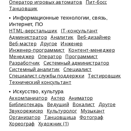
Оператор игровых автоматов
Пит-босс
Танцовщик
Информационные технологии, связь,
Интернет, ПО
HTML-верстальщик
IT-консультант
Администратор
Аналитик
Веб-дизайнер
Веб-мастер
Другое
Инженер
Инженер-программист
Контент-менеджер
Менеджер
Оператор
Программист
Разработчик
Системный администратор
Системный аналитик
Специалист
Специалист службы поддержки
Тестировщик
Технический консультант
Искусство, культура
Аккомпаниатор
Актер
Аниматор
Библиотекарь
Ведущий
Вокалист
Другое
Звукорежисер
Культуролог
Музыкант
Организатор
Танцовщица
Фотограф
Хореограф
Художник (1)