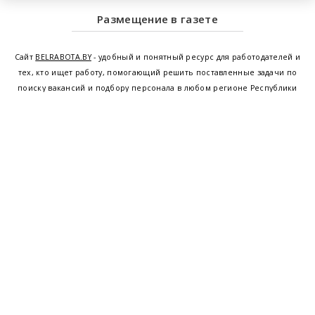
Размещение в газете
Сайт
BELRABOTA.BY
- удобный и понятный ресурс для работодателей и
тех, кто ищет работу, помогающий решить поставленные задачи по
поиску вакансий и подбору персонала в любом регионе Республики
Беларусь. Мы предоставляем возможность найти работу в Минске по
всей Беларуси, т.е. получить актуальную информацию по вакантным
рабочим местам и резюме, а также размещаем объявления о
проведении семинаров, тренингов, курсов по освоению новых
специальностей и повышению квалификации сотрудников. Свежие
вакансии для женщин и мужчин на сегодня от ведущих предприятий и
резюме от потенциальных сотрудников,
работа в Минске
,
Витебске
,
Гомеле
,
Гродно
,
Могилеве
,
Бресте
и других регионах Беларуси,
квалифицированная и оперативная поддержка - это все
BELRABOTA.by
Наш
© 2001—2026
Belmeta.com
партнер
Belrabota.by