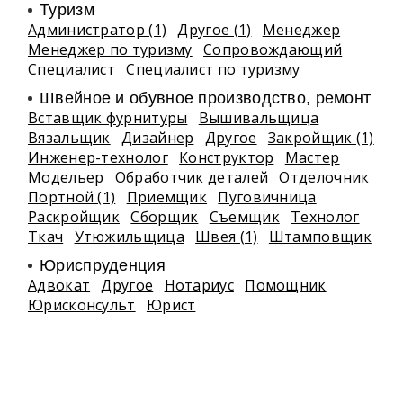
Туризм
Администратор (1)
Другое (1)
Менеджер
Менеджер по туризму
Сопровождающий
Специалист
Специалист по туризму
Швейное и обувное производство, ремонт
Вставщик фурнитуры
Вышивальщица
Вязальщик
Дизайнер
Другое
Закройщик (1)
Инженер-технолог
Конструктор
Мастер
Модельер
Обработчик деталей
Отделочник
Портной (1)
Приемщик
Пуговичница
Раскройщик
Сборщик
Съемщик
Технолог
Ткач
Утюжильщица
Швея (1)
Штамповщик
Юриспруденция
Адвокат
Другое
Нотариус
Помощник
Юрисконсульт
Юрист