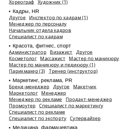
Хореограф
Художник (1)
Кадры, HR
Другое
Инспектор по кадрам (1)
Менеджер по персоналу
Начальник отдела кадров
Специалист по кадрам
Красота, фитнес, спорт
Администратор
Визажист
Другое
Косметолог
Массажист
Мастер по маникюру
Мастер по маникюру и педикюру (1)
Парикмахер (3)
Тренер (инструктор)
Маркетинг, реклама, PR
Бренд-менеджер
Другое
Макетчик
Маркетолог
Менеджер
Менеджер по рекламе
Продакт-менеджер
Промоутер
Специалист по маркетингу
Специалист по рекламе
Специалист по экспорту
Супервайзер
Медицина, фармацевтика