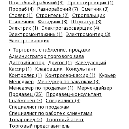
Подсобный рабочий (3)
Проектировщик (1)
Прораб (4)
Разнорабочий (7)
Сметчик (3)
Столяр (1)
Строитель (2)
Стропальщик
Стяжечник
Фасадчик (3)
Штукатур (3)
Электрик (1)
Электрогазосварщик (4)
Электромонтажник (1)
Электромонтер (3)
Электросварщик
Торговля, снабжение, продажи
Администратор торгового зала
Дистрибьютор
Другое (1)
Заведующий
Кассир (1)
Кладовщик
Консультант
Контролер (1)
Контролер-кассир (1)
Курьер
Менеджер
Менеджер по закупкам (3)
Менеджер по продажам (1)
Мерчендайзер
Продавец (25)
Продавец-консультант
Снабженец (3)
Специалист (3)
Специалист по продажам
Специалист по работе с клиентами
Товаровед (2)
Торговый агент
Торговый представитель