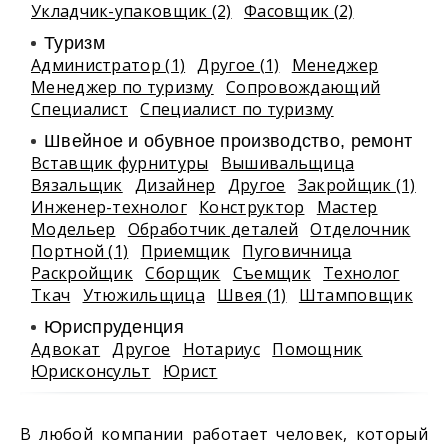
Укладчик-упаковщик (2)
Фасовщик (2)
Туризм
Администратор (1)
Другое (1)
Менеджер
Менеджер по туризму
Сопровождающий
Специалист
Специалист по туризму
Швейное и обувное производство, ремонт
Вставщик фурнитуры
Вышивальщица
Вязальщик
Дизайнер
Другое
Закройщик (1)
Инженер-технолог
Конструктор
Мастер
Модельер
Обработчик деталей
Отделочник
Портной (1)
Приемщик
Пуговичница
Раскройщик
Сборщик
Съемщик
Технолог
Ткач
Утюжильщица
Швея (1)
Штамповщик
Юриспруденция
Адвокат
Другое
Нотариус
Помощник
Юрисконсульт
Юрист
В любой компании работает человек, который