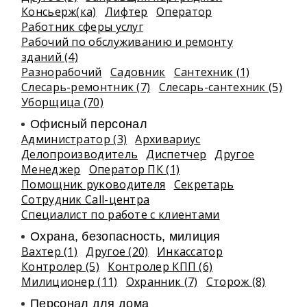
Консьерж(ка)
Лифтер
Оператор
Работник сферы услуг
Рабочий по обслуживанию и ремонту
зданий (4)
Разнорабочий
Садовник
Сантехник (1)
Слесарь-ремонтник (7)
Слесарь-сантехник (5)
Уборщица (70)
Офисный персонал
Администратор (3)
Архивариус
Делопроизводитель
Диспетчер
Другое
Менеджер
Оператор ПК (1)
Помощник руководителя
Секретарь
Сотрудник Call-центра
Специалист по работе с клиентами
Охрана, безопасность, милиция
Вахтер (1)
Другое (20)
Инкассатор
Контролер (5)
Контролер КПП (6)
Милиционер (11)
Охранник (7)
Сторож (8)
Персонал для дома