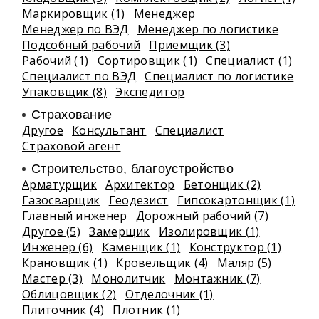
Маркировщик (1)
Менеджер
Менеджер по ВЭД
Менеджер по логистике
Подсобный рабочий
Приемщик (3)
Рабочий (1)
Сортировщик (1)
Специалист (1)
Специалист по ВЭД
Специалист по логистике
Упаковщик (8)
Экспедитор
Страхование
Другое
Консультант
Специалист
Страховой агент
Строительство, благоустройство
Арматурщик
Архитектор
Бетонщик (2)
Газосварщик
Геодезист
Гипсокартонщик (1)
Главный инженер
Дорожный рабочий (7)
Другое (5)
Замерщик
Изолировщик (1)
Инженер (6)
Каменщик (1)
Конструктор (1)
Крановщик (1)
Кровельщик (4)
Маляр (5)
Мастер (3)
Монолитчик
Монтажник (7)
Облицовщик (2)
Отделочник (1)
Плиточник (4)
Плотник (1)