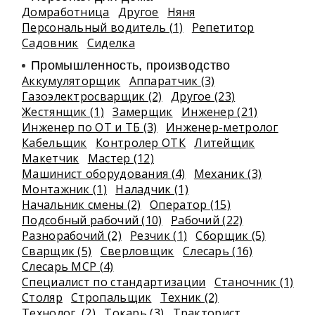
Домработница
Другое
Няня
Персональный водитель (1)
Репетитор
Садовник
Сиделка
Промышленность, производство
Аккумуляторщик
Аппаратчик (3)
Газоэлектросварщик (2)
Другое (23)
Жестянщик (1)
Замерщик
Инженер (21)
Инженер по ОТ и ТБ (3)
Инженер-метролог
Кабельщик
Контролер ОТК
Литейщик
Макетчик
Мастер (12)
Машинист оборудования (4)
Механик (3)
Монтажник (1)
Наладчик (1)
Начальник смены (2)
Оператор (15)
Подсобный рабочий (10)
Рабочий (22)
Разнорабочий (2)
Резчик (1)
Сборщик (5)
Сварщик (5)
Сверловщик
Слесарь (16)
Слесарь МСР (4)
Специалист по стандартизации
Станочник (1)
Столяр
Стропальщик
Техник (2)
Технолог (2)
Токарь (3)
Тракторист