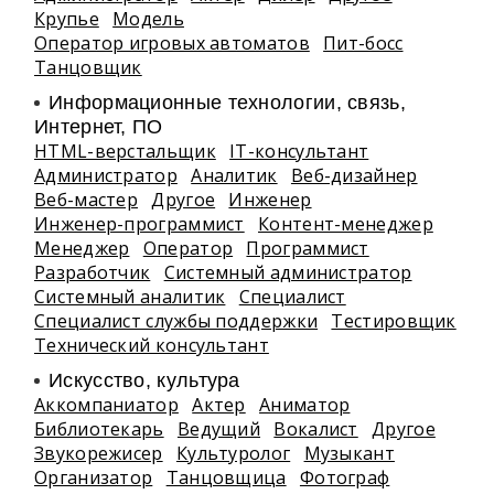
Крупье
Модель
Оператор игровых автоматов
Пит-босс
Танцовщик
Информационные технологии, связь,
Интернет, ПО
HTML-верстальщик
IT-консультант
Администратор
Аналитик
Веб-дизайнер
Веб-мастер
Другое
Инженер
Инженер-программист
Контент-менеджер
Менеджер
Оператор
Программист
Разработчик
Системный администратор
Системный аналитик
Специалист
Специалист службы поддержки
Тестировщик
Технический консультант
Искусство, культура
Аккомпаниатор
Актер
Аниматор
Библиотекарь
Ведущий
Вокалист
Другое
Звукорежисер
Культуролог
Музыкант
Организатор
Танцовщица
Фотограф