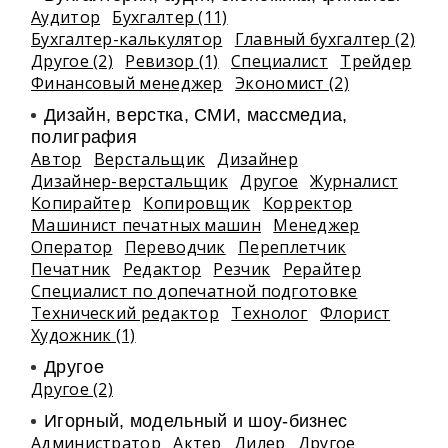
Аудитор
Бухгалтер (11)
Бухгалтер-калькулятор
Главный бухгалтер (2)
Другое (2)
Ревизор (1)
Специалист
Трейдер
Финансовый менеджер
Экономист (2)
Дизайн, верстка, СМИ, массмедиа,
полиграфия
Автор
Верстальщик
Дизайнер
Дизайнер-верстальщик
Другое
Журналист
Копирайтер
Копировщик
Корректор
Машинист печатных машин
Менеджер
Оператор
Переводчик
Переплетчик
Печатник
Редактор
Резчик
Рерайтер
Специалист по допечатной подготовке
Технический редактор
Технолог
Флорист
Художник (1)
Другое
Другое (2)
Игорный, модельный и шоу-бизнес
Администратор
Актер
Дилер
Другое