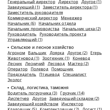
Генеральный директор
Директор
Другое (1)
Заведующий (1)
Заместитель директора (1)
Заместитель руководителя
Коммерческий директор
Менеджер
Начальник (6)
Начальник отдела
Начальник производства
Начальник цеха (2)
Руководитель
Руководитель проекта
Управляющий (1)
Сельское и лесное хозяйство
Агроном
Вальщик
Доярка
Другое (2)
Егерь
Животновод (1)
Зоотехник (1)
Коневод
Лесник
Лесничий
Лесовод
Мастер (2)
Оператор
Полевод
Помощник
Председатель
Птицевод
Специалист
Эколог
Склад, логистика, таможня
Водитель погрузчика (3)
Грузчик (14)
Диспетчер
Другое
Заведующий складом (2)
Заведующий хозяйством
Инспектор
Кладовщик (5)
Комплектовщик (2)
Логист (1)