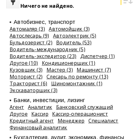
Ничего не найдено.
Автобизнес, транспорт
Автомаляр (3)
Автомойщик (3)
Автослесарь (9)
Автоэлектрик (5)
Бульдозерист (2)
Водитель (53)
Водитель-международник (5)
Водитель-экспедитор (23)
Диспетчер (1)
Другое (10)
Кондиционерщик (1)
Кузовщик (3)
Мастер (3)
Машинист (7)
Моторист (2)
Слесарь по ремонту (13)
Тракторист (6)
Шиномонтажник (1)
Экскаваторщик (3)
Банки, инвестиции, лизинг
Агент
Аналитик
Банковский служащий
Другое
Кассир
Кассир-операционист
Кредитный агент
Менеджер
Специалист
Финансовый аналитик
Бухгалтерия, аудит, экономика, финансы