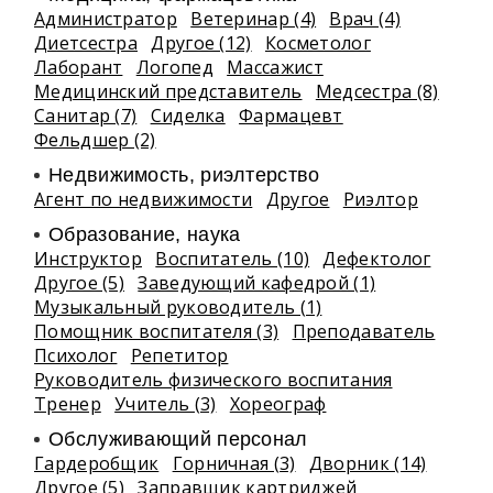
Администратор
Ветеринар (4)
Врач (4)
Диетсестра
Другое (12)
Косметолог
Лаборант
Логопед
Массажист
Медицинский представитель
Медсестра (8)
Санитар (7)
Сиделка
Фармацевт
Фельдшер (2)
Недвижимость, риэлтeрство
Агент по недвижимости
Другое
Риэлтор
Образование, наука
Инструктор
Воспитатель (10)
Дефектолог
Другое (5)
Заведующий кафедрой (1)
Музыкальный руководитель (1)
Помощник воспитателя (3)
Преподаватель
Психолог
Репетитор
Руководитель физического воспитания
Тренер
Учитель (3)
Хореограф
Обслуживающий персонал
Гардеробщик
Горничная (3)
Дворник (14)
Другое (5)
Заправщик картриджей