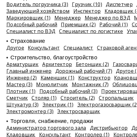
Водитель погрузчика (3)
Грузчик (10)
Диспетчер
Заведующий хозяйством
Инспектор
Кладовщик (
Маркировщик (1)
Менеджер
Менеджер по ВЭД
М
Подсобный рабочий
Приемщик (2)
Рабочий (1)
С
Специалист по ВЭД
Специалист по логистике
Упа
Страхование
Другое
Консультант
Специалист
Страховой аген
Строительство, благоустройство
Арматурщик
Архитектор
Бетонщик (2)
Газосва
Главный инженер
Дорожный рабочий (7)
Другое (
Инженер (2)
Каменщик (1)
Конструктор
Крановщи
Мастер (3)
Монолитчик
Монтажник (7)
Облицовщ
Плотник (1)
Подсобный рабочий (3)
Проектировщи
Сметчик
Столяр (1)
Строитель (2)
Стропальщик
Штукатур (3)
Электрик (1)
Электрогазосварщик (2
Электромонтер (3)
Электросварщик
Торговля, снабжение, продажи
Администратор торгового зала
Дистрибьютор
Др
Кладовщик
Консультант
Контролер (1)
Контроле