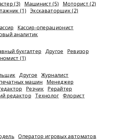
стер (3)
Машинист (5)
Моторист (2)
ажник (1)
Экскаваторщик (2)
ассир
Кассир-операционист
овый аналитик
авный бухгалтер
Другое
Ревизор
номист (1)
я
льщик
Другое
Журналист
печатных машин
Менеджер
Редактор
Резчик
Рерайтер
ий редактор
Технолог
Флорист
одель
Оператор игровых автоматов