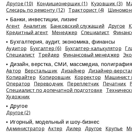
Другое (10)
Кондиционерщик (1)
Кузовщик (3)
Ма
Слесарь по ремонту (12)
Тракторист (4)
Шиномонт
Банки, инвестиции, лизинг
Агент
Аналитик
Банковский служащий
Другое
К
Кредитный агент
Менеджер
Специалист
Финанс
Бухгалтерия, аудит, экономика, финансы
Аудитор
Бухгалтер (6)
Бухгалтер-калькулятор
Гл
Специалист
Трейдер
Финансовый менеджер
Эко
Дизайн, верстка, СМИ, массмедиа, полиграфи
Автор
Верстальщик
Дизайнер
Дизайнер-верста
Копирайтер
Копировщик
Корректор
Машинист 
Оператор
Переводчик
Переплетчик
Печатник
Специалист по допечатной подготовке
Техническ
Художник
Другое
Другое (2)
Игорный, модельный и шоу-бизнес
Администратор
Актер
Дилер
Другое
Крупье
М