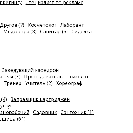
ркетингу
Специалист по рекламе
Другое (7)
Косметолог
Лаборант
Медсестра (8)
Санитар (5)
Сиделка
Заведующий кафедрой
теля (3)
Преподаватель
Психолог
Тренер
Учитель (2)
Хореограф
(4)
Заправщик картриджей
услуг
азнорабочий
Садовник
Сантехник (1)
рщица (61)