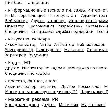
Пит-босс
Танцовщик
Информационные технологии, связь, Интернет
HTML-верстальщик
IT-консультант
Администрат
Веб-мастер
Другое
Инженер
Инженер-программ
Оператор
Программист
Разработчик
Системный
Специалист
Специалист службы поддержки
Тест
Искусство, культура
Аккомпаниатор
Актер
Аниматор
Библиотекарь
Звукорежисер
Культуролог
Музыкант
Организа
Хореограф
Художник
Кадры, HR
Другое
Инспектор по кадрам
Менеджер по персо
Специалист по кадрам
Красота, фитнес, спорт
Администратор
Визажист
Другое
Косметолог
М
Мастер по маникюру и педикюру (1)
Парикмахер (
Маркетинг, реклама, PR
Бренд-менеджер
Другое
Макетчик
Маркетолог