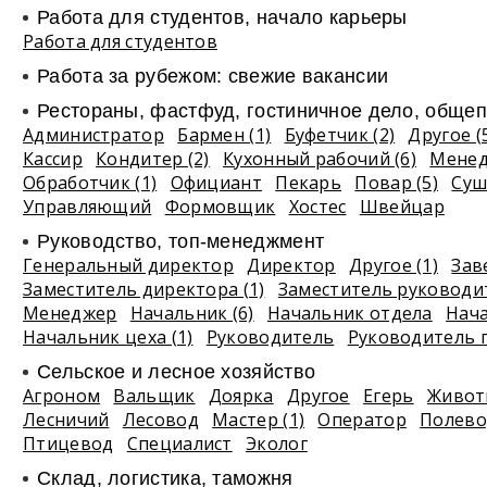
Работа для студентов, начало карьеры
Работа для студентов
Работа за рубежом: свежие вакансии
Рестораны, фастфуд, гостиничное дело, общеп
Администратор
Бармен (1)
Буфетчик (2)
Другое (
Кассир
Кондитер (2)
Кухонный рабочий (6)
Мене
Обработчик (1)
Официант
Пекарь
Повар (5)
Суш
Управляющий
Формовщик
Хостес
Швейцар
Руководство, топ-менеджмент
Генеральный директор
Директор
Другое (1)
Зав
Заместитель директора (1)
Заместитель руководи
Менеджер
Начальник (6)
Начальник отдела
Нач
Начальник цеха (1)
Руководитель
Руководитель 
Сельское и лесное хозяйство
Агроном
Вальщик
Доярка
Другое
Егерь
Живот
Лесничий
Лесовод
Мастер (1)
Оператор
Полево
Птицевод
Специалист
Эколог
Склад, логистика, таможня