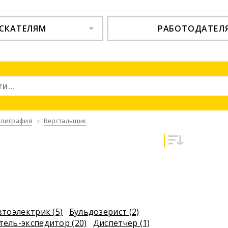
СКАТЕЛЯМ
РАБОТОДАТЕЛ
полиграфия
Верстальщик
втоэлектрик (5)
Бульдозерист (2)
тель-экспедитор (20)
Диспетчер (1)