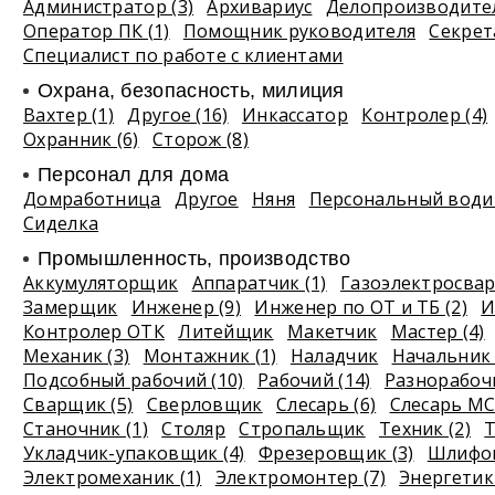
Администратор (3)
Архивариус
Делопроизводите
Оператор ПК (1)
Помощник руководителя
Секрет
Специалист по работе с клиентами
Охрана, безопасность, милиция
Вахтер (1)
Другое (16)
Инкассатор
Контролер (4)
Охранник (6)
Сторож (8)
Персонал для дома
Домработница
Другое
Няня
Персональный водит
Сиделка
Промышленность, производство
Аккумуляторщик
Аппаратчик (1)
Газоэлектросва
Замерщик
Инженер (9)
Инженер по ОТ и ТБ (2)
И
Контролер ОТК
Литейщик
Макетчик
Мастер (4)
Механик (3)
Монтажник (1)
Наладчик
Начальник 
Подсобный рабочий (10)
Рабочий (14)
Разнорабочи
Сварщик (5)
Сверловщик
Слесарь (6)
Слесарь МС
Станочник (1)
Столяр
Стропальщик
Техник (2)
Т
Укладчик-упаковщик (4)
Фрезеровщик (3)
Шлифов
Электромеханик (1)
Электромонтер (7)
Энергетик 