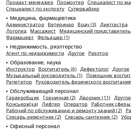
Продакт-менеджер
Промоутер
Специалист по ма
Специалист по экспорту
Супервайзер
Медицина, фармацевтика
Администратор
Ветеринар
Врач (3)
Диетсестра
Логопед
Массажист
Медицинский представитель
Фармацевт
Фельдшер (1)
Недвижимость, риэлтeрство
Агент по недвижимости
Другое
Риэлтор
Образование, наука
Инструктор
Воспитатель (6)
Дефектолог
Другое
Музыкальный руководитель (1)
Помощник воспита
Репетитор
Руководитель физического воспитания
Обслуживающий персонал
Гардеробщик
Горничная (2)
Дворник (11)
Другое 
Консьерж(ка)
Лифтер
Оператор
Работник сферы 
Рабочий по обслуживанию и ремонту зданий (2)
Р
Слесарь-ремонтник (2)
Слесарь-сантехник (2)
Убо
Офисный персонал