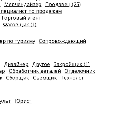
)
Мерчендайзер
Продавец (25)
Специалист по продажам
Торговый агент
Фасовщик (1)
р по туризму
Сопровождающий
к
Дизайнер
Другое
Закройщик (1)
ер
Обработчик деталей
Отделочник
к
Сборщик
Съемщик
Технолог
ульт
Юрист