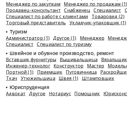
Менеджер по закупкам
Менеджер по продажам (1
Продавец-консультант
Снабженец
Специалист
Специалист по работе с клиентами
Товаровед (2)
Торговый представитель
Укладчик-упаковщик (1)
Туризм
Администратор (1)
Другое (1)
Менеджер
Менедже
Специалист
Специалист по туризму
Швейное и обувное производство, ремонт
Вставщик фурнитуры
Вышивальщица
Вязальщи
Инженер-технолог
Конструктор
Мастер
Модель
Портной (1)
Приемщик
Пуговичница
Раскройщи
Ткач
Утюжильщица
Швея (1)
Штамповщик
Юриспруденция
Адвокат
Другое
Нотариус
Помощник
Юрисконс