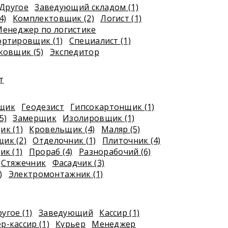
Другое
Заведующий складом (1)
4)
Комплектовщик (2)
Логист (1)
енеджер по логистике
ортировщик (1)
Специалист (1)
ковщик (5)
Экспедитор
т
рщик
Геодезист
Гипсокартонщик (1)
5)
Замерщик
Изолировщик (1)
к (1)
Кровельщик (4)
Маляр (5)
ик (2)
Отделочник (1)
Плиточник (4)
к (1)
Прораб (4)
Разнорабочий (6)
Стяжечник
Фасадчик (3)
)
Электромонтажник (1)
угое (1)
Заведующий
Кассир (1)
р-кассир (1)
Курьер
Менеджер