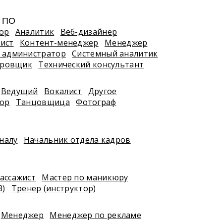
, ПО
ор
Аналитик
Веб-дизайнер
ист
Контент-менеджер
Менеджер
 администратор
Системный аналитик
ировщик
Технический консультант
Ведущий
Вокалист
Другое
тор
Танцовщица
Фотограф
налу
Начальник отдела кадров
ассажист
Мастер по маникюру
3)
Тренер (инструктор)
Менеджер
Менеджер по рекламе