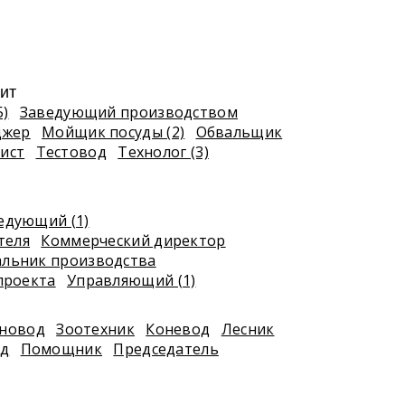
ит
5)
Заведующий производством
джер
Мойщик посуды (2)
Обвальщик
ист
Тестовод
Технолог (3)
едующий (1)
теля
Коммерческий директор
альник производства
проекта
Управляющий (1)
новод
Зоотехник
Коневод
Лесник
д
Помощник
Председатель