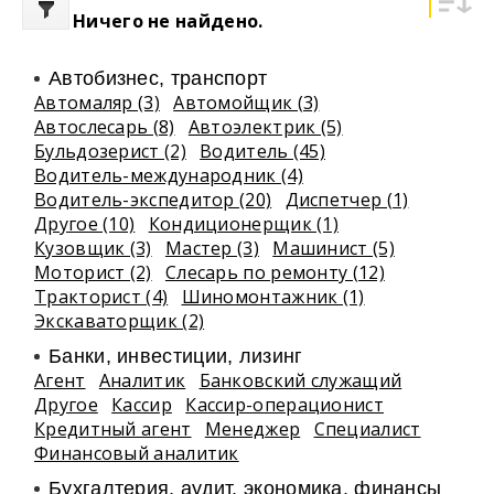
Ничего не найдено.
Автобизнес, транспорт
Автомаляр (3)
Автомойщик (3)
Автослесарь (8)
Автоэлектрик (5)
Бульдозерист (2)
Водитель (45)
Водитель-международник (4)
Водитель-экспедитор (20)
Диспетчер (1)
Другое (10)
Кондиционерщик (1)
Кузовщик (3)
Мастер (3)
Машинист (5)
Моторист (2)
Слесарь по ремонту (12)
Тракторист (4)
Шиномонтажник (1)
Экскаваторщик (2)
Банки, инвестиции, лизинг
Агент
Аналитик
Банковский служащий
Другое
Кассир
Кассир-операционист
Кредитный агент
Менеджер
Специалист
Финансовый аналитик
Бухгалтерия, аудит, экономика, финансы