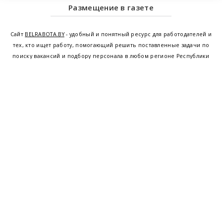
Размещение в газете
Сайт
BELRABOTA.BY
- удобный и понятный ресурс для работодателей и
тех, кто ищет работу, помогающий решить поставленные задачи по
поиску вакансий и подбору персонала в любом регионе Республики
Беларусь. Мы предоставляем возможность найти работу в Минске по
всей Беларуси, т.е. получить актуальную информацию по вакантным
рабочим местам и резюме, а также размещаем объявления о
проведении семинаров, тренингов, курсов по освоению новых
специальностей и повышению квалификации сотрудников. Свежие
вакансии для женщин и мужчин на сегодня от ведущих предприятий и
резюме от потенциальных сотрудников,
работа в Минске
,
Витебске
,
Гомеле
,
Гродно
,
Могилеве
,
Бресте
и других регионах Беларуси,
квалифицированная и оперативная поддержка - это все
BELRABOTA.by
Наш
© 2001—2026
Belmeta.com
партнер
Belrabota.by