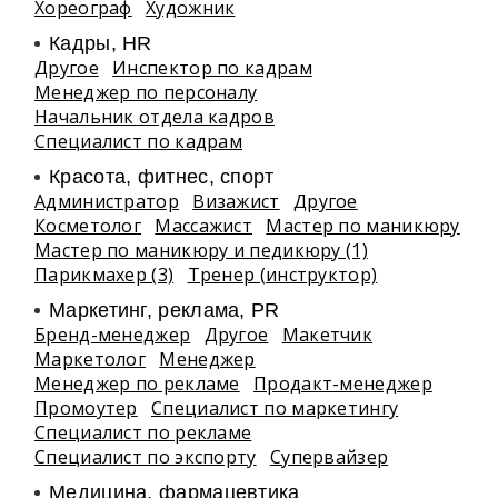
Хореограф
Художник
Кадры, HR
Другое
Инспектор по кадрам
Менеджер по персоналу
Начальник отдела кадров
Специалист по кадрам
Красота, фитнес, спорт
Администратор
Визажист
Другое
Косметолог
Массажист
Мастер по маникюру
Мастер по маникюру и педикюру (1)
Парикмахер (3)
Тренер (инструктор)
Маркетинг, реклама, PR
Бренд-менеджер
Другое
Макетчик
Маркетолог
Менеджер
Менеджер по рекламе
Продакт-менеджер
Промоутер
Специалист по маркетингу
Специалист по рекламе
Специалист по экспорту
Супервайзер
Медицина, фармацевтика