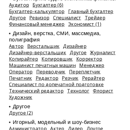
Аудитор
Бухгалтер (6)
Бухгалтер-калькулятор
Главный бухгалтер
Другое
Ревизор
Специалист
Трейдер
Финансовый менеджер
Экономист (1)
Дизайн, верстка, СМИ, массмедиа,
полиграфия
Автор
Верстальщик
Дизайнер
Дизайнер-верстальщик
Другое
Журналист
Копирайтер
Копировщик
Корректор
Машинист печатных машин
Менеджер
Оператор
Переводчик
Переплетчик
Печатник
Редактор
Резчик
Рерайтер
Специалист по допечатной подготовке
Технический редактор
Технолог
Флорист
Художник
Другое
Другое (2)
Игорный, модельный и шоу-бизнес
Администратор
Актер
Дилер
Другое