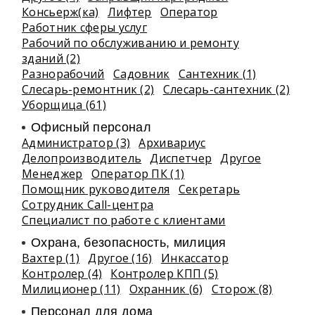
Консьерж(ка)
Лифтер
Оператор
Работник сферы услуг
Рабочий по обслуживанию и ремонту
зданий (2)
Разнорабочий
Садовник
Сантехник (1)
Слесарь-ремонтник (2)
Слесарь-сантехник (2)
Уборщица (61)
Офисный персонал
Администратор (3)
Архивариус
Делопроизводитель
Диспетчер
Другое
Менеджер
Оператор ПК (1)
Помощник руководителя
Секретарь
Сотрудник Call-центра
Специалист по работе с клиентами
Охрана, безопасность, милиция
Вахтер (1)
Другое (16)
Инкассатор
Контролер (4)
Контролер КПП (5)
Милиционер (11)
Охранник (6)
Сторож (8)
Персонал для дома