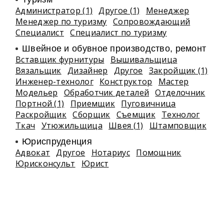
Администратор (1)
Другое (1)
Менеджер
Менеджер по туризму
Сопровождающий
Специалист
Специалист по туризму
Швейное и обувное производство, ремонт
Вставщик фурнитуры
Вышивальщица
Вязальщик
Дизайнер
Другое
Закройщик (1)
Инженер-технолог
Конструктор
Мастер
Модельер
Обработчик деталей
Отделочник
Портной (1)
Приемщик
Пуговичница
Раскройщик
Сборщик
Съемщик
Технолог
Ткач
Утюжильщица
Швея (1)
Штамповщик
Юриспруденция
Адвокат
Другое
Нотариус
Помощник
Юрисконсульт
Юрист