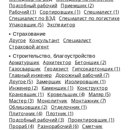
Подсобный рабочий
Приемщик (2)
Рабочий (1)
Сортировщик (1)
Специалист (1)
Специалист по ВЭД
Специалист по логистике
Упаковщик (5)
Экспедитор
Страхование
Другое
Консультант
Специалист
Страховой агент
Строительство, благоустройство
Арматурщик
Архитектор
Бетонщик (2)
Газосварщик
Геодезист
Гипсокартонщик (1)
Главный инженер
Дорожный рабочий (7)
Другое (5)
Замерщик
Изолировщик (1)
Инженер (2)
Каменщик (1)
Конструктор
Крановщик (1)
Кровельщик (4)
Маляр (5)
Мастер (3)
Монолитчик
Монтажник (7)
Облицовщик (2)
Отделочник (1)
Плиточник (4)
Плотник (1)
Подсобный рабочий (3)
Проектировщик (1)
Прораб (4)
Разнорабочий (6)
Сметчик