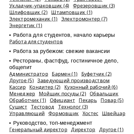
Укладчик-упаковщик (4)
Фрезеровщик (3)
Шлифовщик (2)
Штамповщик (1)
Электромеханик (1)
Электромонтер (7)
Энергетик (1)
Работа для студентов, начало карьеры
Работа для студентов
Работа за рубежом: свежие вакансии
Рестораны, фастфуд, гостиничное дело,
общепит
Администратор
Бармен (1)
Буфетчик (2)
Другое (5)
Заведующий производством
Кассир
Кондитер (2)
Кухонный рабочий (6)
Менеджер
Мойщик посуды (2)
Обвальщик
Обработчик (1)
Официант
Пекарь
Повар (5)
Сушист
Тестовод
Технолог (3)
Управляющий
Формовщик
Хостес
Швейцар
Руководство, топ-менеджмент
Генеральный директор
Директор
Другое (1)