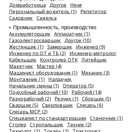
Домработница
Другое
Няня
Персональный водитель (1)
Репетитор
Садовник
Сиделка
Промышленность, производство
Аккумуляторщик
Аппаратчик (1)
Газоэлектросварщик
Другое (10)
Жестянщик (1)
Замерщик
Инженер (9)
Инженер по ОТ и ТБ (2)
Инженер-метролог
Кабельщик
Контролер ОТК
Литейщик
Макетчик
Мастер (4)
Машинист оборудования (1)
Механик (3)
Монтажник (1)
Наладчик
Начальник смены (1)
Оператор (5)
Подсобный рабочий (10)
Рабочий (14)
Разнорабочий (2)
Резчик (1)
Сборщик (5)
Сварщик (5)
Сверловщик
Слесарь (6)
Слесарь МСР (2)
Специалист по стандартизации
Станочник (1)
Столяр
Стропальщик
Техник (2)
Технолог (2)
Токарь (2)
Тракторист