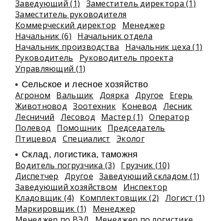
Заведующий (1)
Заместитель директора (1)
Заместитель руководителя
Коммерческий директор
Менеджер
Начальник (6)
Начальник отдела
Начальник производства
Начальник цеха (1)
Руководитель
Руководитель проекта
Управляющий (1)
Сельское и лесное хозяйство
Агроном
Вальщик
Доярка
Другое
Егерь
Животновод
Зоотехник
Коневод
Лесник
Лесничий
Лесовод
Мастер (1)
Оператор
Полевод
Помощник
Председатель
Птицевод
Специалист
Эколог
Склад, логистика, таможня
Водитель погрузчика (3)
Грузчик (10)
Диспетчер
Другое
Заведующий складом (1)
Заведующий хозяйством
Инспектор
Кладовщик (4)
Комплектовщик (2)
Логист (1)
Маркировщик (1)
Менеджер
Менеджер по ВЭД
Менеджер по логистике