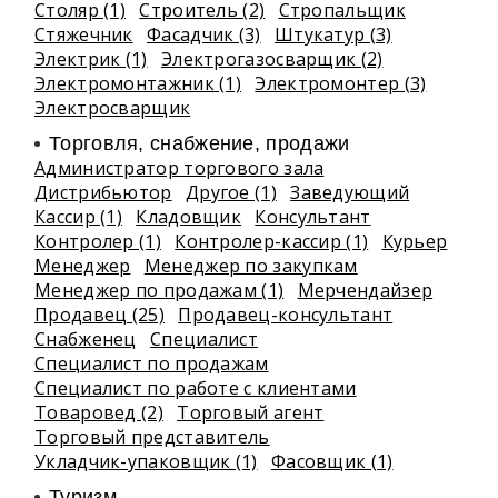
Столяр (1)
Строитель (2)
Стропальщик
Стяжечник
Фасадчик (3)
Штукатур (3)
Электрик (1)
Электрогазосварщик (2)
Электромонтажник (1)
Электромонтер (3)
Электросварщик
Торговля, снабжение, продажи
Администратор торгового зала
Дистрибьютор
Другое (1)
Заведующий
Кассир (1)
Кладовщик
Консультант
Контролер (1)
Контролер-кассир (1)
Курьер
Менеджер
Менеджер по закупкам
Менеджер по продажам (1)
Мерчендайзер
Продавец (25)
Продавец-консультант
Снабженец
Специалист
Специалист по продажам
Специалист по работе с клиентами
Товаровед (2)
Торговый агент
Торговый представитель
Укладчик-упаковщик (1)
Фасовщик (1)
Туризм