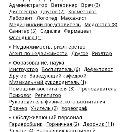
Администратор
Ветеринар
Врач (3)
Диетсестра
Другое (7)
Косметолог
Лаборант
Логопед
Массажист
Медицинский представитель
Медсестра (8)
Санитар (5)
Сиделка
Фармацевт
Фельдшер (1)
Недвижимость, риэлтeрство
Агент по недвижимости
Другое
Риэлтор
Образование, наука
Инструктор
Воспитатель (6)
Дефектолог
Другое
Заведующий кафедрой
Музыкальный руководитель (1)
Помощник воспитателя (3)
Преподаватель
Психолог
Репетитор
Руководитель физического воспитания
Тренер
Учитель (2)
Хореограф
Обслуживающий персонал
Гардеробщик
Горничная (2)
Дворник (11)
Другое (4)
Заправщик картриджей