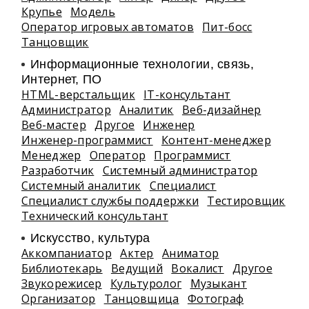
Крупье
Модель
Оператор игровых автоматов
Пит-босс
Танцовщик
Информационные технологии, связь,
Интернет, ПО
HTML-верстальщик
IT-консультант
Администратор
Аналитик
Веб-дизайнер
Веб-мастер
Другое
Инженер
Инженер-программист
Контент-менеджер
Менеджер
Оператор
Программист
Разработчик
Системный администратор
Системный аналитик
Специалист
Специалист службы поддержки
Тестировщик
Технический консультант
Искусство, культура
Аккомпаниатор
Актер
Аниматор
Библиотекарь
Ведущий
Вокалист
Другое
Звукорежисер
Культуролог
Музыкант
Организатор
Танцовщица
Фотограф