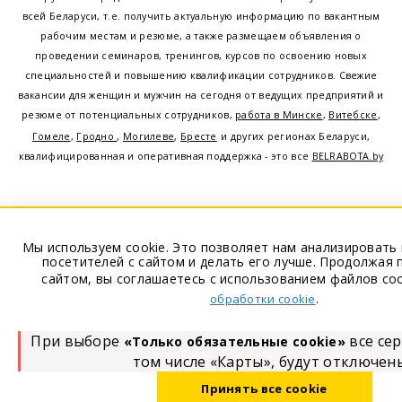
всей Беларуси, т.е. получить актуальную информацию по вакантным
рабочим местам и резюме, а также размещаем объявления о
проведении семинаров, тренингов, курсов по освоению новых
специальностей и повышению квалификации сотрудников. Свежие
вакансии для женщин и мужчин на сегодня от ведущих предприятий и
резюме от потенциальных сотрудников,
работа в Минске
,
Витебске
,
Гомеле
,
Гродно
,
Могилеве
,
Бресте
и других регионах Беларуси,
квалифицированная и оперативная поддержка - это все
BELRABOTA.by
Наш
© 2001—2026
Belmeta.com
Мы используем cookie. Это позволяет нам анализировать
партнер
Belrabota.by
посетителей с сайтом и делать его лучше. Продолжая 
сайтом, вы соглашаетесь с использованием файлов coo
Пользовательское
.
обработки cookie
соглашение
Политика обработки
При выборе
все сер
«Только обязательные cookie»
cookie
том числе «Карты», будут отключен
Политика обработки
Принять все cookie
персональных данных