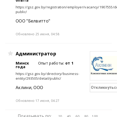
опыта
https://gsz.gov.by/registration/employer/vacancy/1907555/de
public/
ООО "Белвитто"
Обновлено 25 июня, 04:58
Администратор
Минск
Опыт работы:
от 1
года
https://gsz.gov.by/directory/business-
entity/293505/detail/public/
Аклини, ООО
Откликнутьс
Обновлено 17 июня, 04:27
Показывать по:
20
40
60
80
100