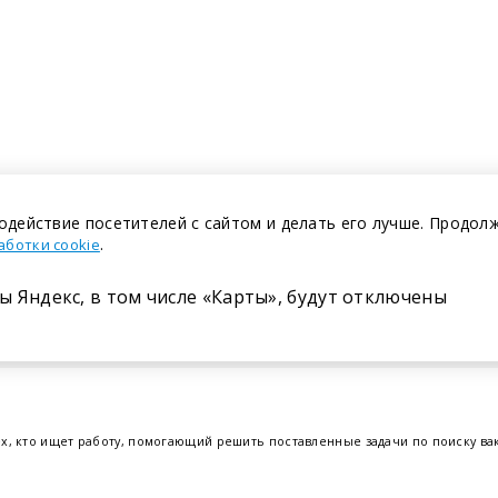
одействие посетителей с сайтом и делать его лучше. Продол
.
аботки cookie
ы Яндекс, в том числе «Карты», будут отключены
Размещение в газете
ех, кто ищет работу, помогающий решить поставленные задачи по поиску в
т.е. получить актуальную информацию по вакантным рабочим местам и резю
отрудников. Свежие вакансии для женщин и мужчин на сегодня от ведущих