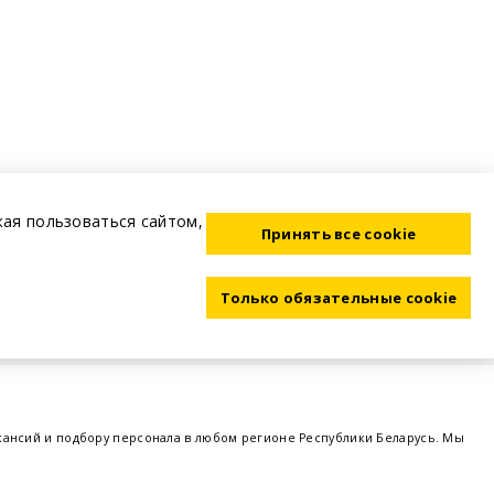
жая пользоваться сайтом,
Принять все cookie
Только обязательные cookie
акансий и подбору персонала в любом регионе Республики Беларусь. Мы
ме, а также размещаем объявления о проведении семинаров, тренингов,
 предприятий и резюме от потенциальных сотрудников,
работа в Минске
,