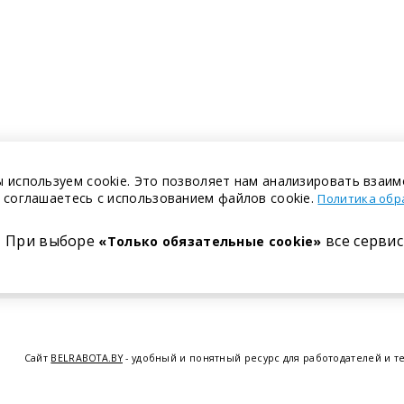
 используем cookie. Это позволяет нам анализировать взаим
 соглашаетесь с использованием файлов cookie.
Политика обр
При выборе
все сервис
«Только обязательные cookie»
Сайт
BELRABOTA.BY
- удобный и понятный ресурс для работодателей и т
предоставляем возможность найти работу в Минске по всей Беларуси, 
курсов по освоению новых специальностей и повышению квалификации с