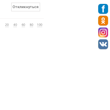
Откликнуться
20
40
60
80
100