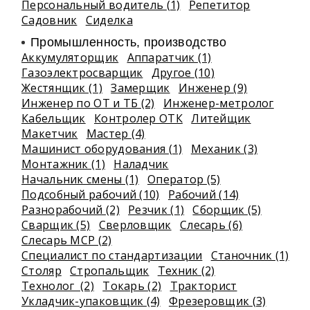
Персональный водитель (1)
Репетитор
Садовник
Сиделка
Промышленность, производство
Аккумуляторщик
Аппаратчик (1)
Газоэлектросварщик
Другое (10)
Жестянщик (1)
Замерщик
Инженер (9)
Инженер по ОТ и ТБ (2)
Инженер-метролог
Кабельщик
Контролер ОТК
Литейщик
Макетчик
Мастер (4)
Машинист оборудования (1)
Механик (3)
Монтажник (1)
Наладчик
Начальник смены (1)
Оператор (5)
Подсобный рабочий (10)
Рабочий (14)
Разнорабочий (2)
Резчик (1)
Сборщик (5)
Сварщик (5)
Сверловщик
Слесарь (6)
Слесарь МСР (2)
Специалист по стандартизации
Станочник (1)
Столяр
Стропальщик
Техник (2)
Технолог (2)
Токарь (2)
Тракторист
Укладчик-упаковщик (4)
Фрезеровщик (3)