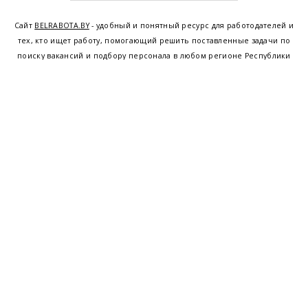
Сайт
BELRABOTA.BY
- удобный и понятный ресурс для работодателей и
тех, кто ищет работу, помогающий решить поставленные задачи по
поиску вакансий и подбору персонала в любом регионе Республики
Беларусь. Мы предоставляем возможность найти работу в Минске по
всей Беларуси, т.е. получить актуальную информацию по вакантным
рабочим местам и резюме, а также размещаем объявления о
проведении семинаров, тренингов, курсов по освоению новых
специальностей и повышению квалификации сотрудников. Свежие
вакансии для женщин и мужчин на сегодня от ведущих предприятий и
резюме от потенциальных сотрудников,
работа в Минске
,
Витебске
,
Гомеле
,
Гродно
,
Могилеве
,
Бресте
и других регионах Беларуси,
квалифицированная и оперативная поддержка - это все
BELRABOTA.by
Наш
© 2001—2026
Belmeta.com
партнер
Belrabota.by
Пользовательское