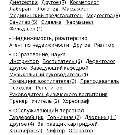
Диетсестра
Другое (7)
Косметолог
Лаборант
Логопед
Массажист
Медицинский представитель
Медсестра (8)
Санитар (5)
Сиделка
Фармацевт
Фельдшер (1)
Недвижимость, риэлтeрство
Агент по недвижимости
Другое
Риэлтор
Образование, наука
Инструктор
Воспитатель (6)
Дефектолог
Другое
Заведующий кафедрой
Музыкальный руководитель (1)
Помощник воспитателя (3)
Преподаватель
Психолог
Репетитор
Руководитель физического воспитания
Тренер
Учитель (2)
Хореограф
Обслуживающий персонал
Гардеробщик
Горничная (2)
Дворник (11)
Другое (4)
Заправщик картриджей
Консьерж(ка)
Лифтер
Оператор