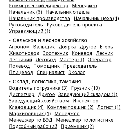
Коммерческий директор
Менеджер
Начальник (6)
Начальник отдела
Начальник производства
Начальник цеха (1)
Руководитель
Руководитель проекта
Управляющий (1)
Сельское и лесное хозяйство
Агроном
Вальщик
Доярка
Другое
Егерь
Животновод
Зоотехник
Коневод
Лесник
Лесничий
Лесовод
Мастер (1)
Оператор
Полевод
Помощник
Председатель
Птицевод
Специалист
Эколог
Склад, логистика, таможня
Водитель погрузчика (3)
Грузчик (10)
Диспетчер
Другое
Заведующий складом (1)
Заведующий хозяйством
Инспектор
Кладовщик (4)
Комплектовщик (2)
Логист (1)
Маркировщик (1)
Менеджер
Менеджер по ВЭД
Менеджер по логистике
Подсобный рабочий
Приемщик (2)