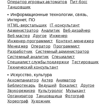
Оператор игровых автоматов
Пит-босс
Танцовщик
Информационные технологии, связь,
Интернет, ПО
HTML-верстальщик
IT-консультант
Администратор
Аналитик
Веб-дизайнер
Веб-мастер
Другое
Инженер
Инженер-программист
Контент-менеджер
Менеджер
Оператор
Программист
Разработчик
Системный администратор
Системный аналитик
Специалист
Специалист службы поддержки
Тестировщик
Технический консультант
Искусство, культура
Аккомпаниатор
Актер
Аниматор
Библиотекарь
Ведущий
Вокалист
Другое
Звукорежисер
Культуролог
Музыкант
Организатор
Танцовщица
Фотограф
Хореограф
Художник