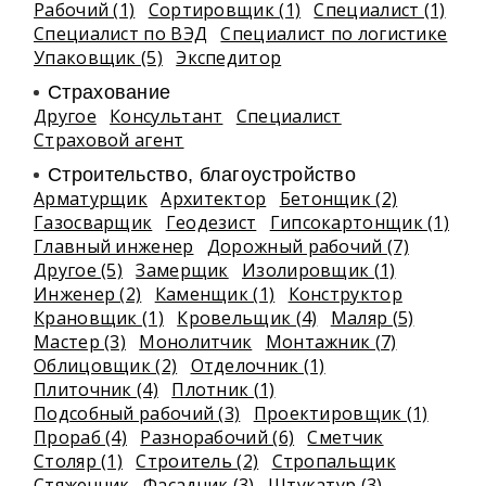
Рабочий (1)
Сортировщик (1)
Специалист (1)
Специалист по ВЭД
Специалист по логистике
Упаковщик (5)
Экспедитор
Страхование
Другое
Консультант
Специалист
Страховой агент
Строительство, благоустройство
Арматурщик
Архитектор
Бетонщик (2)
Газосварщик
Геодезист
Гипсокартонщик (1)
Главный инженер
Дорожный рабочий (7)
Другое (5)
Замерщик
Изолировщик (1)
Инженер (2)
Каменщик (1)
Конструктор
Крановщик (1)
Кровельщик (4)
Маляр (5)
Мастер (3)
Монолитчик
Монтажник (7)
Облицовщик (2)
Отделочник (1)
Плиточник (4)
Плотник (1)
Подсобный рабочий (3)
Проектировщик (1)
Прораб (4)
Разнорабочий (6)
Сметчик
Столяр (1)
Строитель (2)
Стропальщик
Стяжечник
Фасадчик (3)
Штукатур (3)