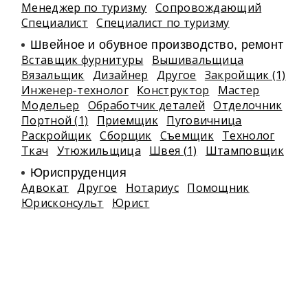
Менеджер по туризму
Сопровождающий
Специалист
Специалист по туризму
Швейное и обувное производство, ремонт
Вставщик фурнитуры
Вышивальщица
Вязальщик
Дизайнер
Другое
Закройщик (1)
Инженер-технолог
Конструктор
Мастер
Модельер
Обработчик деталей
Отделочник
Портной (1)
Приемщик
Пуговичница
Раскройщик
Сборщик
Съемщик
Технолог
Ткач
Утюжильщица
Швея (1)
Штамповщик
Юриспруденция
Адвокат
Другое
Нотариус
Помощник
Юрисконсульт
Юрист