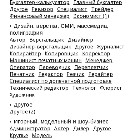
Бухгалтер-калькулятор
Главный бухгалтер
Другое
Ревизор
Специалист
Трейдер
Финансовый менеджер
Экономист (1)
Дизайн, верстка, СМИ, массмедиа,
полиграфия
Автор
Верстальщик
Дизайнер
Дизайнер-верстальщик
Другое
Журналист
Копирайтер
Копировщик
Корректор
Машинист печатных машин
Менеджер
Оператор
Переводчик
Переплетчик
Печатник
Редактор
Резчик
Рерайтер
Специалист по допечатной подготовке
Технический редактор
Технолог
Флорист
Художник
Другое
Другое (2)
Игорный, модельный и шоу-бизнес
Администратор
Актер
Дилер
Другое
Крупье
Модель