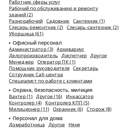
Работник сферы услуг
Рабочий по обслуживанию и ремонту
зданий (2)
Разнорабочий
Садовник
Сантехник (1)
Слесарь-ремонтник (2)
Слесарь-сантехник (2)
Уборщица (61)
Офисный персонал
Администратор (3)
Архивариус
Делопроизводитель
Диспетчер
Другое
Менеджер
Оператор ПК (1)
Помощник руководителя
Секретарь
Сотрудник Call-центра
Специалист по работе с клиентами
Охрана, безопасность, милиция
Вахтер (1)
Другое (16)
Инкассатор
Контролер (4)
Контролер КПП (5)
Милиционер (11)
Охранник (6)
Сторож (8)
Персонал для дома
Домработница
Другое
Няня