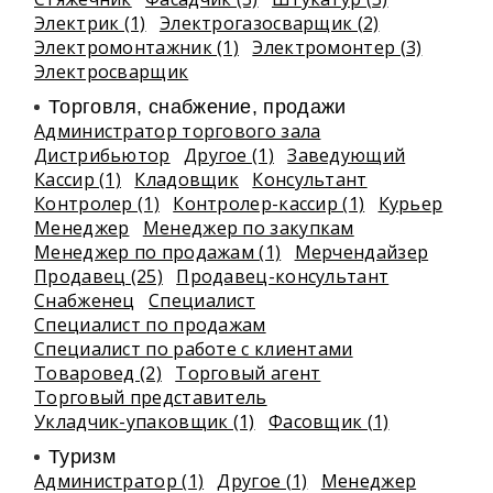
Электрик (1)
Электрогазосварщик (2)
Электромонтажник (1)
Электромонтер (3)
Электросварщик
Торговля, снабжение, продажи
Администратор торгового зала
Дистрибьютор
Другое (1)
Заведующий
Кассир (1)
Кладовщик
Консультант
Контролер (1)
Контролер-кассир (1)
Курьер
Менеджер
Менеджер по закупкам
Менеджер по продажам (1)
Мерчендайзер
Продавец (25)
Продавец-консультант
Снабженец
Специалист
Специалист по продажам
Специалист по работе с клиентами
Товаровед (2)
Торговый агент
Торговый представитель
Укладчик-упаковщик (1)
Фасовщик (1)
Туризм
Администратор (1)
Другое (1)
Менеджер