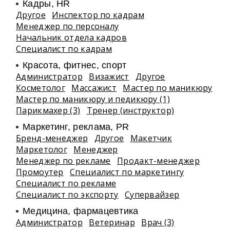
Кадры, HR
Другое
Инспектор по кадрам
Менеджер по персоналу
Начальник отдела кадров
Специалист по кадрам
Красота, фитнес, спорт
Администратор
Визажист
Другое
Косметолог
Массажист
Мастер по маникюру
Мастер по маникюру и педикюру (1)
Парикмахер (3)
Тренер (инструктор)
Маркетинг, реклама, PR
Бренд-менеджер
Другое
Макетчик
Маркетолог
Менеджер
Менеджер по рекламе
Продакт-менеджер
Промоутер
Специалист по маркетингу
Специалист по рекламе
Специалист по экспорту
Супервайзер
Медицина, фармацевтика
Администратор
Ветеринар
Врач (3)