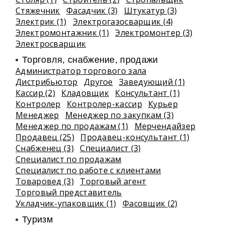
Стяжечник
Фасадчик (3)
Штукатур (3)
Электрик (1)
Электрогазосварщик (4)
Электромонтажник (1)
Электромонтер (3)
Электросварщик
Торговля, снабжение, продажи
Администратор торгового зала
Дистрибьютор
Другое
Заведующий (1)
Кассир (2)
Кладовщик
Консультант (1)
Контролер
Контролер-кассир
Курьер
Менеджер
Менеджер по закупкам (3)
Менеджер по продажам (1)
Мерчендайзер
Продавец (25)
Продавец-консультант (1)
Снабженец (3)
Специалист (3)
Специалист по продажам
Специалист по работе с клиентами
Товаровед (3)
Торговый агент
Торговый представитель
Укладчик-упаковщик (1)
Фасовщик (2)
Туризм