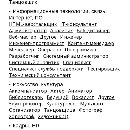
Танцовщик
Информационные технологии, связь,
Интернет, ПО
HTML-верстальщик
IT-консультант
Администратор
Аналитик
Веб-дизайнер
Веб-мастер
Другое
Инженер
Инженер-программист
Контент-менеджер
Менеджер
Оператор
Программист
Разработчик
Системный администратор
Системный аналитик
Специалист
Специалист службы поддержки
Тестировщик
Технический консультант
Искусство, культура
Аккомпаниатор
Актер
Аниматор
Библиотекарь
Ведущий
Вокалист
Другое
Звукорежисер
Культуролог
Музыкант
Организатор
Танцовщица
Фотограф
Хореограф
Художник (1)
Кадры, HR