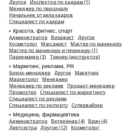
Другое
Инспектор по кадрам (1)
Менеджер по персоналу
Начальник отдела кадров
Специалист по кадрам
Красота, фитнес, спорт
Администратор
Визажист
Другое
Косметолог
Массажист
Мастер по маникюру
Мастер по маникюру и педикюру (1)
Парикмахер (3)
Тренер (инструктор)
Маркетинг, реклама, PR
Бренд-менеджер
Другое
Макетчик
Маркетолог
Менеджер
Менеджер по рекламе
Продакт-менеджер
Промоутер
Специалист по маркетингу
Специалист по рекламе
Специалист по экспорту
Супервайзер
Медицина, фармацевтика
Администратор
Ветеринар (4)
Врач (4)
Диетсестра
Другое (12)
Косметолог