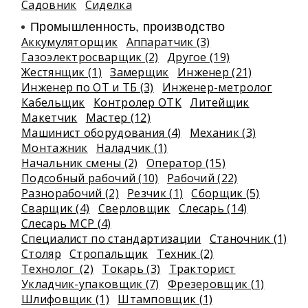
Садовник
Сиделка
Промышленность, производство
Аккумуляторщик
Аппаратчик (3)
Газоэлектросварщик (2)
Другое (19)
Жестянщик (1)
Замерщик
Инженер (21)
Инженер по ОТ и ТБ (3)
Инженер-метролог
Кабельщик
Контролер ОТК
Литейщик
Макетчик
Мастер (12)
Машинист оборудования (4)
Механик (3)
Монтажник
Наладчик (1)
Начальник смены (2)
Оператор (15)
Подсобный рабочий (10)
Рабочий (22)
Разнорабочий (2)
Резчик (1)
Сборщик (5)
Сварщик (4)
Сверловщик
Слесарь (14)
Слесарь МСР (4)
Специалист по стандартизации
Станочник (1)
Столяр
Стропальщик
Техник (2)
Технолог (2)
Токарь (3)
Тракторист
Укладчик-упаковщик (7)
Фрезеровщик (1)
Шлифовщик (1)
Штамповщик (1)