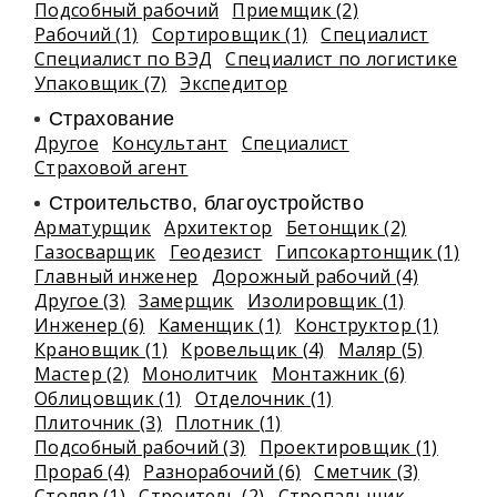
Подсобный рабочий
Приемщик (2)
Рабочий (1)
Сортировщик (1)
Специалист
Специалист по ВЭД
Специалист по логистике
Упаковщик (7)
Экспедитор
Страхование
Другое
Консультант
Специалист
Страховой агент
Строительство, благоустройство
Арматурщик
Архитектор
Бетонщик (2)
Газосварщик
Геодезист
Гипсокартонщик (1)
Главный инженер
Дорожный рабочий (4)
Другое (3)
Замерщик
Изолировщик (1)
Инженер (6)
Каменщик (1)
Конструктор (1)
Крановщик (1)
Кровельщик (4)
Маляр (5)
Мастер (2)
Монолитчик
Монтажник (6)
Облицовщик (1)
Отделочник (1)
Плиточник (3)
Плотник (1)
Подсобный рабочий (3)
Проектировщик (1)
Прораб (4)
Разнорабочий (6)
Сметчик (3)
Столяр (1)
Строитель (2)
Стропальщик