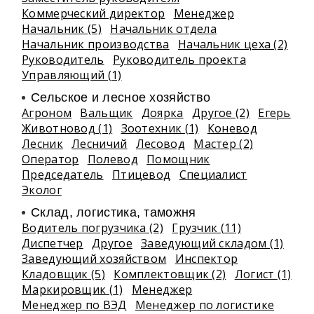
Коммерческий директор
Менеджер
Начальник (5)
Начальник отдела
Начальник производства
Начальник цеха (2)
Руководитель
Руководитель проекта
Управляющий (1)
Сельское и лесное хозяйство
Агроном
Вальщик
Доярка
Другое (2)
Егерь
Животновод (1)
Зоотехник (1)
Коневод
Лесник
Лесничий
Лесовод
Мастер (2)
Оператор
Полевод
Помощник
Председатель
Птицевод
Специалист
Эколог
Склад, логистика, таможня
Водитель погрузчика (2)
Грузчик (11)
Диспетчер
Другое
Заведующий складом (1)
Заведующий хозяйством
Инспектор
Кладовщик (5)
Комплектовщик (2)
Логист (1)
Маркировщик (1)
Менеджер
Менеджер по ВЭД
Менеджер по логистике