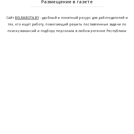
Размещение в газете
Сайт
BELRABOTA.BY
- удобный и понятный ресурс для работодателей и
тех, кто ищет работу, помогающий решить поставленные задачи по
поиску вакансий и подбору персонала в любом регионе Республики
Беларусь. Мы предоставляем возможность найти работу в Минске по
всей Беларуси, т.е. получить актуальную информацию по вакантным
рабочим местам и резюме, а также размещаем объявления о
проведении семинаров, тренингов, курсов по освоению новых
специальностей и повышению квалификации сотрудников. Свежие
вакансии для женщин и мужчин на сегодня от ведущих предприятий и
резюме от потенциальных сотрудников,
работа в Минске
,
Витебске
,
Гомеле
,
Гродно
,
Могилеве
,
Бресте
и других регионах Беларуси,
квалифицированная и оперативная поддержка - это все
BELRABOTA.by
Наш
© 2001—2026
Belmeta.com
партнер
Belrabota.by