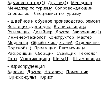
Администратор (1)
Другое (1)
Менеджер
Менеджер по туризму
Сопровождающий
Специалист
Специалист по туризму
Швейное и обувное производство, ремонт
Вставщик фурнитуры
Вышивальщица
Вязальщик
Дизайнер
Другое
Закройщик (1)
Инженер-технолог
Конструктор
Мастер
Модельер
Обработчик деталей
Отделочник
Портной (1)
Приемщик
Пуговичница
Раскройщик
Сборщик
Съемщик
Технолог
Ткач
Утюжильщица
Швея (1)
Штамповщик
Юриспруденция
Адвокат
Другое
Нотариус
Помощник
Юрисконсульт
Юрист