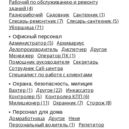
Рабочий по обслуживанию и ремонту
зданий (4)
Разнорабочий
Садовник
Сантехник (1)
Слесарь-ремонтник (7)
Слесарь-сантехник (5)
Уборщица (71)
Офисный персонал
Администратор (5)
Архивариус
Делопроизводитель
Диспетчер
Другое
Менеджер
Оператор ПК (1)
Помощник руководителя
Секретарь
Сотрудник Call-центра
Специалист по работе с клиентами
Охрана, безопасность, милиция
Вахтер (1)
Другое (22)
Инкассатор
Контролер (5)
Контролер КПП (6)
Милиционер (11)
Охранник (7)
Сторож (8)
Персонал для дома
Домработница
Другое
Няня
Персональный водитель (1)
Репетитор