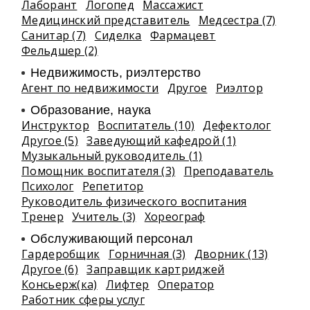
Лаборант
Логопед
Массажист
Медицинский представитель
Медсестра (7)
Санитар (7)
Сиделка
Фармацевт
Фельдшер (2)
Недвижимость, риэлтeрство
Агент по недвижимости
Другое
Риэлтор
Образование, наука
Инструктор
Воспитатель (10)
Дефектолог
Другое (5)
Заведующий кафедрой (1)
Музыкальный руководитель (1)
Помощник воспитателя (3)
Преподаватель
Психолог
Репетитор
Руководитель физического воспитания
Тренер
Учитель (3)
Хореограф
Обслуживающий персонал
Гардеробщик
Горничная (3)
Дворник (13)
Другое (6)
Заправщик картриджей
Консьерж(ка)
Лифтер
Оператор
Работник сферы услуг