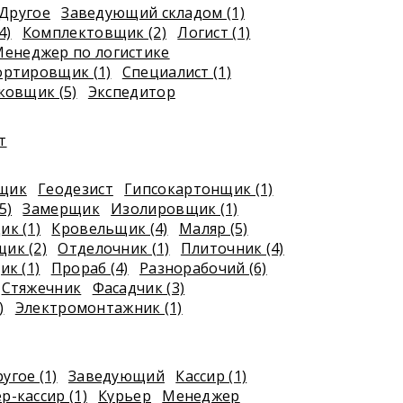
Другое
Заведующий складом (1)
4)
Комплектовщик (2)
Логист (1)
енеджер по логистике
ортировщик (1)
Специалист (1)
ковщик (5)
Экспедитор
т
рщик
Геодезист
Гипсокартонщик (1)
5)
Замерщик
Изолировщик (1)
к (1)
Кровельщик (4)
Маляр (5)
ик (2)
Отделочник (1)
Плиточник (4)
к (1)
Прораб (4)
Разнорабочий (6)
Стяжечник
Фасадчик (3)
)
Электромонтажник (1)
угое (1)
Заведующий
Кассир (1)
р-кассир (1)
Курьер
Менеджер