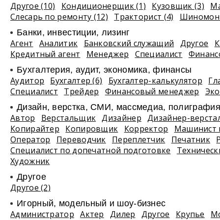
Другое (10)
Кондиционерщик (1)
Кузовщик (3)
Ма
Слесарь по ремонту (12)
Тракторист (4)
Шиномонт
Банки, инвестиции, лизинг
Агент
Аналитик
Банковский служащий
Другое
К
Кредитный агент
Менеджер
Специалист
Финанс
Бухгалтерия, аудит, экономика, финансы
Аудитор
Бухгалтер (6)
Бухгалтер-калькулятор
Гл
Специалист
Трейдер
Финансовый менеджер
Эко
Дизайн, верстка, СМИ, массмедиа, полиграфи
Автор
Верстальщик
Дизайнер
Дизайнер-верста
Копирайтер
Копировщик
Корректор
Машинист 
Оператор
Переводчик
Переплетчик
Печатник
Специалист по допечатной подготовке
Техническ
Художник
Другое
Другое (2)
Игорный, модельный и шоу-бизнес
Администратор
Актер
Дилер
Другое
Крупье
М