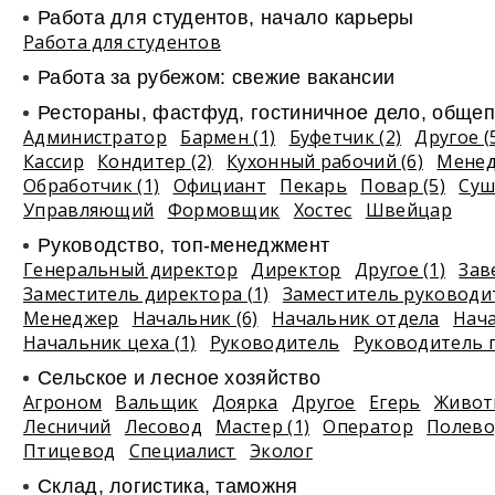
Работа для студентов, начало карьеры
Работа для студентов
Работа за рубежом: свежие вакансии
Рестораны, фастфуд, гостиничное дело, общеп
Администратор
Бармен (1)
Буфетчик (2)
Другое (
Кассир
Кондитер (2)
Кухонный рабочий (6)
Мене
Обработчик (1)
Официант
Пекарь
Повар (5)
Суш
Управляющий
Формовщик
Хостес
Швейцар
Руководство, топ-менеджмент
Генеральный директор
Директор
Другое (1)
Зав
Заместитель директора (1)
Заместитель руководи
Менеджер
Начальник (6)
Начальник отдела
Нач
Начальник цеха (1)
Руководитель
Руководитель 
Сельское и лесное хозяйство
Агроном
Вальщик
Доярка
Другое
Егерь
Живот
Лесничий
Лесовод
Мастер (1)
Оператор
Полево
Птицевод
Специалист
Эколог
Склад, логистика, таможня