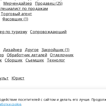
)
Мерчендайзер
Продавец (25)
Специалист по продажам
Торговый агент
Фасовщик (1)
р по туризму
Сопровождающий
к
Дизайнер
Другое
Закройщик (1)
ер
Обработчик деталей
Отделочник
к
Сборщик
Съемщик
Технолог
ульт
Юрист
одействие посетителей с сайтом и делать его лучше. Продол
.
аботки cookie