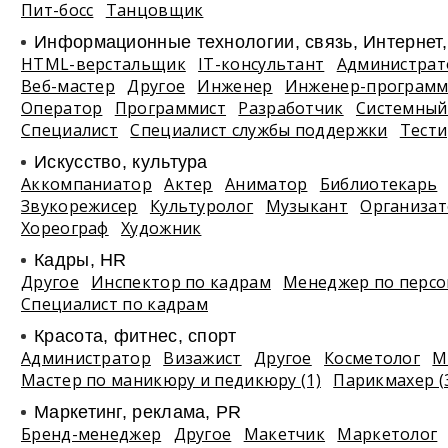
Пит-босс
Танцовщик
Информационные технологии, связь, Интернет
HTML-верстальщик
IT-консультант
Администрат
Веб-мастер
Другое
Инженер
Инженер-программ
Оператор
Программист
Разработчик
Системный
Специалист
Специалист службы поддержки
Тест
Искусство, культура
Аккомпаниатор
Актер
Аниматор
Библиотекарь
Звукорежисер
Культуролог
Музыкант
Организа
Хореограф
Художник
Кадры, HR
Другое
Инспектор по кадрам
Менеджер по персо
Специалист по кадрам
Красота, фитнес, спорт
Администратор
Визажист
Другое
Косметолог
М
Мастер по маникюру и педикюру (1)
Парикмахер (
Маркетинг, реклама, PR
Бренд-менеджер
Другое
Макетчик
Маркетолог