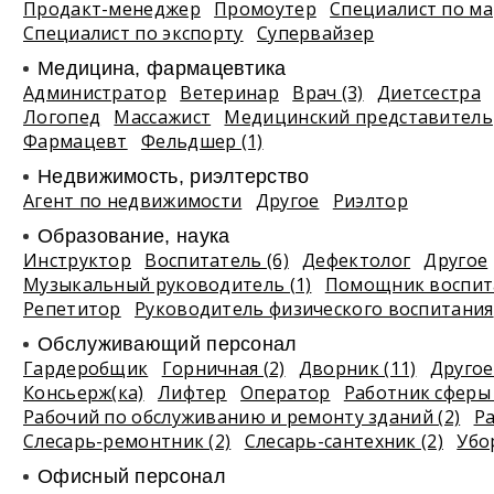
Продакт-менеджер
Промоутер
Специалист по ма
Специалист по экспорту
Супервайзер
Медицина, фармацевтика
Администратор
Ветеринар
Врач (3)
Диетсестра
Логопед
Массажист
Медицинский представитель
Фармацевт
Фельдшер (1)
Недвижимость, риэлтeрство
Агент по недвижимости
Другое
Риэлтор
Образование, наука
Инструктор
Воспитатель (6)
Дефектолог
Другое
Музыкальный руководитель (1)
Помощник воспита
Репетитор
Руководитель физического воспитания
Обслуживающий персонал
Гардеробщик
Горничная (2)
Дворник (11)
Другое 
Консьерж(ка)
Лифтер
Оператор
Работник сферы 
Рабочий по обслуживанию и ремонту зданий (2)
Р
Слесарь-ремонтник (2)
Слесарь-сантехник (2)
Убо
Офисный персонал