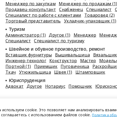
Менеджер по закупкам
Менеджер по продажам (1
Продавец-консультант
Снабженец
Специалист
Специалист по работе с клиентами
Товаровед (2)
Торговый представитель
Укладчик-упаковщик (1)
Туризм
Администратор (1)
Другое (1)
Менеджер
Менедже
Специалист
Специалист по туризму
Швейное и обувное производство, ремонт
Вставщик фурнитуры
Вышивальщица
Вязальщи
Инженер-технолог
Конструктор
Мастер
Модель
Портной (1)
Приемщик
Пуговичница
Раскройщи
Ткач
Утюжильщица
Швея (1)
Штамповщик
Юриспруденция
Адвокат
Другое
Нотариус
Помощник
Юрисконс
 используем cookie. Это позволяет нам анализировать взаим
 соглашаетесь с использованием файлов cookie.
Политика обр