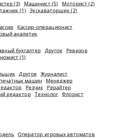
стер (3)
Машинист (5)
Моторист (2)
ажник (1)
Экскаваторщик (2)
ассир
Кассир-операционист
овый аналитик
авный бухгалтер
Другое
Ревизор
номист (1)
я
льщик
Другое
Журналист
печатных машин
Менеджер
Редактор
Резчик
Рерайтер
ий редактор
Технолог
Флорист
одель
Оператор игровых автоматов