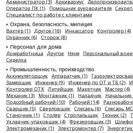
Администратор (3)
Архивариус
Делопроизводите
Оператор ПК (1)
Помощник руководителя
Секрет
Специалист по работе с клиентами
Охрана, безопасность, милиция
Вахтер (1)
Другое (16)
Инкассатор
Контролер (4)
Охранник (6)
Сторож (8)
Персонал для дома
Домработница
Другое
Няня
Персональный водит
Сиделка
Промышленность, производство
Аккумуляторщик
Аппаратчик (1)
Газоэлектросва
Замерщик
Инженер (9)
Инженер по ОТ и ТБ (2)
И
Контролер ОТК
Литейщик
Макетчик
Мастер (4)
Механик (3)
Монтажник (1)
Наладчик
Начальник 
Подсобный рабочий (10)
Рабочий (14)
Разнорабочи
Сварщик (5)
Сверловщик
Слесарь (6)
Слесарь МС
Станочник (1)
Столяр
Стропальщик
Техник (2)
Т
Укладчик-упаковщик (4)
Фрезеровщик (3)
Шлифов
Электромеханик (1)
Электромонтер (7)
Энергетик 