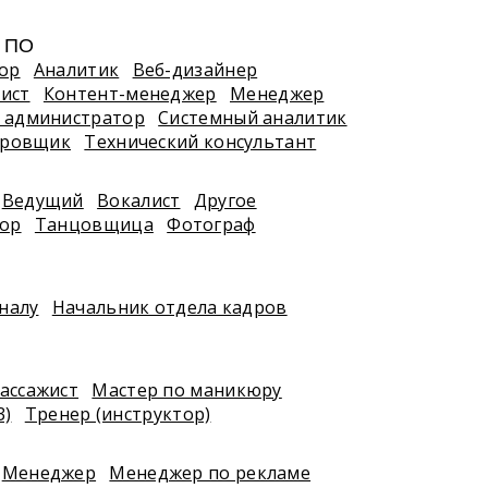
, ПО
ор
Аналитик
Веб-дизайнер
ист
Контент-менеджер
Менеджер
 администратор
Системный аналитик
ировщик
Технический консультант
Ведущий
Вокалист
Другое
тор
Танцовщица
Фотограф
налу
Начальник отдела кадров
ассажист
Мастер по маникюру
3)
Тренер (инструктор)
Менеджер
Менеджер по рекламе