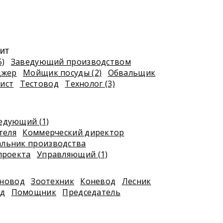
ит
5)
Заведующий производством
джер
Мойщик посуды (2)
Обвальщик
ист
Тестовод
Технолог (3)
едующий (1)
теля
Коммерческий директор
альник производства
проекта
Управляющий (1)
новод
Зоотехник
Коневод
Лесник
д
Помощник
Председатель