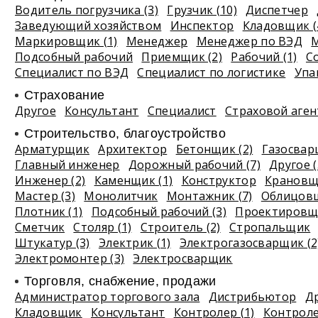
Водитель погрузчика (3)
Грузчик (10)
Диспетчер
Заведующий хозяйством
Инспектор
Кладовщик (
Маркировщик (1)
Менеджер
Менеджер по ВЭД
М
Подсобный рабочий
Приемщик (2)
Рабочий (1)
С
Специалист по ВЭД
Специалист по логистике
Упа
Страхование
Другое
Консультант
Специалист
Страховой аген
Строительство, благоустройство
Арматурщик
Архитектор
Бетонщик (2)
Газосва
Главный инженер
Дорожный рабочий (7)
Другое (
Инженер (2)
Каменщик (1)
Конструктор
Крановщи
Мастер (3)
Монолитчик
Монтажник (7)
Облицовщ
Плотник (1)
Подсобный рабочий (3)
Проектировщи
Сметчик
Столяр (1)
Строитель (2)
Стропальщик
Штукатур (3)
Электрик (1)
Электрогазосварщик (2
Электромонтер (3)
Электросварщик
Торговля, снабжение, продажи
Администратор торгового зала
Дистрибьютор
Др
Кладовщик
Консультант
Контролер (1)
Контроле