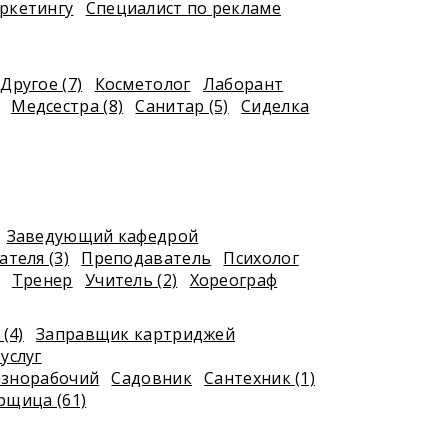
ркетингу
Специалист по рекламе
Другое (7)
Косметолог
Лаборант
Медсестра (8)
Санитар (5)
Сиделка
Заведующий кафедрой
теля (3)
Преподаватель
Психолог
Тренер
Учитель (2)
Хореограф
(4)
Заправщик картриджей
услуг
азнорабочий
Садовник
Сантехник (1)
рщица (61)