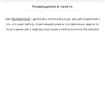
Размещение в газете
Сайт
BELRABOTA.BY
- удобный и понятный ресурс для работодателей и
тех, кто ищет работу, помогающий решить поставленные задачи по
поиску вакансий и подбору персонала в любом регионе Республики
Беларусь. Мы предоставляем возможность найти работу в Минске по
всей Беларуси, т.е. получить актуальную информацию по вакантным
рабочим местам и резюме, а также размещаем объявления о
проведении семинаров, тренингов, курсов по освоению новых
специальностей и повышению квалификации сотрудников. Свежие
вакансии для женщин и мужчин на сегодня от ведущих предприятий и
резюме от потенциальных сотрудников,
работа в Минске
,
Витебске
,
Гомеле
,
Гродно
,
Могилеве
,
Бресте
и других регионах Беларуси,
квалифицированная и оперативная поддержка - это все
BELRABOTA.by
Наш
© 2001—2026
Belmeta.com
партнер
Belrabota.by