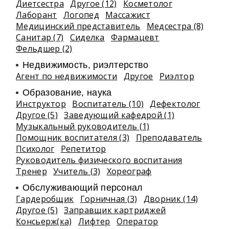
Диетсестра
Другое (12)
Косметолог
Лаборант
Логопед
Массажист
Медицинский представитель
Медсестра (8)
Санитар (7)
Сиделка
Фармацевт
Фельдшер (2)
Недвижимость, риэлтeрство
Агент по недвижимости
Другое
Риэлтор
Образование, наука
Инструктор
Воспитатель (10)
Дефектолог
Другое (5)
Заведующий кафедрой (1)
Музыкальный руководитель (1)
Помощник воспитателя (3)
Преподаватель
Психолог
Репетитор
Руководитель физического воспитания
Тренер
Учитель (3)
Хореограф
Обслуживающий персонал
Гардеробщик
Горничная (3)
Дворник (14)
Другое (5)
Заправщик картриджей
Консьерж(ка)
Лифтер
Оператор