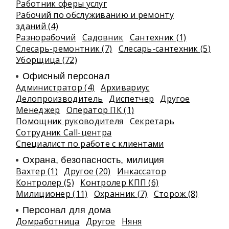
Работник сферы услуг
Рабочий по обслуживанию и ремонту
зданий (4)
Разнорабочий
Садовник
Сантехник (1)
Слесарь-ремонтник (7)
Слесарь-сантехник (5)
Уборщица (72)
Офисный персонал
Администратор (4)
Архивариус
Делопроизводитель
Диспетчер
Другое
Менеджер
Оператор ПК (1)
Помощник руководителя
Секретарь
Сотрудник Call-центра
Специалист по работе с клиентами
Охрана, безопасность, милиция
Вахтер (1)
Другое (20)
Инкассатор
Контролер (5)
Контролер КПП (6)
Милиционер (11)
Охранник (7)
Сторож (8)
Персонал для дома
Домработница
Другое
Няня