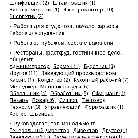
Шлифовщик (2)
Штамповщик (1)
Электромеханик (1)
Электромонтер (10)
Энергетик (2)
Работа для студентов, начало карьеры
Работа для студентов
Работа за рубежом: свежие вакансии
Рестораны, фастфуд, гостиничное дело,
общепит
Администратор
Бармен (1)
Буфетчик (3)
Другое (11)
Заведующий производством
Кассир (1)
Кондитер (2)
Кухонный рабочий (7)
Менеджер
Мойщик посуды (6)
Обвальщик (4)
Обработчик (5)
Официант (1)
Пекарь
Повар (6)
Сушист
Тестовод
Технолог (3)
Управляющий
Формовщик (1)
Хостес
Швейцар
Руководство, топ-менеджмент
Генеральный директор
Директор
Другое (1)
Заведующий (1)
Заместитель директора (1)