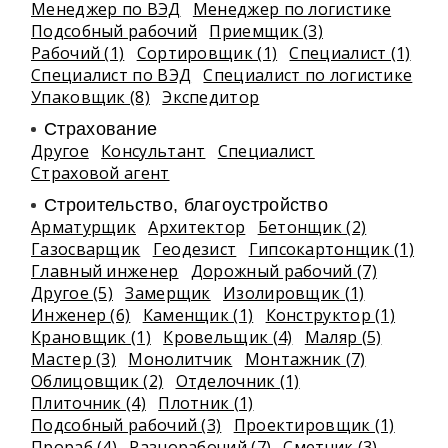
Менеджер по ВЭД
Менеджер по логистике
Подсобный рабочий
Приемщик (3)
Рабочий (1)
Сортировщик (1)
Специалист (1)
Специалист по ВЭД
Специалист по логистике
Упаковщик (8)
Экспедитор
Страхование
Другое
Консультант
Специалист
Страховой агент
Строительство, благоустройство
Арматурщик
Архитектор
Бетонщик (2)
Газосварщик
Геодезист
Гипсокартонщик (1)
Главный инженер
Дорожный рабочий (7)
Другое (5)
Замерщик
Изолировщик (1)
Инженер (6)
Каменщик (1)
Конструктор (1)
Крановщик (1)
Кровельщик (4)
Маляр (5)
Мастер (3)
Монолитчик
Монтажник (7)
Облицовщик (2)
Отделочник (1)
Плиточник (4)
Плотник (1)
Подсобный рабочий (3)
Проектировщик (1)
Прораб (4)
Разнорабочий (7)
Сметчик (3)