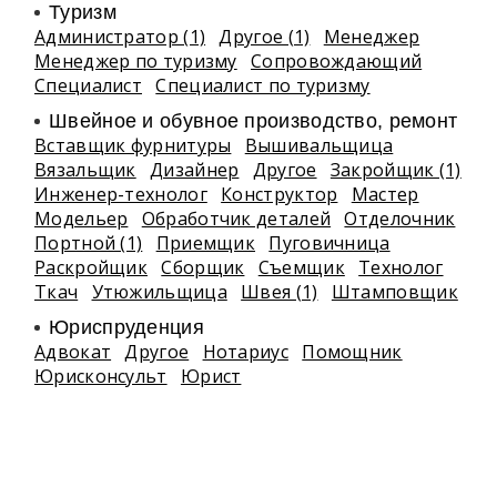
Туризм
Администратор (1)
Другое (1)
Менеджер
Менеджер по туризму
Сопровождающий
Специалист
Специалист по туризму
Швейное и обувное производство, ремонт
Вставщик фурнитуры
Вышивальщица
Вязальщик
Дизайнер
Другое
Закройщик (1)
Инженер-технолог
Конструктор
Мастер
Модельер
Обработчик деталей
Отделочник
Портной (1)
Приемщик
Пуговичница
Раскройщик
Сборщик
Съемщик
Технолог
Ткач
Утюжильщица
Швея (1)
Штамповщик
Юриспруденция
Адвокат
Другое
Нотариус
Помощник
Юрисконсульт
Юрист