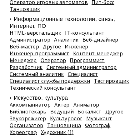
Оператор игровых автоматов
Пит-босс
Танцовщик
Информационные технологии, связь,
Интернет, ПО
HTML-верстальщик
IT-консультант
Администратор
Аналитик
Веб-дизайнер
Веб-мастер
Другое
Инженер
Инженер-программист
Контент-менеджер
Менеджер
Оператор
Программист
Разработчик
Системный администратор
Системный аналитик
Специалист
Специалист службы поддержки
Тестировщик
Технический консультант
Искусство, культура
Аккомпаниатор
Актер
Аниматор
Библиотекарь
Ведущий
Вокалист
Другое
Звукорежисер
Культуролог
Музыкант
Организатор
Танцовщица
Фотограф
Хореограф
Художник (1)