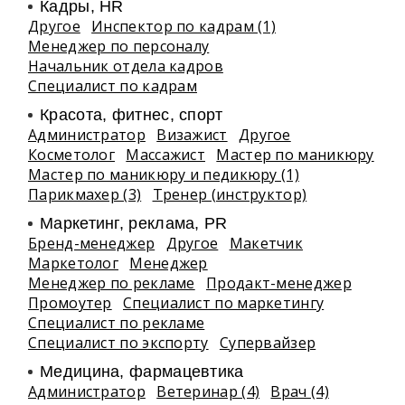
Кадры, HR
Другое
Инспектор по кадрам (1)
Менеджер по персоналу
Начальник отдела кадров
Специалист по кадрам
Красота, фитнес, спорт
Администратор
Визажист
Другое
Косметолог
Массажист
Мастер по маникюру
Мастер по маникюру и педикюру (1)
Парикмахер (3)
Тренер (инструктор)
Маркетинг, реклама, PR
Бренд-менеджер
Другое
Макетчик
Маркетолог
Менеджер
Менеджер по рекламе
Продакт-менеджер
Промоутер
Специалист по маркетингу
Специалист по рекламе
Специалист по экспорту
Супервайзер
Медицина, фармацевтика
Администратор
Ветеринар (4)
Врач (4)