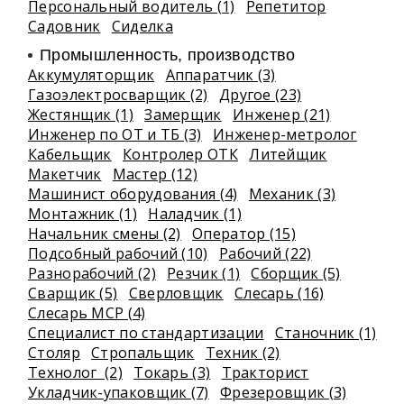
Персональный водитель (1)
Репетитор
Садовник
Сиделка
Промышленность, производство
Аккумуляторщик
Аппаратчик (3)
Газоэлектросварщик (2)
Другое (23)
Жестянщик (1)
Замерщик
Инженер (21)
Инженер по ОТ и ТБ (3)
Инженер-метролог
Кабельщик
Контролер ОТК
Литейщик
Макетчик
Мастер (12)
Машинист оборудования (4)
Механик (3)
Монтажник (1)
Наладчик (1)
Начальник смены (2)
Оператор (15)
Подсобный рабочий (10)
Рабочий (22)
Разнорабочий (2)
Резчик (1)
Сборщик (5)
Сварщик (5)
Сверловщик
Слесарь (16)
Слесарь МСР (4)
Специалист по стандартизации
Станочник (1)
Столяр
Стропальщик
Техник (2)
Технолог (2)
Токарь (3)
Тракторист
Укладчик-упаковщик (7)
Фрезеровщик (3)