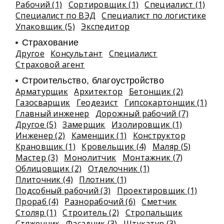
Рабочий (1)
Сортировщик (1)
Специалист (1)
Специалист по ВЭД
Специалист по логистике
Упаковщик (5)
Экспедитор
Страхование
Другое
Консультант
Специалист
Страховой агент
Строительство, благоустройство
Арматурщик
Архитектор
Бетонщик (2)
Газосварщик
Геодезист
Гипсокартонщик (1)
Главный инженер
Дорожный рабочий (7)
Другое (5)
Замерщик
Изолировщик (1)
Инженер (2)
Каменщик (1)
Конструктор
Крановщик (1)
Кровельщик (4)
Маляр (5)
Мастер (3)
Монолитчик
Монтажник (7)
Облицовщик (2)
Отделочник (1)
Плиточник (4)
Плотник (1)
Подсобный рабочий (3)
Проектировщик (1)
Прораб (4)
Разнорабочий (6)
Сметчик
Столяр (1)
Строитель (2)
Стропальщик
Стяжечник
Фасадчик (3)
Штукатур (3)