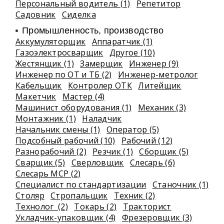
Персональный водитель (1)
Репетитор
Садовник
Сиделка
Промышленность, производство
Аккумуляторщик
Аппаратчик (1)
Газоэлектросварщик
Другое (10)
Жестянщик (1)
Замерщик
Инженер (9)
Инженер по ОТ и ТБ (2)
Инженер-метролог
Кабельщик
Контролер ОТК
Литейщик
Макетчик
Мастер (4)
Машинист оборудования (1)
Механик (3)
Монтажник (1)
Наладчик
Начальник смены (1)
Оператор (5)
Подсобный рабочий (10)
Рабочий (12)
Разнорабочий (2)
Резчик (1)
Сборщик (5)
Сварщик (5)
Сверловщик
Слесарь (6)
Слесарь МСР (2)
Специалист по стандартизации
Станочник (1)
Столяр
Стропальщик
Техник (2)
Технолог (2)
Токарь (2)
Тракторист
Укладчик-упаковщик (4)
Фрезеровщик (3)