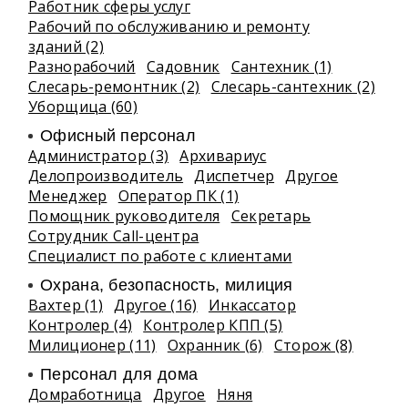
Работник сферы услуг
Рабочий по обслуживанию и ремонту
зданий (2)
Разнорабочий
Садовник
Сантехник (1)
Слесарь-ремонтник (2)
Слесарь-сантехник (2)
Уборщица (60)
Офисный персонал
Администратор (3)
Архивариус
Делопроизводитель
Диспетчер
Другое
Менеджер
Оператор ПК (1)
Помощник руководителя
Секретарь
Сотрудник Call-центра
Специалист по работе с клиентами
Охрана, безопасность, милиция
Вахтер (1)
Другое (16)
Инкассатор
Контролер (4)
Контролер КПП (5)
Милиционер (11)
Охранник (6)
Сторож (8)
Персонал для дома
Домработница
Другое
Няня