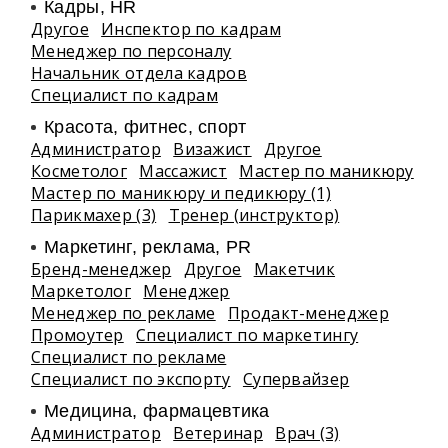
Кадры, HR
Другое
Инспектор по кадрам
Менеджер по персоналу
Начальник отдела кадров
Специалист по кадрам
Красота, фитнес, спорт
Администратор
Визажист
Другое
Косметолог
Массажист
Мастер по маникюру
Мастер по маникюру и педикюру (1)
Парикмахер (3)
Тренер (инструктор)
Маркетинг, реклама, PR
Бренд-менеджер
Другое
Макетчик
Маркетолог
Менеджер
Менеджер по рекламе
Продакт-менеджер
Промоутер
Специалист по маркетингу
Специалист по рекламе
Специалист по экспорту
Супервайзер
Медицина, фармацевтика
Администратор
Ветеринар
Врач (3)