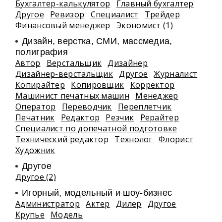
Бухгалтер-калькулятор
Главный бухгалтер
Другое
Ревизор
Специалист
Трейдер
Финансовый менеджер
Экономист (1)
Дизайн, верстка, СМИ, массмедиа,
полиграфия
Автор
Верстальщик
Дизайнер
Дизайнер-верстальщик
Другое
Журналист
Копирайтер
Копировщик
Корректор
Машинист печатных машин
Менеджер
Оператор
Переводчик
Переплетчик
Печатник
Редактор
Резчик
Рерайтер
Специалист по допечатной подготовке
Технический редактор
Технолог
Флорист
Художник
Другое
Другое (2)
Игорный, модельный и шоу-бизнес
Администратор
Актер
Дилер
Другое
Крупье
Модель