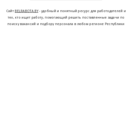
Сайт
BELRABOTA.BY
- удобный и понятный ресурс для работодателей и
тех, кто ищет работу, помогающий решить поставленные задачи по
поиску вакансий и подбору персонала в любом регионе Республики
Беларусь. Мы предоставляем возможность найти работу в Минске по
всей Беларуси, т.е. получить актуальную информацию по вакантным
рабочим местам и резюме, а также размещаем объявления о
проведении семинаров, тренингов, курсов по освоению новых
специальностей и повышению квалификации сотрудников. Свежие
вакансии для женщин и мужчин на сегодня от ведущих предприятий и
резюме от потенциальных сотрудников,
работа в Минске
,
Витебске
,
Гомеле
,
Гродно
,
Могилеве
,
Бресте
и других регионах Беларуси,
квалифицированная и оперативная поддержка - это все
BELRABOTA.by
Наш
© 2001—2026
Belmeta.com
партнер
Belrabota.by
Пользовательское