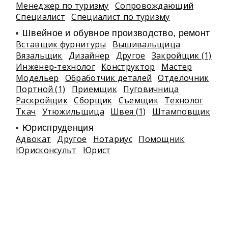
Менеджер по туризму
Сопровождающий
Специалист
Специалист по туризму
Швейное и обувное производство, ремонт
Вставщик фурнитуры
Вышивальщица
Вязальщик
Дизайнер
Другое
Закройщик (1)
Инженер-технолог
Конструктор
Мастер
Модельер
Обработчик деталей
Отделочник
Портной (1)
Приемщик
Пуговичница
Раскройщик
Сборщик
Съемщик
Технолог
Ткач
Утюжильщица
Швея (1)
Штамповщик
Юриспруденция
Адвокат
Другое
Нотариус
Помощник
Юрисконсульт
Юрист