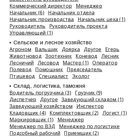
Коммерческий директор
Менеджер
Начальник (6)
Начальник отдела
Начальник производства
Начальник цеха (1)
Руководитель
Руководитель проекта
Управляющий (1)
Сельское и лесное хозяйство
Агроном
Вальщик
Доярка
Другое
Егерь
Животновод
Зоотехник
Коневод
Лесник
Лесничий
Лесовод
Мастер (1)
Оператор
Полевод
Помощник
Председатель
Птицевод
Специалист
Эколог
Склад, логистика, таможня
Водитель погрузчика (3)
Грузчик (9)
Диспетчер
Другое
Заведующий складом (1)
Заведующий хозяйством
Инспектор
Кладовщик (4)
Комплектовщик (2)
Логист (1)
Маркировщик (1)
Менеджер
Менеджер по ВЭД
Менеджер по логистике
Подсобный рабочий
Приемщик (2)