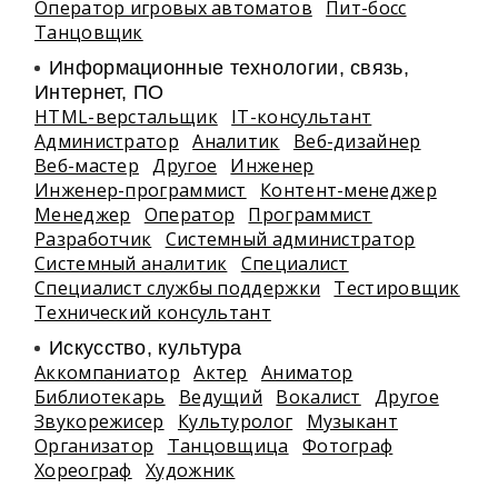
Оператор игровых автоматов
Пит-босс
Танцовщик
Информационные технологии, связь,
Интернет, ПО
HTML-верстальщик
IT-консультант
Администратор
Аналитик
Веб-дизайнер
Веб-мастер
Другое
Инженер
Инженер-программист
Контент-менеджер
Менеджер
Оператор
Программист
Разработчик
Системный администратор
Системный аналитик
Специалист
Специалист службы поддержки
Тестировщик
Технический консультант
Искусство, культура
Аккомпаниатор
Актер
Аниматор
Библиотекарь
Ведущий
Вокалист
Другое
Звукорежисер
Культуролог
Музыкант
Организатор
Танцовщица
Фотограф
Хореограф
Художник