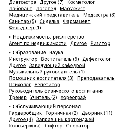
Диетсестра
Другое (7)
Косметолог
Лаборант
Логопед
Массажист
Медицинский представитель
Медсестра (8)
Санитар (5)
Сиделка
Фармацевт
Фельдшер (1)
Недвижимость, риэлтeрство
Агент по недвижимости
Другое
Риэлтор
Образование, наука
Инструктор
Воспитатель (6)
Дефектолог
Другое
Заведующий кафедрой
Музыкальный руководитель (1)
Помощник воспитателя (3)
Преподаватель
Психолог
Репетитор
Руководитель физического воспитания
Тренер
Учитель (2)
Хореограф
Обслуживающий персонал
Гардеробщик
Горничная (2)
Дворник (11)
Другое (4)
Заправщик картриджей
Консьерж(ка)
Лифтер
Оператор