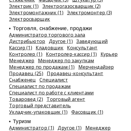
Электрик (1)
Электрогазосварщик (2)
Электромонтажник (1)
Электромонтер (3)
Электросварщик
Торговля, снабжение, продажи
Администратор торгового зала
Дистрибьютор
Другое (1)
Заведующий
Кассир (1)
Кладовщик
Консультант
Контролер (1)
Контролер-кассир (1)
Курьер
Менеджер
Менеджер по закупкам
Менеджер по продажам (1)
Мерчендайзер
Продавец (25)
Продавец-консультант
Снабженец
Специалист
Специалист по продажам
Специалист по работе с клиентами
Товаровед (2)
Торговый агент
Торговый представитель
Укладчик-упаковщик (1)
Фасовщик (1)
Туризм
Администратор (1)
Другое (1)
Менеджер