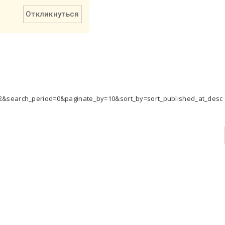
Откликнуться
&search_period=0&paginate_by=10&sort_by=sort_published_at_desc