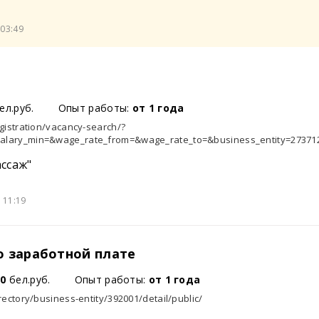
03:49
ел.руб.
Опыт работы:
от 1 года
egistration/vacancy-search/?
alary_min=&wage_rate_from=&wage_rate_to=&business_entity=273712
ссаж"
 11:19
о заработной плате
50
бел.руб.
Опыт работы:
от 1 года
rectory/business-entity/392001/detail/public/