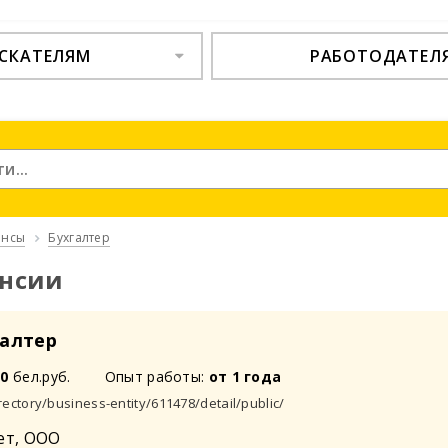
СКАТЕЛЯМ
РАБОТОДАТЕЛ
ансы
Бухгалтер
ансии
галтер
00
бел.руб.
Опыт работы:
от 1 года
rectory/business-entity/611478/detail/public/
т, ООО