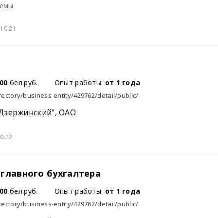
темы
10:21
00
бел.руб.
Опыт работы:
от 1 года
rectory/business-entity/429762/detail/public/
Дзержинский", ОАО
0:22
главного бухгалтера
00
бел.руб.
Опыт работы:
от 1 года
rectory/business-entity/429762/detail/public/