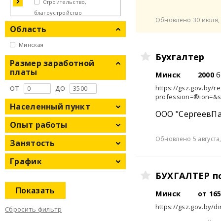
Строительство,
благоустройство
Обновлено 30 июля, 
Область
Минская
Бухгалтер
Размер заработной
платы
Минск
2000
б
от
до
https://gsz.gov.by/r
profession=®ion=&s
Населенный пункт
ООО "СергеевПа
Опыт работы
Обновлено 5 августа,
Занятость
График
БУХГАЛТЕР п
Показать
Минск
от 16
https://gsz.gov.by/di
Сбросить фильтр