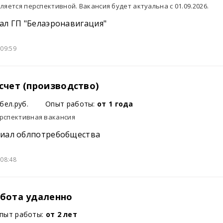
ляется перспективной. Вакансия будет актуальна с 01.09.2026.
ал ГП "Белаэронавигация"
09:59
 счет (производство)
бел.руб.
Опыт работы:
от 1 года
рспективная вакансия
лиал облпотребобщества
08:48
абота удаленно
пыт работы:
от 2 лет