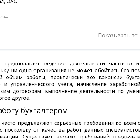
ал, ОАО
2:44
Показывать по:
м предполагает ведение деятельности частного и
льку ни одна организация не может обойтись без по
 объем работы, практически все вакансии бухга
о и управленческого учёта, начисление заработно
ским договорам, выполнение деятельности по уме
огое другое.
аботу бухгалтером
 часто предъявляют серьёзные требования ко всем 
е, поскольку от качества работ данных специалисто
низации. Существует немало требований предъявл