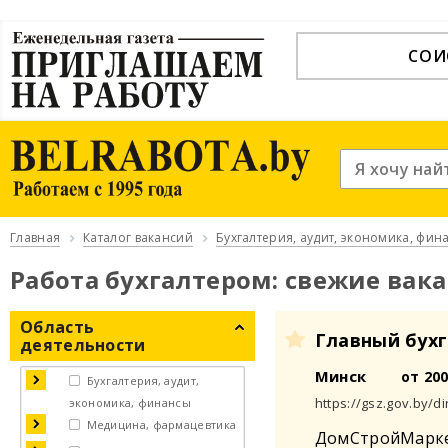
СОИ
Главная
Каталог вакансий
Бухгалтерия, аудит, экономика, фин
Работа бухгалтером: свежие вак
Область
Главный бух
деятельности
Минск
от 20
Бухгалтерия, аудит,
https://gsz.gov.by/di
экономика, финансы
Медицина, фармацевтика
ДомСтройМарке