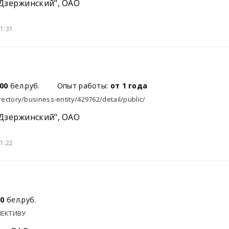
Дзержинский", ОАО
1:31
00
бел.руб.
Опыт работы:
от 1 года
rectory/business-entity/429762/detail/public/
Дзержинский", ОАО
1:22
00
бел.руб.
ПЕКТИВУ