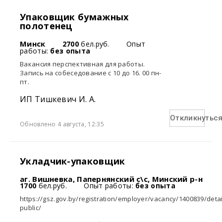
Упаковщик бумажных
полотенец
Минск
2700
бел.руб.
Опыт
работы:
без опыта
Вакансия перспективная для работы.
Запись на собеседование с 10 до 16. 00 пн-
пт.
ИП Тишкевич И. А.
Откликнутьс
Обновлено 4 августа, 12:35
Укладчик-упаковщик
аг. Вишневка, Папернянский с\с, Минский р-н
1700
бел.руб.
Опыт работы:
без опыта
https://gsz.gov.by/registration/employer/vacancy/1400839/detai
public/