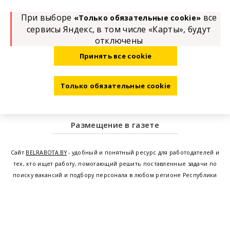
При выборе
все
«Только обязательные cookie»
сервисы Яндекс, в том числе «Карты», будут
отключены
Принять все cookie
Только обязательные cookie
Размещение в газете
Сайт
BELRABOTA.BY
- удобный и понятный ресурс для работодателей и
тех, кто ищет работу, помогающий решить поставленные задачи по
поиску вакансий и подбору персонала в любом регионе Республики
Беларусь. Мы предоставляем возможность найти работу в Минске по
всей Беларуси, т.е. получить актуальную информацию по вакантным
рабочим местам и резюме, а также размещаем объявления о
проведении семинаров, тренингов, курсов по освоению новых