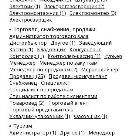
Электрик (1)
Электрогазосварщик (2)
Электромонтажник (1)
Электромонтер (3)
Электросварщик
Торговля, снабжение, продажи
Администратор торгового зала
Дистрибьютор
Другое (1)
Заведующий
Кассир (1)
Кладовщик
Консультант
Контролер (1)
Контролер-кассир (1)
Курьер
Менеджер
Менеджер по закупкам
Менеджер по продажам (2)
Мерчендайзер
Продавец (25)
Продавец-консультант
Снабженец
Специалист
Специалист по продажам
Специалист по работе с клиентами
Товаровед (2)
Торговый агент
Торговый представитель
Укладчик-упаковщик (1)
Фасовщик (1)
Туризм
Администратор (1)
Другое (1)
Менеджер