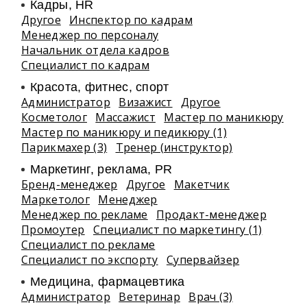
Кадры, HR
Другое
Инспектор по кадрам
Менеджер по персоналу
Начальник отдела кадров
Специалист по кадрам
Красота, фитнес, спорт
Администратор
Визажист
Другое
Косметолог
Массажист
Мастер по маникюру
Мастер по маникюру и педикюру (1)
Парикмахер (3)
Тренер (инструктор)
Маркетинг, реклама, PR
Бренд-менеджер
Другое
Макетчик
Маркетолог
Менеджер
Менеджер по рекламе
Продакт-менеджер
Промоутер
Специалист по маркетингу (1)
Специалист по рекламе
Специалист по экспорту
Супервайзер
Медицина, фармацевтика
Администратор
Ветеринар
Врач (3)