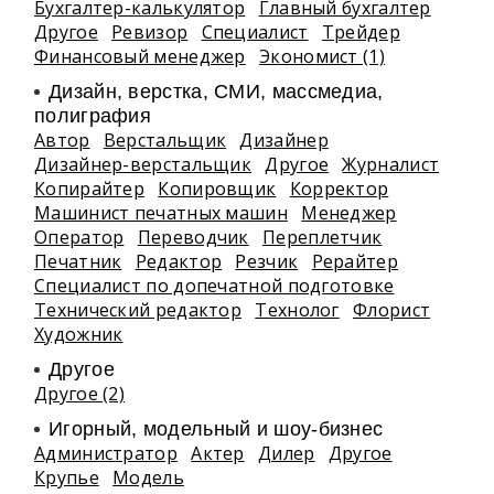
Бухгалтер-калькулятор
Главный бухгалтер
Другое
Ревизор
Специалист
Трейдер
Финансовый менеджер
Экономист (1)
Дизайн, верстка, СМИ, массмедиа,
полиграфия
Автор
Верстальщик
Дизайнер
Дизайнер-верстальщик
Другое
Журналист
Копирайтер
Копировщик
Корректор
Машинист печатных машин
Менеджер
Оператор
Переводчик
Переплетчик
Печатник
Редактор
Резчик
Рерайтер
Специалист по допечатной подготовке
Технический редактор
Технолог
Флорист
Художник
Другое
Другое (2)
Игорный, модельный и шоу-бизнес
Администратор
Актер
Дилер
Другое
Крупье
Модель