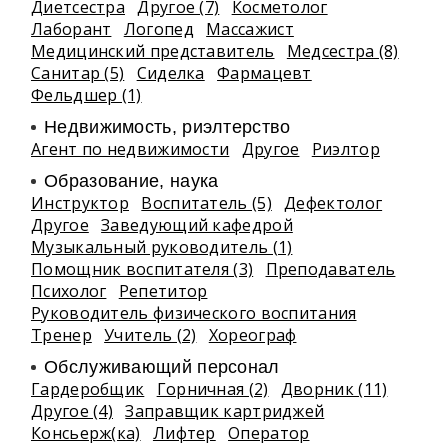
Диетсестра
Другое (7)
Косметолог
Лаборант
Логопед
Массажист
Медицинский представитель
Медсестра (8)
Санитар (5)
Сиделка
Фармацевт
Фельдшер (1)
Недвижимость, риэлтeрство
Агент по недвижимости
Другое
Риэлтор
Образование, наука
Инструктор
Воспитатель (5)
Дефектолог
Другое
Заведующий кафедрой
Музыкальный руководитель (1)
Помощник воспитателя (3)
Преподаватель
Психолог
Репетитор
Руководитель физического воспитания
Тренер
Учитель (2)
Хореограф
Обслуживающий персонал
Гардеробщик
Горничная (2)
Дворник (11)
Другое (4)
Заправщик картриджей
Консьерж(ка)
Лифтер
Оператор