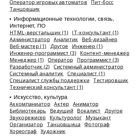
Оператор игровых автоматов
Пит-босс
Танцовщик
Информационные технологии, связь,
Интернет, ПО
HTML-верстальщик (1)
IT-консультант (1)
Администратор
Аналитик
Веб-дизайнер
Веб-мастер (1)
Другое
Инженер (1)
Инженер-программист (3)
Контент-менеджер
Менеджер (1)
Оператор
Программист (3)
Разработчик (2)
Системный администратор
Системный аналитик
Специалист (1)
Специалист службы поддержки
Тестировщик
Технический консультант (1)
Искусство, культура
Аккомпаниатор
Актер
Аниматор
Библиотекарь
Ведущий
Вокалист
Другое
Звукорежисер
Культуролог
Музыкант
Организатор
Танцовщица
Фотограф
Хореограф
Художник