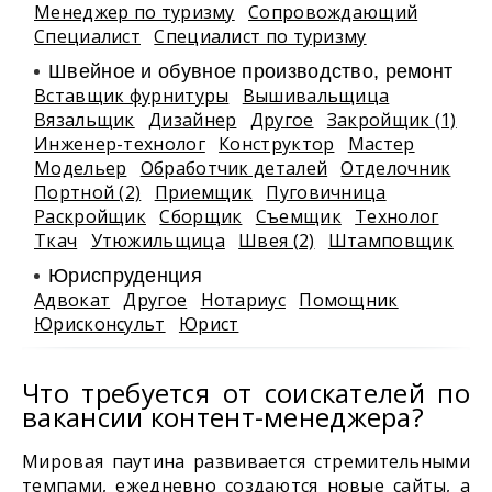
Менеджер по туризму
Сопровождающий
Специалист
Специалист по туризму
Швейное и обувное производство, ремонт
Вставщик фурнитуры
Вышивальщица
Вязальщик
Дизайнер
Другое
Закройщик (1)
Инженер-технолог
Конструктор
Мастер
Модельер
Обработчик деталей
Отделочник
Портной (2)
Приемщик
Пуговичница
Раскройщик
Сборщик
Съемщик
Технолог
Ткач
Утюжильщица
Швея (2)
Штамповщик
Юриспруденция
Адвокат
Другое
Нотариус
Помощник
Юрисконсульт
Юрист
Что требуется от соискателей по
вакансии контент-менеджера?
Мировая паутина развивается стремительными
темпами, ежедневно создаются новые сайты, а