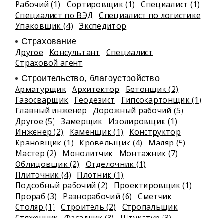
Рабочий (1)
Сортировщик (1)
Специалист (1)
Специалист по ВЭД
Специалист по логистике
Упаковщик (4)
Экспедитор
Страхование
Другое
Консультант
Специалист
Страховой агент
Строительство, благоустройство
Арматурщик
Архитектор
Бетонщик (2)
Газосварщик
Геодезист
Гипсокартонщик (1)
Главный инженер
Дорожный рабочий (5)
Другое (5)
Замерщик
Изолировщик (1)
Инженер (2)
Каменщик (1)
Конструктор
Крановщик (1)
Кровельщик (4)
Маляр (5)
Мастер (2)
Монолитчик
Монтажник (7)
Облицовщик (2)
Отделочник (1)
Плиточник (4)
Плотник (1)
Подсобный рабочий (2)
Проектировщик (1)
Прораб (3)
Разнорабочий (6)
Сметчик
Столяр (1)
Строитель (2)
Стропальщик
Стяжечник
Фасадчик (3)
Штукатур (3)