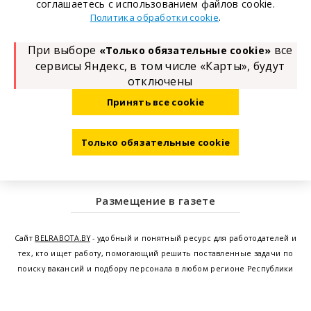
соглашаетесь с использованием файлов cookie.
.
Политика обработки cookie
При выборе
все
«Только обязательные cookie»
сервисы Яндекс, в том числе «Карты», будут
отключены
Принять все cookie
Только обязательные cookie
Размещение в газете
Сайт
BELRABOTA.BY
- удобный и понятный ресурс для работодателей и
тех, кто ищет работу, помогающий решить поставленные задачи по
поиску вакансий и подбору персонала в любом регионе Республики
Беларусь. Мы предоставляем возможность найти работу в Минске по
всей Беларуси, т.е. получить актуальную информацию по вакантным