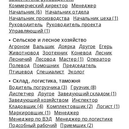
Коммерческий директор
Менеджер
Начальник (6)
Начальник отдела
Начальник производства
Начальник цеха (1)
Руководитель
Руководитель проекта
Управляющий (1)
Сельское и лесное хозяйство
Агроном
Вальщик
Доярка
Другое
Егерь
Животновод
Зоотехник
Коневод
Лесник
Лесничий
Лесовод
Мастер (1)
Оператор
Полевод
Помощник
Председатель
Птицевод
Специалист
Эколог
Склад, логистика, таможня
Водитель погрузчика (3)
Грузчик (8)
Диспетчер
Другое
Заведующий складом (1)
Заведующий хозяйством
Инспектор
Кладовщик (4)
Комплектовщик (2)
Логист (1)
Маркировщик (1)
Менеджер
Менеджер по ВЭД
Менеджер по логистике
Подсобный рабочий
Приемщик (2)