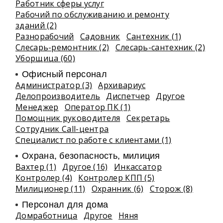
Работник сферы услуг
Рабочий по обслуживанию и ремонту
зданий (2)
Разнорабочий
Садовник
Сантехник (1)
Слесарь-ремонтник (2)
Слесарь-сантехник (2)
Уборщица (60)
Офисный персонал
Администратор (3)
Архивариус
Делопроизводитель
Диспетчер
Другое
Менеджер
Оператор ПК (1)
Помощник руководителя
Секретарь
Сотрудник Call-центра
Специалист по работе с клиентами (1)
Охрана, безопасность, милиция
Вахтер (1)
Другое (16)
Инкассатор
Контролер (4)
Контролер КПП (5)
Милиционер (11)
Охранник (6)
Сторож (8)
Персонал для дома
Домработница
Другое
Няня