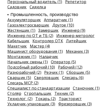
Персональный водитель (1)
Репетитор
Садовник
Сиделка
Промышленность, производство
Аккумуляторщик
Аппаратчик (1)
Газоэлектросварщик
Другое (10)
Жестянщик (1)
Замерщик
Инженер (9)
Инженер по ОТ и ТБ (2)
Инженер-метролог
Кабельщик
Контролер ОТК
Литейщик
Макетчик
Мастер (4)
Машинист оборудования (1)
Механик (3)
Монтажник (1)
Наладчик
Начальник смены (1)
Оператор (5)
Подсобный рабочий (10)
Рабочий (12)
Разнорабочий (2)
Резчик (1)
Сборщик (5)
Сварщик (5)
Сверловщик
Слесарь (6)
Слесарь МСР (2)
Специалист по стандартизации
Станочник (1)
Столяр
Стропальщик
Техник (2)
Технолог (2)
Токарь (2)
Тракторист
Укладчик-упаковщик (3)
Фрезеровщик (3)