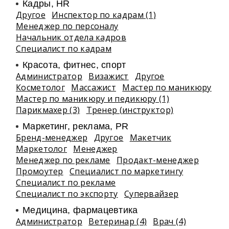
Кадры, HR
Другое
Инспектор по кадрам (1)
Менеджер по персоналу
Начальник отдела кадров
Специалист по кадрам
Красота, фитнес, спорт
Администратор
Визажист
Другое
Косметолог
Массажист
Мастер по маникюру
Мастер по маникюру и педикюру (1)
Парикмахер (3)
Тренер (инструктор)
Маркетинг, реклама, PR
Бренд-менеджер
Другое
Макетчик
Маркетолог
Менеджер
Менеджер по рекламе
Продакт-менеджер
Промоутер
Специалист по маркетингу
Специалист по рекламе
Специалист по экспорту
Супервайзер
Медицина, фармацевтика
Администратор
Ветеринар (4)
Врач (4)