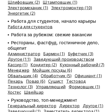
Шлифовщик (2)
Штамповщик (1)
Электромеханик (1)
Электромонтер (10)
Энергетик (2)
Работа для студентов, начало карьеры
Работа для студентов
Работа за рубежом: свежие вакансии
Рестораны, фастфуд, гостиничное дело,
общепит
Администратор
Бармен (1)
Буфетчик (3)
Другое (11)
Заведующий производством
Кассир (1)
Кондитер (2)
Кухонный рабочий (7)
Менеджер
Мойщик посуды (6)
Обвальщик (4)
Обработчик (5)
Официант (1)
Пекарь
Повар (6)
Сушист
Тестовод
Технолог (3)
Управляющий
Формовщик (1)
Хостес
Швейцар
Руководство, топ-менеджмент
Генеральный директор
Директор
Другое (1)
Заведующий (1)
Заместитель директора (1)