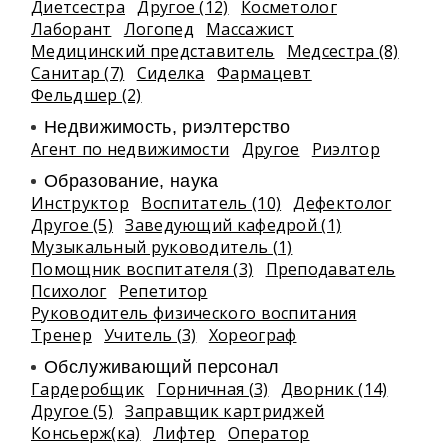
Диетсестра
Другое (12)
Косметолог
Лаборант
Логопед
Массажист
Медицинский представитель
Медсестра (8)
Санитар (7)
Сиделка
Фармацевт
Фельдшер (2)
Недвижимость, риэлтeрство
Агент по недвижимости
Другое
Риэлтор
Образование, наука
Инструктор
Воспитатель (10)
Дефектолог
Другое (5)
Заведующий кафедрой (1)
Музыкальный руководитель (1)
Помощник воспитателя (3)
Преподаватель
Психолог
Репетитор
Руководитель физического воспитания
Тренер
Учитель (3)
Хореограф
Обслуживающий персонал
Гардеробщик
Горничная (3)
Дворник (14)
Другое (5)
Заправщик картриджей
Консьерж(ка)
Лифтер
Оператор