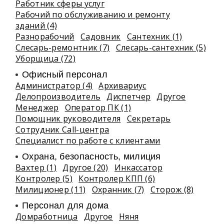
Работник сферы услуг
Рабочий по обслуживанию и ремонту
зданий (4)
Разнорабочий
Садовник
Сантехник (1)
Слесарь-ремонтник (7)
Слесарь-сантехник (5)
Уборщица (72)
Офисный персонал
Администратор (4)
Архивариус
Делопроизводитель
Диспетчер
Другое
Менеджер
Оператор ПК (1)
Помощник руководителя
Секретарь
Сотрудник Call-центра
Специалист по работе с клиентами
Охрана, безопасность, милиция
Вахтер (1)
Другое (20)
Инкассатор
Контролер (5)
Контролер КПП (6)
Милиционер (11)
Охранник (7)
Сторож (8)
Персонал для дома
Домработница
Другое
Няня