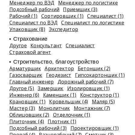
Менеджер по ВЭД
Менеджер по логистике
Подсобный рабочий
Приемщик (3)
Рабочий (1)
Сортировщик (1)
Специалист (1)
Специалист по ВЭД
Специалист по логистике
Упаковщик (8)
Экспедитор
Страхование
Другое
Консультант
Специалист
Страховой агент
Строительство, благоустройство
Арматурщик
Архитектор
Бетонщик (2)
Газосварщик
Геодезист
Гипсокартонщик (1)
Главный инженер
Дорожный рабочий (7)
Другое (5)
Замерщик
Изолировщик (1)
Инженер (6)
Каменщик (1)
Конструктор (1)
Крановщик (1)
Кровельщик (4)
Маляр (5)
Мастер (3)
Монолитчик
Монтажник (7)
Облицовщик (2)
Отделочник (1)
Плиточник (4)
Плотник (1)
Подсобный рабочий (3)
Проектировщик (1)
Прораб (4)
Разнорабочий (7)
Сметчик (3)