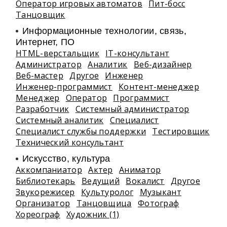
Оператор игровых автоматов
Пит-босс
Танцовщик
Информационные технологии, связь,
Интернет, ПО
HTML-верстальщик
IT-консультант
Администратор
Аналитик
Веб-дизайнер
Веб-мастер
Другое
Инженер
Инженер-программист
Контент-менеджер
Менеджер
Оператор
Программист
Разработчик
Системный администратор
Системный аналитик
Специалист
Специалист службы поддержки
Тестировщик
Технический консультант
Искусство, культура
Аккомпаниатор
Актер
Аниматор
Библиотекарь
Ведущий
Вокалист
Другое
Звукорежисер
Культуролог
Музыкант
Организатор
Танцовщица
Фотограф
Хореограф
Художник (1)