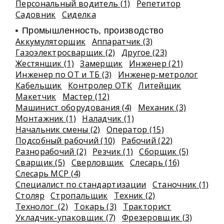
Персональный водитель (1)
Репетитор
Садовник
Сиделка
Промышленность, производство
Аккумуляторщик
Аппаратчик (3)
Газоэлектросварщик (2)
Другое (23)
Жестянщик (1)
Замерщик
Инженер (21)
Инженер по ОТ и ТБ (3)
Инженер-метролог
Кабельщик
Контролер ОТК
Литейщик
Макетчик
Мастер (12)
Машинист оборудования (4)
Механик (3)
Монтажник (1)
Наладчик (1)
Начальник смены (2)
Оператор (15)
Подсобный рабочий (10)
Рабочий (22)
Разнорабочий (2)
Резчик (1)
Сборщик (5)
Сварщик (5)
Сверловщик
Слесарь (16)
Слесарь МСР (4)
Специалист по стандартизации
Станочник (1)
Столяр
Стропальщик
Техник (2)
Технолог (2)
Токарь (3)
Тракторист
Укладчик-упаковщик (7)
Фрезеровщик (3)