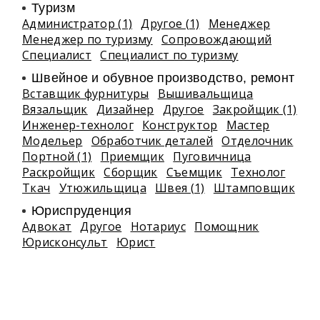
Туризм
Администратор (1)
Другое (1)
Менеджер
Менеджер по туризму
Сопровождающий
Специалист
Специалист по туризму
Швейное и обувное производство, ремонт
Вставщик фурнитуры
Вышивальщица
Вязальщик
Дизайнер
Другое
Закройщик (1)
Инженер-технолог
Конструктор
Мастер
Модельер
Обработчик деталей
Отделочник
Портной (1)
Приемщик
Пуговичница
Раскройщик
Сборщик
Съемщик
Технолог
Ткач
Утюжильщица
Швея (1)
Штамповщик
Юриспруденция
Адвокат
Другое
Нотариус
Помощник
Юрисконсульт
Юрист