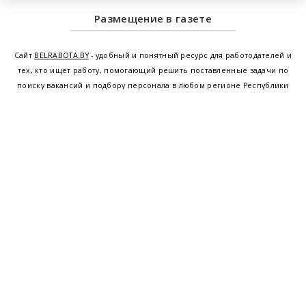
Размещение в газете
Сайт
BELRABOTA.BY
- удобный и понятный ресурс для работодателей и
тех, кто ищет работу, помогающий решить поставленные задачи по
поиску вакансий и подбору персонала в любом регионе Республики
Беларусь. Мы предоставляем возможность найти работу в Минске по
всей Беларуси, т.е. получить актуальную информацию по вакантным
рабочим местам и резюме, а также размещаем объявления о
проведении семинаров, тренингов, курсов по освоению новых
специальностей и повышению квалификации сотрудников. Свежие
вакансии для женщин и мужчин на сегодня от ведущих предприятий и
резюме от потенциальных сотрудников,
работа в Минске
,
Витебске
,
Гомеле
,
Гродно
,
Могилеве
,
Бресте
и других регионах Беларуси,
квалифицированная и оперативная поддержка - это все
BELRABOTA.by
Наш
© 2001—2026
Belmeta.com
партнер
Belrabota.by