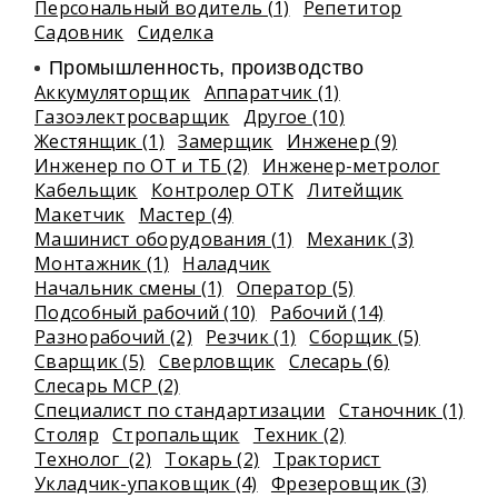
Персональный водитель (1)
Репетитор
Садовник
Сиделка
Промышленность, производство
Аккумуляторщик
Аппаратчик (1)
Газоэлектросварщик
Другое (10)
Жестянщик (1)
Замерщик
Инженер (9)
Инженер по ОТ и ТБ (2)
Инженер-метролог
Кабельщик
Контролер ОТК
Литейщик
Макетчик
Мастер (4)
Машинист оборудования (1)
Механик (3)
Монтажник (1)
Наладчик
Начальник смены (1)
Оператор (5)
Подсобный рабочий (10)
Рабочий (14)
Разнорабочий (2)
Резчик (1)
Сборщик (5)
Сварщик (5)
Сверловщик
Слесарь (6)
Слесарь МСР (2)
Специалист по стандартизации
Станочник (1)
Столяр
Стропальщик
Техник (2)
Технолог (2)
Токарь (2)
Тракторист
Укладчик-упаковщик (4)
Фрезеровщик (3)