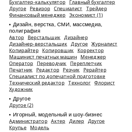
Бухгалтер-калькулятор
Главный бухгалтер
Другое
Ревизор
Специалист
Трейдер
Финансовый менеджер
Экономист (1)
Дизайн, верстка, СМИ, массмедиа,
полиграфия
Автор
Верстальщик
Дизайнер
Дизайнер-верстальщик
Другое
Журналист
Копирайтер
Копировщик
Корректор
Машинист печатных машин
Менеджер
Оператор
Переводчик
Переплетчик
Печатник
Редактор
Резчик
Рерайтер
Специалист по допечатной подготовке
Технический редактор
Технолог
Флорист
Художник
Другое
Другое (2)
Игорный, модельный и шоу-бизнес
Администратор
Актер
Дилер
Другое
Крупье
Модель