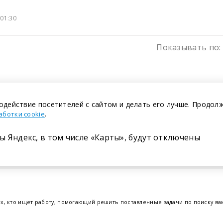
01:30
Показывать по:
одействие посетителей с сайтом и делать его лучше. Продол
.
аботки cookie
ы Яндекс, в том числе «Карты», будут отключены
Размещение в газете
ех, кто ищет работу, помогающий решить поставленные задачи по поиску в
т.е. получить актуальную информацию по вакантным рабочим местам и резю