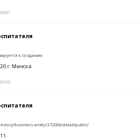
09:01
спитателя
нируется к созданию
20 г. Минска
03:35
спитателя
rectory/business-entity/372006/detail/public/
211