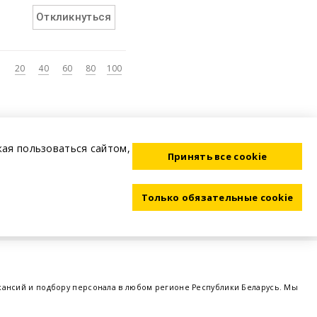
Откликнуться
20
40
60
80
100
жая пользоваться сайтом,
Принять все cookie
Только обязательные cookie
акансий и подбору персонала в любом регионе Республики Беларусь. Мы
ме, а также размещаем объявления о проведении семинаров, тренингов,