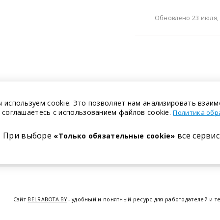
Обновлено 23 июля, 
 используем cookie. Это позволяет нам анализировать взаим
 соглашаетесь с использованием файлов cookie.
Политика обр
При выборе
все сервис
«Только обязательные cookie»
Сайт
BELRABOTA.BY
- удобный и понятный ресурс для работодателей и т
предоставляем возможность найти работу в Минске по всей Беларуси, 