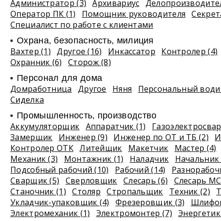
Администратор (3)
Архивариус
Делопроизводите
Оператор ПК (1)
Помощник руководителя
Секрет
Специалист по работе с клиентами
Охрана, безопасность, милиция
Вахтер (1)
Другое (16)
Инкассатор
Контролер (4)
Охранник (6)
Сторож (8)
Персонал для дома
Домработница
Другое
Няня
Персональный водит
Сиделка
Промышленность, производство
Аккумуляторщик
Аппаратчик (1)
Газоэлектросва
Замерщик
Инженер (9)
Инженер по ОТ и ТБ (2)
И
Контролер ОТК
Литейщик
Макетчик
Мастер (4)
Механик (3)
Монтажник (1)
Наладчик
Начальник 
Подсобный рабочий (10)
Рабочий (14)
Разнорабочи
Сварщик (5)
Сверловщик
Слесарь (6)
Слесарь МС
Станочник (1)
Столяр
Стропальщик
Техник (2)
Т
Укладчик-упаковщик (4)
Фрезеровщик (3)
Шлифов
Электромеханик (1)
Электромонтер (7)
Энергетик 