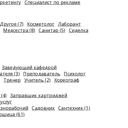
ркетингу
Специалист по рекламе
Другое (7)
Косметолог
Лаборант
Медсестра (8)
Санитар (5)
Сиделка
Заведующий кафедрой
теля (3)
Преподаватель
Психолог
Тренер
Учитель (2)
Хореограф
(4)
Заправщик картриджей
услуг
азнорабочий
Садовник
Сантехник (1)
рщица (61)