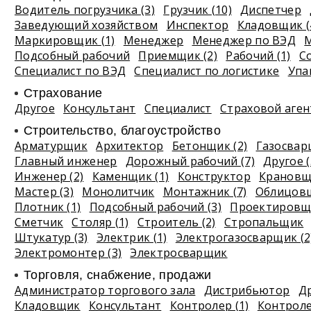
Водитель погрузчика (3)
Грузчик (10)
Диспетчер
Заведующий хозяйством
Инспектор
Кладовщик (
Маркировщик (1)
Менеджер
Менеджер по ВЭД
М
Подсобный рабочий
Приемщик (2)
Рабочий (1)
С
Специалист по ВЭД
Специалист по логистике
Упа
Страхование
Другое
Консультант
Специалист
Страховой аген
Строительство, благоустройство
Арматурщик
Архитектор
Бетонщик (2)
Газосва
Главный инженер
Дорожный рабочий (7)
Другое (
Инженер (2)
Каменщик (1)
Конструктор
Крановщи
Мастер (3)
Монолитчик
Монтажник (7)
Облицовщ
Плотник (1)
Подсобный рабочий (3)
Проектировщи
Сметчик
Столяр (1)
Строитель (2)
Стропальщик
Штукатур (3)
Электрик (1)
Электрогазосварщик (2
Электромонтер (3)
Электросварщик
Торговля, снабжение, продажи
Администратор торгового зала
Дистрибьютор
Др
Кладовщик
Консультант
Контролер (1)
Контроле