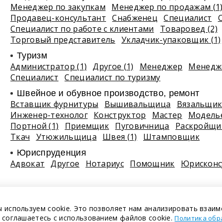
Менеджер по закупкам
Менеджер по продажам (1
Продавец-консультант
Снабженец
Специалист
Специалист по работе с клиентами
Товаровед (2)
Торговый представитель
Укладчик-упаковщик (1)
Туризм
Администратор (1)
Другое (1)
Менеджер
Менедже
Специалист
Специалист по туризму
Швейное и обувное производство, ремонт
Вставщик фурнитуры
Вышивальщица
Вязальщи
Инженер-технолог
Конструктор
Мастер
Модель
Портной (1)
Приемщик
Пуговичница
Раскройщи
Ткач
Утюжильщица
Швея (1)
Штамповщик
Юриспруденция
Адвокат
Другое
Нотариус
Помощник
Юрисконс
 используем cookie. Это позволяет нам анализировать взаим
 соглашаетесь с использованием файлов cookie.
Политика обр