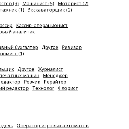
стер (3)
Машинист (5)
Моторист (2)
ажник (1)
Экскаваторщик (2)
ассир
Кассир-операционист
овый аналитик
авный бухгалтер
Другое
Ревизор
номист (1)
я
льщик
Другое
Журналист
печатных машин
Менеджер
Редактор
Резчик
Рерайтер
ий редактор
Технолог
Флорист
одель
Оператор игровых автоматов