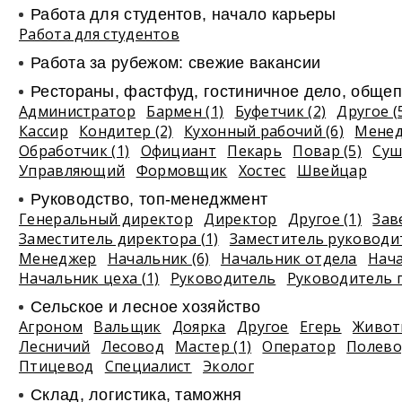
Работа для студентов, начало карьеры
Работа для студентов
Работа за рубежом: свежие вакансии
Рестораны, фастфуд, гостиничное дело, общеп
Администратор
Бармен (1)
Буфетчик (2)
Другое (
Кассир
Кондитер (2)
Кухонный рабочий (6)
Мене
Обработчик (1)
Официант
Пекарь
Повар (5)
Суш
Управляющий
Формовщик
Хостес
Швейцар
Руководство, топ-менеджмент
Генеральный директор
Директор
Другое (1)
Зав
Заместитель директора (1)
Заместитель руководи
Менеджер
Начальник (6)
Начальник отдела
Нач
Начальник цеха (1)
Руководитель
Руководитель 
Сельское и лесное хозяйство
Агроном
Вальщик
Доярка
Другое
Егерь
Живот
Лесничий
Лесовод
Мастер (1)
Оператор
Полево
Птицевод
Специалист
Эколог
Склад, логистика, таможня