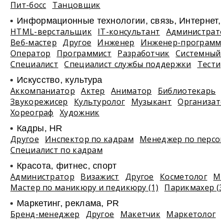
Пит-босс
Танцовщик
Информационные технологии, связь, Интернет
HTML-верстальщик
IT-консультант
Администрат
Веб-мастер
Другое
Инженер
Инженер-программ
Оператор
Программист
Разработчик
Системный
Специалист
Специалист службы поддержки
Тест
Искусство, культура
Аккомпаниатор
Актер
Аниматор
Библиотекарь
Звукорежисер
Культуролог
Музыкант
Организа
Хореограф
Художник
Кадры, HR
Другое
Инспектор по кадрам
Менеджер по персо
Специалист по кадрам
Красота, фитнес, спорт
Администратор
Визажист
Другое
Косметолог
М
Мастер по маникюру и педикюру (1)
Парикмахер (
Маркетинг, реклама, PR
Бренд-менеджер
Другое
Макетчик
Маркетолог