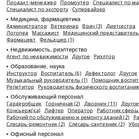
Продакт-менеджер
Промоутер
Специалист по ма
Специалист по экспорту
Супервайзер
Медицина, фармацевтика
Администратор
Ветеринар
Врач (3)
Диетсестра
Логопед
Массажист
Медицинский представитель
Фармацевт
Фельдшер (1)
Недвижимость, риэлтeрство
Агент по недвижимости
Другое
Риэлтор
Образование, наука
Инструктор
Воспитатель (6)
Дефектолог
Другое
Музыкальный руководитель (1)
Помощник воспита
Репетитор
Руководитель физического воспитания
Обслуживающий персонал
Гардеробщик
Горничная (2)
Дворник (11)
Другое 
Консьерж(ка)
Лифтер
Оператор
Работник сферы 
Рабочий по обслуживанию и ремонту зданий (2)
Р
Слесарь-ремонтник (2)
Слесарь-сантехник (2)
Убо
Офисный персонал