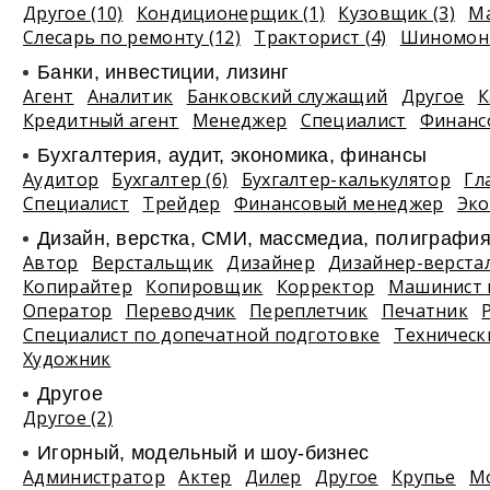
Другое (10)
Кондиционерщик (1)
Кузовщик (3)
Ма
Слесарь по ремонту (12)
Тракторист (4)
Шиномонт
Банки, инвестиции, лизинг
Агент
Аналитик
Банковский служащий
Другое
К
Кредитный агент
Менеджер
Специалист
Финанс
Бухгалтерия, аудит, экономика, финансы
Аудитор
Бухгалтер (6)
Бухгалтер-калькулятор
Гл
Специалист
Трейдер
Финансовый менеджер
Эко
Дизайн, верстка, СМИ, массмедиа, полиграфи
Автор
Верстальщик
Дизайнер
Дизайнер-верста
Копирайтер
Копировщик
Корректор
Машинист 
Оператор
Переводчик
Переплетчик
Печатник
Специалист по допечатной подготовке
Техническ
Художник
Другое
Другое (2)
Игорный, модельный и шоу-бизнес
Администратор
Актер
Дилер
Другое
Крупье
М