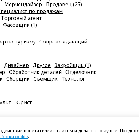
)
Мерчендайзер
Продавец (25)
Специалист по продажам
Торговый агент
Фасовщик (1)
р по туризму
Сопровождающий
к
Дизайнер
Другое
Закройщик (1)
ер
Обработчик деталей
Отделочник
к
Сборщик
Съемщик
Технолог
ульт
Юрист
одействие посетителей с сайтом и делать его лучше. Продол
.
аботки cookie