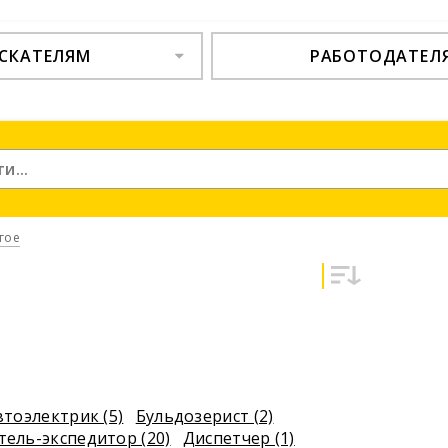
СКАТЕЛЯМ
РАБОТОДАТЕЛ
гое
втоэлектрик (5)
Бульдозерист (2)
тель-экспедитор (20)
Диспетчер (1)