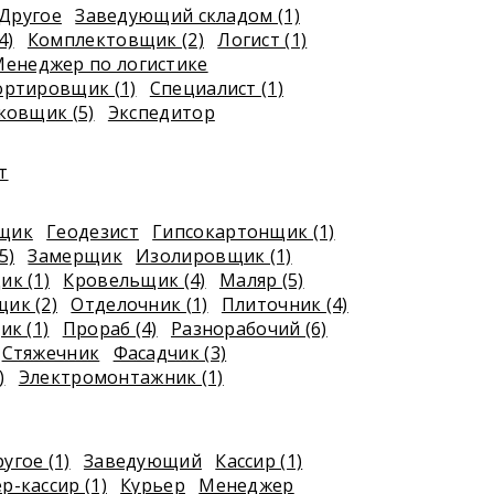
Другое
Заведующий складом (1)
4)
Комплектовщик (2)
Логист (1)
енеджер по логистике
ортировщик (1)
Специалист (1)
ковщик (5)
Экспедитор
т
рщик
Геодезист
Гипсокартонщик (1)
5)
Замерщик
Изолировщик (1)
к (1)
Кровельщик (4)
Маляр (5)
ик (2)
Отделочник (1)
Плиточник (4)
к (1)
Прораб (4)
Разнорабочий (6)
Стяжечник
Фасадчик (3)
)
Электромонтажник (1)
угое (1)
Заведующий
Кассир (1)
р-кассир (1)
Курьер
Менеджер