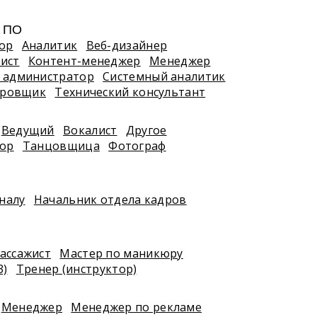
, ПО
ор
Аналитик
Веб-дизайнер
ист
Контент-менеджер
Менеджер
 администратор
Системный аналитик
ировщик
Технический консультант
Ведущий
Вокалист
Другое
тор
Танцовщица
Фотограф
налу
Начальник отдела кадров
ассажист
Мастер по маникюру
3)
Тренер (инструктор)
Менеджер
Менеджер по рекламе