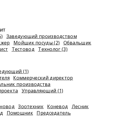
ит
5)
Заведующий производством
джер
Мойщик посуды (2)
Обвальщик
ист
Тестовод
Технолог (3)
едующий (1)
теля
Коммерческий директор
альник производства
проекта
Управляющий (1)
новод
Зоотехник
Коневод
Лесник
д
Помощник
Председатель