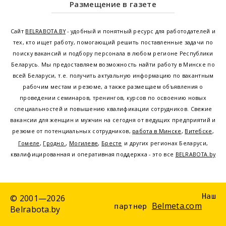
Размещение в газете
Сайт
BELRABOTA.BY
- удобный и понятный ресурс для работодателей и
тех, кто ищет работу, помогающий решить поставленные задачи по
поиску вакансий и подбору персонала в любом регионе Республики
Беларусь. Мы предоставляем возможность найти работу в Минске по
всей Беларуси, т.е. получить актуальную информацию по вакантным
рабочим местам и резюме, а также размещаем объявления о
проведении семинаров, тренингов, курсов по освоению новых
специальностей и повышению квалификации сотрудников. Свежие
вакансии для женщин и мужчин на сегодня от ведущих предприятий и
резюме от потенциальных сотрудников,
работа в Минске
,
Витебске
,
Гомеле
,
Гродно
,
Могилеве
,
Бресте
и других регионах Беларуси,
квалифицированная и оперативная поддержка - это все
BELRABOTA.by
Наш
© 2001—2026
Belmeta.com
партнер
Belrabota.by