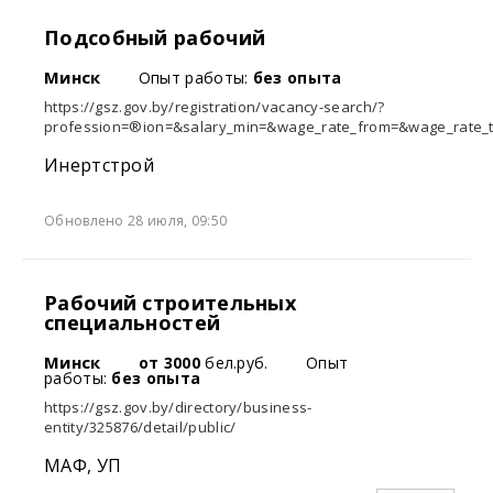
Подсобный рабочий
Минск
Опыт работы:
без опыта
https://gsz.gov.by/registration/vacancy-search/?
profession=®ion=&salary_min=&wage_rate_from=&wage_rate_t
Инертстрой
Обновлено 28 июля, 09:50
Рабочий строительных
специальностей
Минск
от 3000
бел.руб.
Опыт
работы:
без опыта
https://gsz.gov.by/directory/business-
entity/325876/detail/public/
МАФ, УП