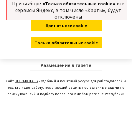
При выборе
все
«Только обязательные cookie»
сервисы Яндекс, в том числе «Карты», будут
отключены
Принять все cookie
Только обязательные cookie
Размещение в газете
Сайт
BELRABOTA.BY
- удобный и понятный ресурс для работодателей и
тех, кто ищет работу, помогающий решить поставленные задачи по
поиску вакансий и подбору персонала в любом регионе Республики
Беларусь. Мы предоставляем возможность найти работу в Минске по
всей Беларуси, т.е. получить актуальную информацию по вакантным
рабочим местам и резюме, а также размещаем объявления о
проведении семинаров, тренингов, курсов по освоению новых
специальностей и повышению квалификации сотрудников. Свежие