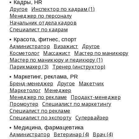
Кадры, HR
Другое
Инспектор по кадрам (1)
Менеджер по персоналу
Начальник отдела кадров
Специалист по кадрам
Красота, фитнес, спорт
Администратор
Визажист
Другое
Косметолог
Массажист
Мастер по маникюру
Мастер по маникюру и педикюру (1)
Парикмахер (3)
Тренер (инструктор)
Маркетинг, реклама, PR
Бренд-менеджер
Другое
Макетчик
Маркетолог
Менеджер
Менеджер по рекламе
Продакт-менеджер
Промоутер
Специалист по маркетингу
Специалист по рекламе
Специалист по экспорту
Супервайзер
Медицина, фармацевтика
Администратор
Ветеринар (4)
Врач (4)