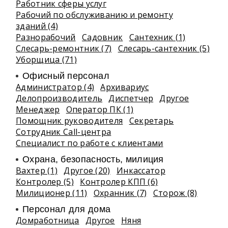
Работник сферы услуг
Рабочий по обслуживанию и ремонту
зданий (4)
Разнорабочий
Садовник
Сантехник (1)
Слесарь-ремонтник (7)
Слесарь-сантехник (5)
Уборщица (71)
Офисный персонал
Администратор (4)
Архивариус
Делопроизводитель
Диспетчер
Другое
Менеджер
Оператор ПК (1)
Помощник руководителя
Секретарь
Сотрудник Call-центра
Специалист по работе с клиентами
Охрана, безопасность, милиция
Вахтер (1)
Другое (20)
Инкассатор
Контролер (5)
Контролер КПП (6)
Милиционер (11)
Охранник (7)
Сторож (8)
Персонал для дома
Домработница
Другое
Няня