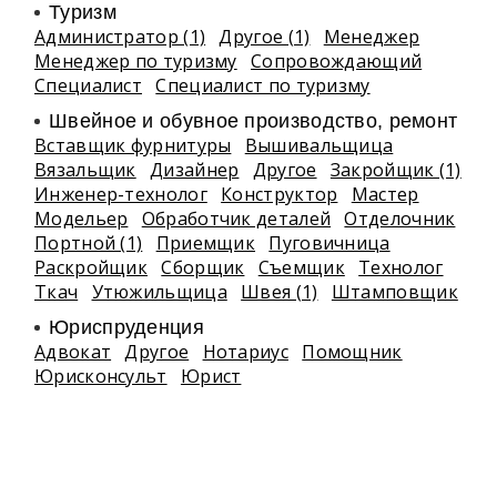
Туризм
Администратор (1)
Другое (1)
Менеджер
Менеджер по туризму
Сопровождающий
Специалист
Специалист по туризму
Швейное и обувное производство, ремонт
Вставщик фурнитуры
Вышивальщица
Вязальщик
Дизайнер
Другое
Закройщик (1)
Инженер-технолог
Конструктор
Мастер
Модельер
Обработчик деталей
Отделочник
Портной (1)
Приемщик
Пуговичница
Раскройщик
Сборщик
Съемщик
Технолог
Ткач
Утюжильщица
Швея (1)
Штамповщик
Юриспруденция
Адвокат
Другое
Нотариус
Помощник
Юрисконсульт
Юрист