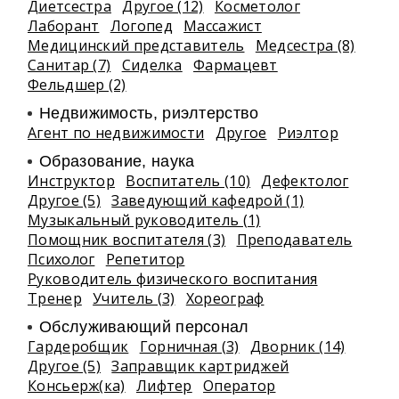
Диетсестра
Другое (12)
Косметолог
Лаборант
Логопед
Массажист
Медицинский представитель
Медсестра (8)
Санитар (7)
Сиделка
Фармацевт
Фельдшер (2)
Недвижимость, риэлтeрство
Агент по недвижимости
Другое
Риэлтор
Образование, наука
Инструктор
Воспитатель (10)
Дефектолог
Другое (5)
Заведующий кафедрой (1)
Музыкальный руководитель (1)
Помощник воспитателя (3)
Преподаватель
Психолог
Репетитор
Руководитель физического воспитания
Тренер
Учитель (3)
Хореограф
Обслуживающий персонал
Гардеробщик
Горничная (3)
Дворник (14)
Другое (5)
Заправщик картриджей
Консьерж(ка)
Лифтер
Оператор