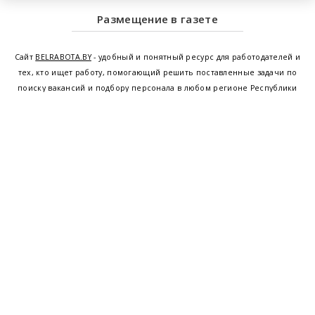
Размещение в газете
Сайт
BELRABOTA.BY
- удобный и понятный ресурс для работодателей и
тех, кто ищет работу, помогающий решить поставленные задачи по
поиску вакансий и подбору персонала в любом регионе Республики
Беларусь. Мы предоставляем возможность найти работу в Минске по
всей Беларуси, т.е. получить актуальную информацию по вакантным
рабочим местам и резюме, а также размещаем объявления о
проведении семинаров, тренингов, курсов по освоению новых
специальностей и повышению квалификации сотрудников. Свежие
вакансии для женщин и мужчин на сегодня от ведущих предприятий и
резюме от потенциальных сотрудников,
работа в Минске
,
Витебске
,
Гомеле
,
Гродно
,
Могилеве
,
Бресте
и других регионах Беларуси,
квалифицированная и оперативная поддержка - это все
BELRABOTA.by
Наш
© 2001—2026
Belmeta.com
партнер
Belrabota.by