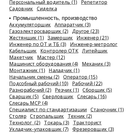
Персональный водитель (1)
Репетитор
Садовник
Сиделка
Промышленность, производство
Аккумуляторщик
Аппаратчик (3)
Газоэлектросварщик (2)
Другое (23)
Жестянщик (1)
Замерщик
Инженер (21)
Инженер по ОТ и ТБ (3)
Инженер-метролог
Кабельщик
Контролер ОТК
Литейщик
Макетчик
Мастер (12)
Машинист оборудования (4)
Механик (3)
Монтажник (1)
Наладчик (1)
Начальник смены (2)
Оператор (15)
Подсобный рабочий (10)
Рабочий (22)
Разнорабочий (2)
Резчик (1)
Сборщик (5)
Сварщик (5)
Сверловщик
Слесарь (16)
Слесарь МСР (4)
Специалист по стандартизации
Станочник (1)
Столяр
Стропальщик
Техник (2)
Технолог (2)
Токарь (3)
Тракторист
Укладчик-упаковщик (7)
Фрезеровщик (3)