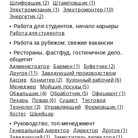
Шлифовщик (2)
Штамповщик (1)
Электромеханик (1)
Электромонтер (10)
Энергетик (2)
Работа для студентов, начало карьеры
Работа для студентов
Работа за рубежом: свежие вакансии
Рестораны, фастфуд, гостиничное дело,
общепит
Администратор
Бармен (1)
Буфетчик (2)
Другое (11)
Заведующий производством
Кассир
Кондитер (2)
Кухонный рабочий (6)
Менеджер
Мойщик посуды (5)
Обвальщик (4)
Обработчик (5)
Официант (1)
Пекарь
Повар (6)
Сушист
Тестовод
Технолог (3)
Управляющий
Формовщик (1)
Хостес
Швейцар
Руководство, топ-менеджмент
Генеральный директор
Директор
Другое (1)
Заведующий (1)
Заместитель директора (1)