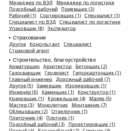
Менеджер по ВЭД
Менеджер по логистике
Подсобный рабочий
Приемщик (3)
Рабочий (1)
Сортировщик (1)
Специалист (1)
Специалист по ВЭД
Специалист по логистике
Упаковщик (8)
Экспедитор
Страхование
Другое
Консультант
Специалист
Страховой агент
Строительство, благоустройство
Арматурщик
Архитектор
Бетонщик (2)
Газосварщик
Геодезист
Гипсокартонщик (1)
Главный инженер
Дорожный рабочий (7)
Другое (5)
Замерщик
Изолировщик (1)
Инженер (6)
Каменщик (1)
Конструктор (1)
Крановщик (1)
Кровельщик (4)
Маляр (5)
Мастер (3)
Монолитчик
Монтажник (7)
Облицовщик (2)
Отделочник (1)
Плиточник (4)
Плотник (1)
Подсобный рабочий (3)
Проектировщик (1)
Прораб (4)
Разнорабочий (7)
Сметчик (3)