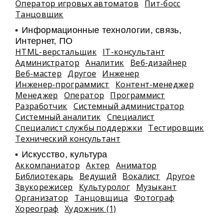
Оператор игровых автоматов
Пит-босс
Танцовщик
Информационные технологии, связь,
Интернет, ПО
HTML-верстальщик
IT-консультант
Администратор
Аналитик
Веб-дизайнер
Веб-мастер
Другое
Инженер
Инженер-программист
Контент-менеджер
Менеджер
Оператор
Программист
Разработчик
Системный администратор
Системный аналитик
Специалист
Специалист службы поддержки
Тестировщик
Технический консультант
Искусство, культура
Аккомпаниатор
Актер
Аниматор
Библиотекарь
Ведущий
Вокалист
Другое
Звукорежисер
Культуролог
Музыкант
Организатор
Танцовщица
Фотограф
Хореограф
Художник (1)