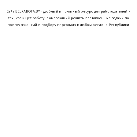
Сайт
BELRABOTA.BY
- удобный и понятный ресурс для работодателей и
тех, кто ищет работу, помогающий решить поставленные задачи по
поиску вакансий и подбору персонала в любом регионе Республики
Беларусь. Мы предоставляем возможность найти работу в Минске по
всей Беларуси, т.е. получить актуальную информацию по вакантным
рабочим местам и резюме, а также размещаем объявления о
проведении семинаров, тренингов, курсов по освоению новых
специальностей и повышению квалификации сотрудников. Свежие
вакансии для женщин и мужчин на сегодня от ведущих предприятий и
резюме от потенциальных сотрудников,
работа в Минске
,
Витебске
,
Гомеле
,
Гродно
,
Могилеве
,
Бресте
и других регионах Беларуси,
квалифицированная и оперативная поддержка - это все
BELRABOTA.by
Наш
© 2001—2026
Belmeta.com
партнер
Belrabota.by
Пользовательское