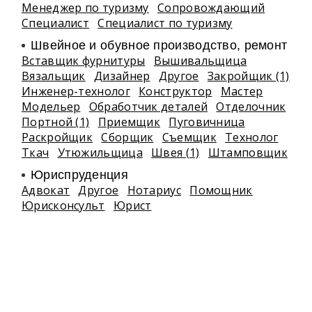
Менеджер по туризму
Сопровождающий
Специалист
Специалист по туризму
Швейное и обувное производство, ремонт
Вставщик фурнитуры
Вышивальщица
Вязальщик
Дизайнер
Другое
Закройщик (1)
Инженер-технолог
Конструктор
Мастер
Модельер
Обработчик деталей
Отделочник
Портной (1)
Приемщик
Пуговичница
Раскройщик
Сборщик
Съемщик
Технолог
Ткач
Утюжильщица
Швея (1)
Штамповщик
Юриспруденция
Адвокат
Другое
Нотариус
Помощник
Юрисконсульт
Юрист