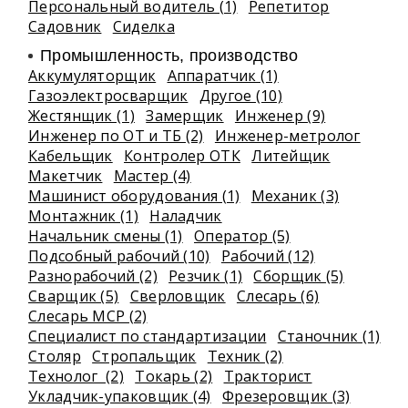
Персональный водитель (1)
Репетитор
Садовник
Сиделка
Промышленность, производство
Аккумуляторщик
Аппаратчик (1)
Газоэлектросварщик
Другое (10)
Жестянщик (1)
Замерщик
Инженер (9)
Инженер по ОТ и ТБ (2)
Инженер-метролог
Кабельщик
Контролер ОТК
Литейщик
Макетчик
Мастер (4)
Машинист оборудования (1)
Механик (3)
Монтажник (1)
Наладчик
Начальник смены (1)
Оператор (5)
Подсобный рабочий (10)
Рабочий (12)
Разнорабочий (2)
Резчик (1)
Сборщик (5)
Сварщик (5)
Сверловщик
Слесарь (6)
Слесарь МСР (2)
Специалист по стандартизации
Станочник (1)
Столяр
Стропальщик
Техник (2)
Технолог (2)
Токарь (2)
Тракторист
Укладчик-упаковщик (4)
Фрезеровщик (3)