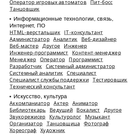
Оператор игровых автоматов
Пит-босс
Танцовщик
Информационные технологии, связь,
Интернет, ПО
HTML-верстальщик
IT-консультант
Администратор
Аналитик
Веб-дизайнер
Веб-мастер
Другое
Инженер
Инженер-программист
Контент-менеджер
Менеджер
Оператор
Программист
Разработчик
Системный администратор
Системный аналитик
Специалист
Специалист службы поддержки
Тестировщик
Технический консультант
Искусство, культура
Аккомпаниатор
Актер
Аниматор
Библиотекарь
Ведущий
Вокалист
Другое
Звукорежисер
Культуролог
Музыкант
Организатор
Танцовщица
Фотограф
Хореограф
Художник