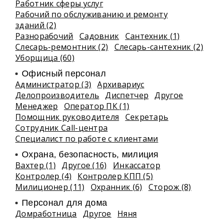
Работник сферы услуг
Рабочий по обслуживанию и ремонту
зданий (2)
Разнорабочий
Садовник
Сантехник (1)
Слесарь-ремонтник (2)
Слесарь-сантехник (2)
Уборщица (60)
Офисный персонал
Администратор (3)
Архивариус
Делопроизводитель
Диспетчер
Другое
Менеджер
Оператор ПК (1)
Помощник руководителя
Секретарь
Сотрудник Call-центра
Специалист по работе с клиентами
Охрана, безопасность, милиция
Вахтер (1)
Другое (16)
Инкассатор
Контролер (4)
Контролер КПП (5)
Милиционер (11)
Охранник (6)
Сторож (8)
Персонал для дома
Домработница
Другое
Няня