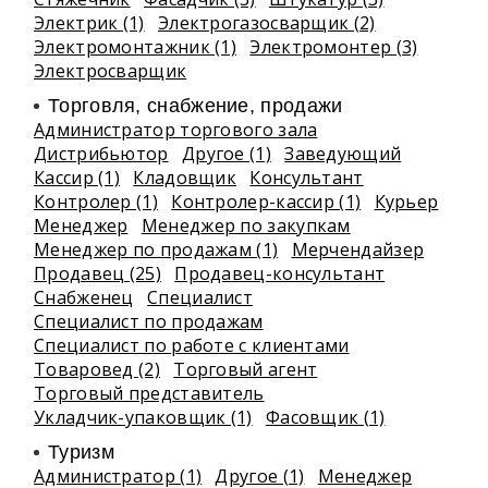
Электрик (1)
Электрогазосварщик (2)
Электромонтажник (1)
Электромонтер (3)
Электросварщик
Торговля, снабжение, продажи
Администратор торгового зала
Дистрибьютор
Другое (1)
Заведующий
Кассир (1)
Кладовщик
Консультант
Контролер (1)
Контролер-кассир (1)
Курьер
Менеджер
Менеджер по закупкам
Менеджер по продажам (1)
Мерчендайзер
Продавец (25)
Продавец-консультант
Снабженец
Специалист
Специалист по продажам
Специалист по работе с клиентами
Товаровед (2)
Торговый агент
Торговый представитель
Укладчик-упаковщик (1)
Фасовщик (1)
Туризм
Администратор (1)
Другое (1)
Менеджер