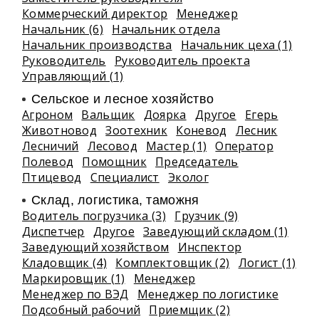
Коммерческий директор
Менеджер
Начальник (6)
Начальник отдела
Начальник производства
Начальник цеха (1)
Руководитель
Руководитель проекта
Управляющий (1)
Сельское и лесное хозяйство
Агроном
Вальщик
Доярка
Другое
Егерь
Животновод
Зоотехник
Коневод
Лесник
Лесничий
Лесовод
Мастер (1)
Оператор
Полевод
Помощник
Председатель
Птицевод
Специалист
Эколог
Склад, логистика, таможня
Водитель погрузчика (3)
Грузчик (9)
Диспетчер
Другое
Заведующий складом (1)
Заведующий хозяйством
Инспектор
Кладовщик (4)
Комплектовщик (2)
Логист (1)
Маркировщик (1)
Менеджер
Менеджер по ВЭД
Менеджер по логистике
Подсобный рабочий
Приемщик (2)