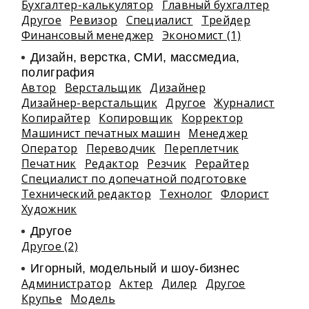
Бухгалтер-калькулятор
Главный бухгалтер
Другое
Ревизор
Специалист
Трейдер
Финансовый менеджер
Экономист (1)
Дизайн, верстка, СМИ, массмедиа,
полиграфия
Автор
Верстальщик
Дизайнер
Дизайнер-верстальщик
Другое
Журналист
Копирайтер
Копировщик
Корректор
Машинист печатных машин
Менеджер
Оператор
Переводчик
Переплетчик
Печатник
Редактор
Резчик
Рерайтер
Специалист по допечатной подготовке
Технический редактор
Технолог
Флорист
Художник
Другое
Другое (2)
Игорный, модельный и шоу-бизнес
Администратор
Актер
Дилер
Другое
Крупье
Модель