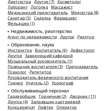
Диетсестра
Другое (7)
Косметолог
Лаборант
Логопед
Массажист
Медицинский представитель
Медсестра (8)
Санитар (5)
Сиделка
Фармацевт
Фельдшер (1)
Недвижимость, риэлтeрство
Агент по недвижимости
Другое
Риэлтор
Образование, наука
Инструктор
Воспитатель (6)
Дефектолог
Другое
Заведующий кафедрой
Музыкальный руководитель (1)
Помощник воспитателя (3)
Преподаватель
Психолог
Репетитор
Руководитель физического воспитания
Тренер
Учитель (2)
Хореограф
Обслуживающий персонал
Гардеробщик
Горничная (2)
Дворник (11)
Другое (4)
Заправщик картриджей
Консьерж(ка)
Лифтер
Оператор