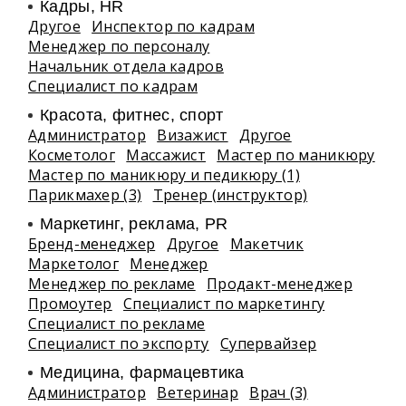
Кадры, HR
Другое
Инспектор по кадрам
Менеджер по персоналу
Начальник отдела кадров
Специалист по кадрам
Красота, фитнес, спорт
Администратор
Визажист
Другое
Косметолог
Массажист
Мастер по маникюру
Мастер по маникюру и педикюру (1)
Парикмахер (3)
Тренер (инструктор)
Маркетинг, реклама, PR
Бренд-менеджер
Другое
Макетчик
Маркетолог
Менеджер
Менеджер по рекламе
Продакт-менеджер
Промоутер
Специалист по маркетингу
Специалист по рекламе
Специалист по экспорту
Супервайзер
Медицина, фармацевтика
Администратор
Ветеринар
Врач (3)