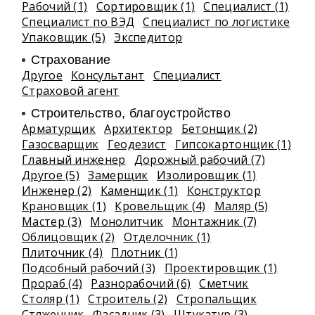
Рабочий (1)
Сортировщик (1)
Специалист (1)
Специалист по ВЭД
Специалист по логистике
Упаковщик (5)
Экспедитор
Страхование
Другое
Консультант
Специалист
Страховой агент
Строительство, благоустройство
Арматурщик
Архитектор
Бетонщик (2)
Газосварщик
Геодезист
Гипсокартонщик (1)
Главный инженер
Дорожный рабочий (7)
Другое (5)
Замерщик
Изолировщик (1)
Инженер (2)
Каменщик (1)
Конструктор
Крановщик (1)
Кровельщик (4)
Маляр (5)
Мастер (3)
Монолитчик
Монтажник (7)
Облицовщик (2)
Отделочник (1)
Плиточник (4)
Плотник (1)
Подсобный рабочий (3)
Проектировщик (1)
Прораб (4)
Разнорабочий (6)
Сметчик
Столяр (1)
Строитель (2)
Стропальщик
Стяжечник
Фасадчик (3)
Штукатур (3)