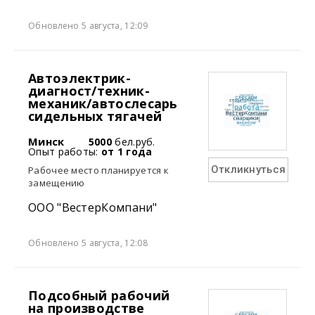
Обновлено 5 августа, 12:09
Автоэлектрик-
диагност/техник-
механик/автослесарь
сидельных тягачей
Минск
5000
бел.руб.
Опыт работы:
от 1 года
Откликнуться
Рабочее место планируется к
замещению
ООО "ВестерКомпани"
Обновлено 5 августа, 12:08
Подсобный рабочий
на производстве