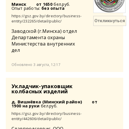
Минск
от 1650
бел.руб.
Опыт работы:
без опыта
https://gsz.gov.by/directory/business-
Откликнуться
entity/232265/detail/public/
Заводской (г.Минска) отдел
Департамента охраны
Министерства внутренних
дел
Обновлено 3 августа, 12:17
Укладчик-упаковщик
колбасных изделий
д. Вишнёвка (Минский район)
от
1900 на руки
бел.руб.
https://gsz.gov.by/directory/business-
entity/442606/detail/public/
Славпродсервис, ООО