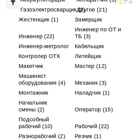
Газоэлектросварщик
Другое
(2)
(21)
Жестянщик
(1)
Замерщик
Инженер по ОТ и
Инженер
(22)
ТБ
(3)
Инженер-метролог
Кабельщик
Контролер ОТК
Литейщик
Макетчик
Мастер
(12)
Машинист
оборудования
(4)
Механик
(3)
Монтажник
Наладчик
(1)
Начальник
смены
(2)
Оператор
(15)
Подсобный
рабочий
(10)
Рабочий
(22)
Разнорабочий
(2)
Резчик
(1)