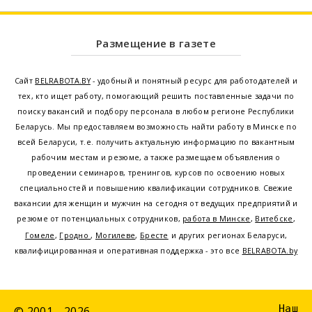
Размещение в газете
Сайт
BELRABOTA.BY
- удобный и понятный ресурс для работодателей и
тех, кто ищет работу, помогающий решить поставленные задачи по
поиску вакансий и подбору персонала в любом регионе Республики
Беларусь. Мы предоставляем возможность найти работу в Минске по
всей Беларуси, т.е. получить актуальную информацию по вакантным
рабочим местам и резюме, а также размещаем объявления о
проведении семинаров, тренингов, курсов по освоению новых
специальностей и повышению квалификации сотрудников. Свежие
вакансии для женщин и мужчин на сегодня от ведущих предприятий и
резюме от потенциальных сотрудников,
работа в Минске
,
Витебске
,
Гомеле
,
Гродно
,
Могилеве
,
Бресте
и других регионах Беларуси,
квалифицированная и оперативная поддержка - это все
BELRABOTA.by
Наш
© 2001—2026