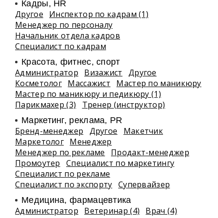
Кадры, HR
Другое
Инспектор по кадрам (1)
Менеджер по персоналу
Начальник отдела кадров
Специалист по кадрам
Красота, фитнес, спорт
Администратор
Визажист
Другое
Косметолог
Массажист
Мастер по маникюру
Мастер по маникюру и педикюру (1)
Парикмахер (3)
Тренер (инструктор)
Маркетинг, реклама, PR
Бренд-менеджер
Другое
Макетчик
Маркетолог
Менеджер
Менеджер по рекламе
Продакт-менеджер
Промоутер
Специалист по маркетингу
Специалист по рекламе
Специалист по экспорту
Супервайзер
Медицина, фармацевтика
Администратор
Ветеринар (4)
Врач (4)