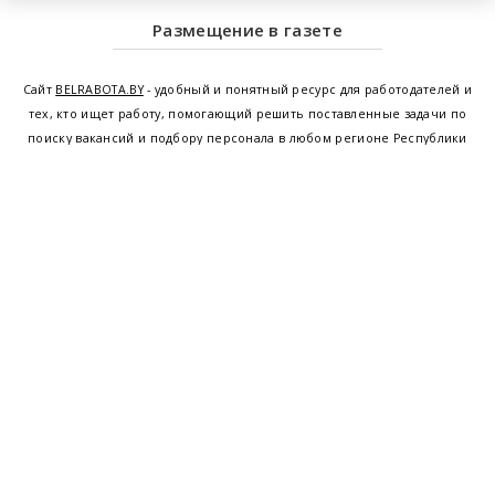
Размещение в газете
Сайт
BELRABOTA.BY
- удобный и понятный ресурс для работодателей и
тех, кто ищет работу, помогающий решить поставленные задачи по
поиску вакансий и подбору персонала в любом регионе Республики
Беларусь. Мы предоставляем возможность найти работу в Минске по
всей Беларуси, т.е. получить актуальную информацию по вакантным
рабочим местам и резюме, а также размещаем объявления о
проведении семинаров, тренингов, курсов по освоению новых
специальностей и повышению квалификации сотрудников. Свежие
вакансии для женщин и мужчин на сегодня от ведущих предприятий и
резюме от потенциальных сотрудников,
работа в Минске
,
Витебске
,
Гомеле
,
Гродно
,
Могилеве
,
Бресте
и других регионах Беларуси,
квалифицированная и оперативная поддержка - это все
BELRABOTA.by
Наш
© 2001—2026
Belmeta.com
партнер
Belrabota.by