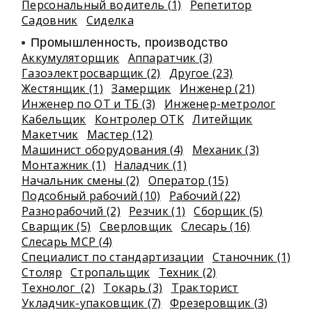
Персональный водитель (1)
Репетитор
Садовник
Сиделка
Промышленность, производство
Аккумуляторщик
Аппаратчик (3)
Газоэлектросварщик (2)
Другое (23)
Жестянщик (1)
Замерщик
Инженер (21)
Инженер по ОТ и ТБ (3)
Инженер-метролог
Кабельщик
Контролер ОТК
Литейщик
Макетчик
Мастер (12)
Машинист оборудования (4)
Механик (3)
Монтажник (1)
Наладчик (1)
Начальник смены (2)
Оператор (15)
Подсобный рабочий (10)
Рабочий (22)
Разнорабочий (2)
Резчик (1)
Сборщик (5)
Сварщик (5)
Сверловщик
Слесарь (16)
Слесарь МСР (4)
Специалист по стандартизации
Станочник (1)
Столяр
Стропальщик
Техник (2)
Технолог (2)
Токарь (3)
Тракторист
Укладчик-упаковщик (7)
Фрезеровщик (3)