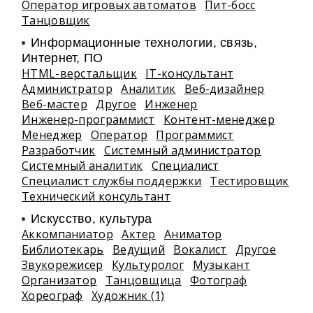
Оператор игровых автоматов
Пит-босс
Танцовщик
Информационные технологии, связь,
Интернет, ПО
HTML-верстальщик
IT-консультант
Администратор
Аналитик
Веб-дизайнер
Веб-мастер
Другое
Инженер
Инженер-программист
Контент-менеджер
Менеджер
Оператор
Программист
Разработчик
Системный администратор
Системный аналитик
Специалист
Специалист службы поддержки
Тестировщик
Технический консультант
Искусство, культура
Аккомпаниатор
Актер
Аниматор
Библиотекарь
Ведущий
Вокалист
Другое
Звукорежисер
Культуролог
Музыкант
Организатор
Танцовщица
Фотограф
Хореограф
Художник (1)