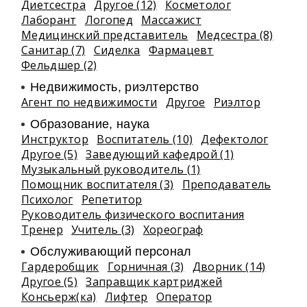
Диетсестра
Другое (12)
Косметолог
Лаборант
Логопед
Массажист
Медицинский представитель
Медсестра (8)
Санитар (7)
Сиделка
Фармацевт
Фельдшер (2)
Недвижимость, риэлтeрство
Агент по недвижимости
Другое
Риэлтор
Образование, наука
Инструктор
Воспитатель (10)
Дефектолог
Другое (5)
Заведующий кафедрой (1)
Музыкальный руководитель (1)
Помощник воспитателя (3)
Преподаватель
Психолог
Репетитор
Руководитель физического воспитания
Тренер
Учитель (3)
Хореограф
Обслуживающий персонал
Гардеробщик
Горничная (3)
Дворник (14)
Другое (5)
Заправщик картриджей
Консьерж(ка)
Лифтер
Оператор