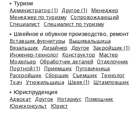
Туризм
Администратор (1)
Другое (1)
Менеджер
Менеджер по туризму
Сопровождающий
Специалист
Специалист по туризму
Швейное и обувное производство, ремонт
Вставщик фурнитуры
Вышивальщица
Вязальщик
Дизайнер
Другое
Закройщик (1)
Инженер-технолог
Конструктор
Мастер
Модельер
Обработчик деталей
Отделочник
Портной (1)
Приемщик
Пуговичница
Раскройщик
Сборщик
Съемщик
Технолог
Ткач
Утюжильщица
Швея (1)
Штамповщик
Юриспруденция
Адвокат
Другое
Нотариус
Помощник
Юрисконсульт
Юрист