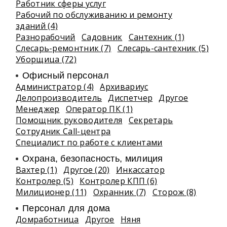
Работник сферы услуг
Рабочий по обслуживанию и ремонту
зданий (4)
Разнорабочий
Садовник
Сантехник (1)
Слесарь-ремонтник (7)
Слесарь-сантехник (5)
Уборщица (72)
Офисный персонал
Администратор (4)
Архивариус
Делопроизводитель
Диспетчер
Другое
Менеджер
Оператор ПК (1)
Помощник руководителя
Секретарь
Сотрудник Call-центра
Специалист по работе с клиентами
Охрана, безопасность, милиция
Вахтер (1)
Другое (20)
Инкассатор
Контролер (5)
Контролер КПП (6)
Милиционер (11)
Охранник (7)
Сторож (8)
Персонал для дома
Домработница
Другое
Няня