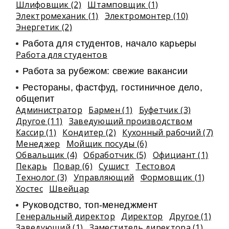
Шлифовщик (2)
Штамповщик (1)
Электромеханик (1)
Электромонтер (10)
Энергетик (2)
Работа для студентов, начало карьеры
Работа для студентов
Работа за рубежом: свежие вакансии
Рестораны, фастфуд, гостиничное дело,
общепит
Администратор
Бармен (1)
Буфетчик (3)
Другое (11)
Заведующий производством
Кассир (1)
Кондитер (2)
Кухонный рабочий (7)
Менеджер
Мойщик посуды (6)
Обвальщик (4)
Обработчик (5)
Официант (1)
Пекарь
Повар (6)
Сушист
Тестовод
Технолог (3)
Управляющий
Формовщик (1)
Хостес
Швейцар
Руководство, топ-менеджмент
Генеральный директор
Директор
Другое (1)
Заведующий (1)
Заместитель директора (1)