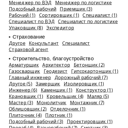
Менеджер по ВЭД
Менеджер по логистике
Подсобный рабочий
Приемщик (3)
Рабочий (1)
Сортировщик (1)
Специалист (1)
Специалист по ВЭД
Специалист по логистике
Упаковщик (8)
Экспедитор
Страхование
Другое
Консультант
Специалист
Страховой агент
Строительство, благоустройство
Арматурщик
Архитектор
Бетонщик (2)
Газосварщик
Геодезист
Гипсокартонщик (1)
Главный инженер
Дорожный рабочий (7)
Другое (5)
Замерщик
Изолировщик (1)
Инженер (6)
Каменщик (1)
Конструктор (1)
Крановщик (1)
Кровельщик (4)
Маляр (5)
Мастер (3)
Монолитчик
Монтажник (7)
Облицовщик (2)
Отделочник (1)
Плиточник (4)
Плотник (1)
Подсобный рабочий (3)
Проектировщик (1)
Прораб (4)
Разнорабочий (7)
Сметчик (3)