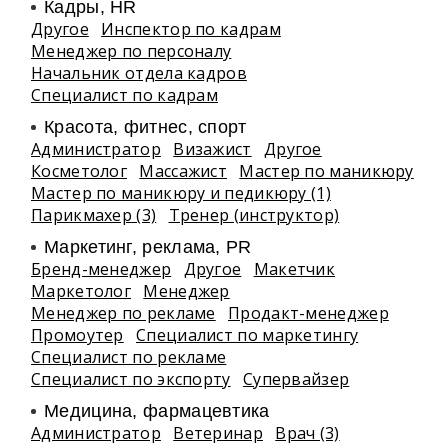
Кадры, HR
Другое
Инспектор по кадрам
Менеджер по персоналу
Начальник отдела кадров
Специалист по кадрам
Красота, фитнес, спорт
Администратор
Визажист
Другое
Косметолог
Массажист
Мастер по маникюру
Мастер по маникюру и педикюру (1)
Парикмахер (3)
Тренер (инструктор)
Маркетинг, реклама, PR
Бренд-менеджер
Другое
Макетчик
Маркетолог
Менеджер
Менеджер по рекламе
Продакт-менеджер
Промоутер
Специалист по маркетингу
Специалист по рекламе
Специалист по экспорту
Супервайзер
Медицина, фармацевтика
Администратор
Ветеринар
Врач (3)