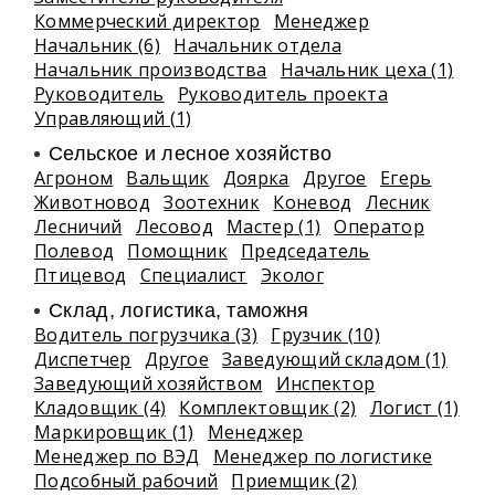
Коммерческий директор
Менеджер
Начальник (6)
Начальник отдела
Начальник производства
Начальник цеха (1)
Руководитель
Руководитель проекта
Управляющий (1)
Сельское и лесное хозяйство
Агроном
Вальщик
Доярка
Другое
Егерь
Животновод
Зоотехник
Коневод
Лесник
Лесничий
Лесовод
Мастер (1)
Оператор
Полевод
Помощник
Председатель
Птицевод
Специалист
Эколог
Склад, логистика, таможня
Водитель погрузчика (3)
Грузчик (10)
Диспетчер
Другое
Заведующий складом (1)
Заведующий хозяйством
Инспектор
Кладовщик (4)
Комплектовщик (2)
Логист (1)
Маркировщик (1)
Менеджер
Менеджер по ВЭД
Менеджер по логистике
Подсобный рабочий
Приемщик (2)