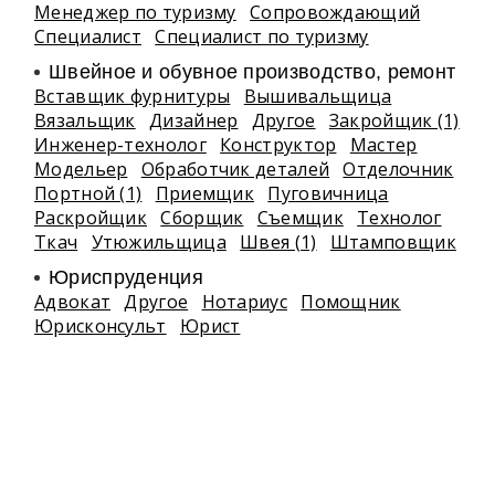
Менеджер по туризму
Сопровождающий
Специалист
Специалист по туризму
Швейное и обувное производство, ремонт
Вставщик фурнитуры
Вышивальщица
Вязальщик
Дизайнер
Другое
Закройщик (1)
Инженер-технолог
Конструктор
Мастер
Модельер
Обработчик деталей
Отделочник
Портной (1)
Приемщик
Пуговичница
Раскройщик
Сборщик
Съемщик
Технолог
Ткач
Утюжильщица
Швея (1)
Штамповщик
Юриспруденция
Адвокат
Другое
Нотариус
Помощник
Юрисконсульт
Юрист