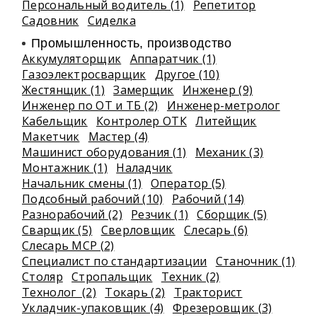
Персональный водитель (1)
Репетитор
Садовник
Сиделка
Промышленность, производство
Аккумуляторщик
Аппаратчик (1)
Газоэлектросварщик
Другое (10)
Жестянщик (1)
Замерщик
Инженер (9)
Инженер по ОТ и ТБ (2)
Инженер-метролог
Кабельщик
Контролер ОТК
Литейщик
Макетчик
Мастер (4)
Машинист оборудования (1)
Механик (3)
Монтажник (1)
Наладчик
Начальник смены (1)
Оператор (5)
Подсобный рабочий (10)
Рабочий (14)
Разнорабочий (2)
Резчик (1)
Сборщик (5)
Сварщик (5)
Сверловщик
Слесарь (6)
Слесарь МСР (2)
Специалист по стандартизации
Станочник (1)
Столяр
Стропальщик
Техник (2)
Технолог (2)
Токарь (2)
Тракторист
Укладчик-упаковщик (4)
Фрезеровщик (3)