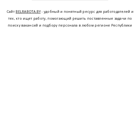
Сайт
BELRABOTA.BY
- удобный и понятный ресурс для работодателей и
тех, кто ищет работу, помогающий решить поставленные задачи по
поиску вакансий и подбору персонала в любом регионе Республики
Беларусь. Мы предоставляем возможность найти работу в Минске по
всей Беларуси, т.е. получить актуальную информацию по вакантным
рабочим местам и резюме, а также размещаем объявления о
проведении семинаров, тренингов, курсов по освоению новых
специальностей и повышению квалификации сотрудников. Свежие
вакансии для женщин и мужчин на сегодня от ведущих предприятий и
резюме от потенциальных сотрудников,
работа в Минске
,
Витебске
,
Гомеле
,
Гродно
,
Могилеве
,
Бресте
и других регионах Беларуси,
квалифицированная и оперативная поддержка - это все
BELRABOTA.by
Наш
© 2001—2026
Belmeta.com
партнер
Belrabota.by
Пользовательское