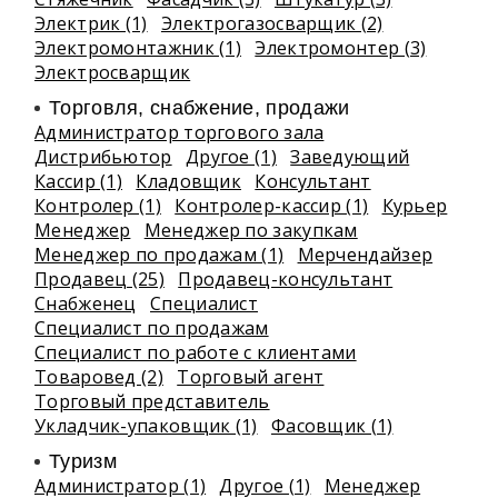
Электрик (1)
Электрогазосварщик (2)
Электромонтажник (1)
Электромонтер (3)
Электросварщик
Торговля, снабжение, продажи
Администратор торгового зала
Дистрибьютор
Другое (1)
Заведующий
Кассир (1)
Кладовщик
Консультант
Контролер (1)
Контролер-кассир (1)
Курьер
Менеджер
Менеджер по закупкам
Менеджер по продажам (1)
Мерчендайзер
Продавец (25)
Продавец-консультант
Снабженец
Специалист
Специалист по продажам
Специалист по работе с клиентами
Товаровед (2)
Торговый агент
Торговый представитель
Укладчик-упаковщик (1)
Фасовщик (1)
Туризм
Администратор (1)
Другое (1)
Менеджер