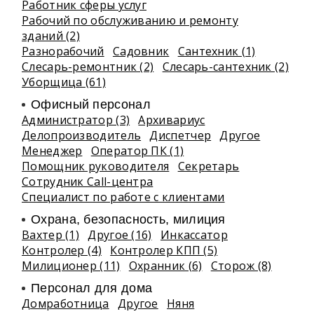
Работник сферы услуг
Рабочий по обслуживанию и ремонту
зданий (2)
Разнорабочий
Садовник
Сантехник (1)
Слесарь-ремонтник (2)
Слесарь-сантехник (2)
Уборщица (61)
Офисный персонал
Администратор (3)
Архивариус
Делопроизводитель
Диспетчер
Другое
Менеджер
Оператор ПК (1)
Помощник руководителя
Секретарь
Сотрудник Call-центра
Специалист по работе с клиентами
Охрана, безопасность, милиция
Вахтер (1)
Другое (16)
Инкассатор
Контролер (4)
Контролер КПП (5)
Милиционер (11)
Охранник (6)
Сторож (8)
Персонал для дома
Домработница
Другое
Няня