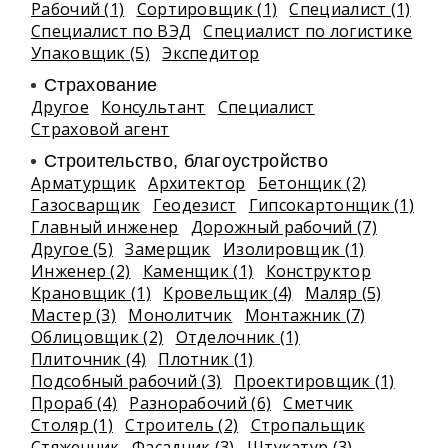
Рабочий (1)
Сортировщик (1)
Специалист (1)
Специалист по ВЭД
Специалист по логистике
Упаковщик (5)
Экспедитор
Страхование
Другое
Консультант
Специалист
Страховой агент
Строительство, благоустройство
Арматурщик
Архитектор
Бетонщик (2)
Газосварщик
Геодезист
Гипсокартонщик (1)
Главный инженер
Дорожный рабочий (7)
Другое (5)
Замерщик
Изолировщик (1)
Инженер (2)
Каменщик (1)
Конструктор
Крановщик (1)
Кровельщик (4)
Маляр (5)
Мастер (3)
Монолитчик
Монтажник (7)
Облицовщик (2)
Отделочник (1)
Плиточник (4)
Плотник (1)
Подсобный рабочий (3)
Проектировщик (1)
Прораб (4)
Разнорабочий (6)
Сметчик
Столяр (1)
Строитель (2)
Стропальщик
Стяжечник
Фасадчик (3)
Штукатур (3)