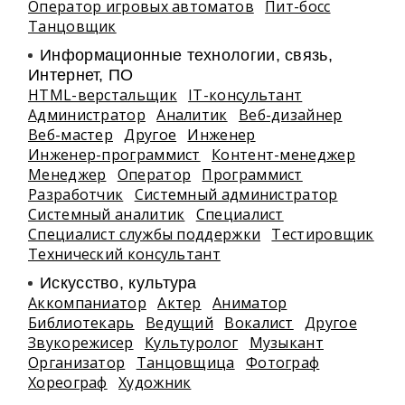
Оператор игровых автоматов
Пит-босс
Танцовщик
Информационные технологии, связь,
Интернет, ПО
HTML-верстальщик
IT-консультант
Администратор
Аналитик
Веб-дизайнер
Веб-мастер
Другое
Инженер
Инженер-программист
Контент-менеджер
Менеджер
Оператор
Программист
Разработчик
Системный администратор
Системный аналитик
Специалист
Специалист службы поддержки
Тестировщик
Технический консультант
Искусство, культура
Аккомпаниатор
Актер
Аниматор
Библиотекарь
Ведущий
Вокалист
Другое
Звукорежисер
Культуролог
Музыкант
Организатор
Танцовщица
Фотограф
Хореограф
Художник