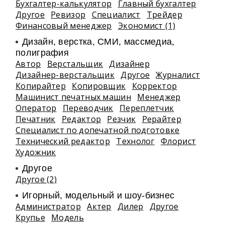
Бухгалтер-калькулятор
Главный бухгалтер
Другое
Ревизор
Специалист
Трейдер
Финансовый менеджер
Экономист (1)
Дизайн, верстка, СМИ, массмедиа,
полиграфия
Автор
Верстальщик
Дизайнер
Дизайнер-верстальщик
Другое
Журналист
Копирайтер
Копировщик
Корректор
Машинист печатных машин
Менеджер
Оператор
Переводчик
Переплетчик
Печатник
Редактор
Резчик
Рерайтер
Специалист по допечатной подготовке
Технический редактор
Технолог
Флорист
Художник
Другое
Другое (2)
Игорный, модельный и шоу-бизнес
Администратор
Актер
Дилер
Другое
Крупье
Модель