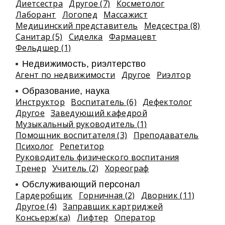
Диетсестра
Другое (7)
Косметолог
Лаборант
Логопед
Массажист
Медицинский представитель
Медсестра (8)
Санитар (5)
Сиделка
Фармацевт
Фельдшер (1)
Недвижимость, риэлтeрство
Агент по недвижимости
Другое
Риэлтор
Образование, наука
Инструктор
Воспитатель (6)
Дефектолог
Другое
Заведующий кафедрой
Музыкальный руководитель (1)
Помощник воспитателя (3)
Преподаватель
Психолог
Репетитор
Руководитель физического воспитания
Тренер
Учитель (2)
Хореограф
Обслуживающий персонал
Гардеробщик
Горничная (2)
Дворник (11)
Другое (4)
Заправщик картриджей
Консьерж(ка)
Лифтер
Оператор