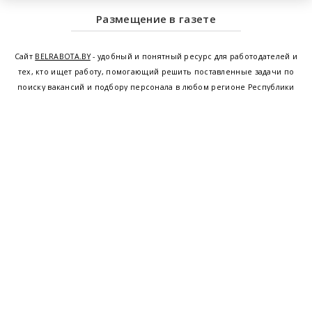
Размещение в газете
Сайт
BELRABOTA.BY
- удобный и понятный ресурс для работодателей и
тех, кто ищет работу, помогающий решить поставленные задачи по
поиску вакансий и подбору персонала в любом регионе Республики
Беларусь. Мы предоставляем возможность найти работу в Минске по
всей Беларуси, т.е. получить актуальную информацию по вакантным
рабочим местам и резюме, а также размещаем объявления о
проведении семинаров, тренингов, курсов по освоению новых
специальностей и повышению квалификации сотрудников. Свежие
вакансии для женщин и мужчин на сегодня от ведущих предприятий и
резюме от потенциальных сотрудников,
работа в Минске
,
Витебске
,
Гомеле
,
Гродно
,
Могилеве
,
Бресте
и других регионах Беларуси,
квалифицированная и оперативная поддержка - это все
BELRABOTA.by
Наш
© 2001—2026
Belmeta.com
партнер
Belrabota.by