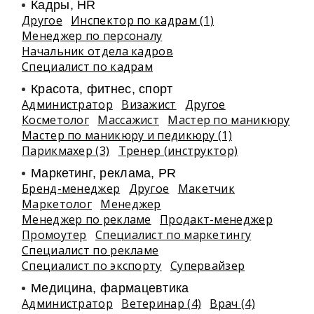
Кадры, HR
Другое
Инспектор по кадрам (1)
Менеджер по персоналу
Начальник отдела кадров
Специалист по кадрам
Красота, фитнес, спорт
Администратор
Визажист
Другое
Косметолог
Массажист
Мастер по маникюру
Мастер по маникюру и педикюру (1)
Парикмахер (3)
Тренер (инструктор)
Маркетинг, реклама, PR
Бренд-менеджер
Другое
Макетчик
Маркетолог
Менеджер
Менеджер по рекламе
Продакт-менеджер
Промоутер
Специалист по маркетингу
Специалист по рекламе
Специалист по экспорту
Супервайзер
Медицина, фармацевтика
Администратор
Ветеринар (4)
Врач (4)