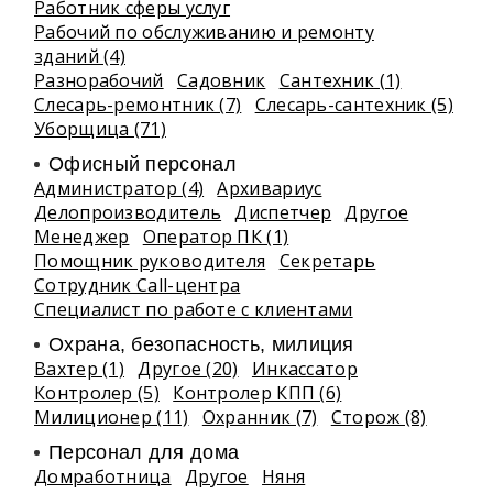
Работник сферы услуг
Рабочий по обслуживанию и ремонту
зданий (4)
Разнорабочий
Садовник
Сантехник (1)
Слесарь-ремонтник (7)
Слесарь-сантехник (5)
Уборщица (71)
Офисный персонал
Администратор (4)
Архивариус
Делопроизводитель
Диспетчер
Другое
Менеджер
Оператор ПК (1)
Помощник руководителя
Секретарь
Сотрудник Call-центра
Специалист по работе с клиентами
Охрана, безопасность, милиция
Вахтер (1)
Другое (20)
Инкассатор
Контролер (5)
Контролер КПП (6)
Милиционер (11)
Охранник (7)
Сторож (8)
Персонал для дома
Домработница
Другое
Няня