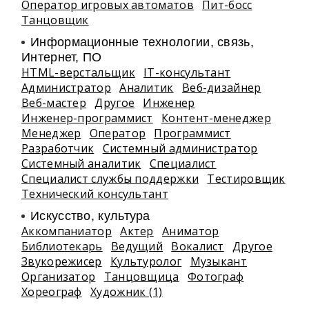
Оператор игровых автоматов
Пит-босс
Танцовщик
Информационные технологии, связь,
Интернет, ПО
HTML-верстальщик
IT-консультант
Администратор
Аналитик
Веб-дизайнер
Веб-мастер
Другое
Инженер
Инженер-программист
Контент-менеджер
Менеджер
Оператор
Программист
Разработчик
Системный администратор
Системный аналитик
Специалист
Специалист службы поддержки
Тестировщик
Технический консультант
Искусство, культура
Аккомпаниатор
Актер
Аниматор
Библиотекарь
Ведущий
Вокалист
Другое
Звукорежисер
Культуролог
Музыкант
Организатор
Танцовщица
Фотограф
Хореограф
Художник (1)