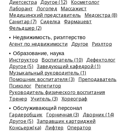
Диетсестра
Другое (12)
Косметолог
Лаборант
Логопед
Массажист
Медицинский представитель
Медсестра (8)
Санитар (7)
Сиделка
Фармацевт
Фельдшер (2)
Недвижимость, риэлтeрство
Агент по недвижимости
Другое
Риэлтор
Образование, наука
Инструктор
Воспитатель (10)
Дефектолог
Другое (5)
Заведующий кафедрой (1)
Музыкальный руководитель (1)
Помощник воспитателя (3)
Преподаватель
Психолог
Репетитор
Руководитель физического воспитания
Тренер
Учитель (3)
Хореограф
Обслуживающий персонал
Гардеробщик
Горничная (3)
Дворник (14)
Другое (5)
Заправщик картриджей
Консьерж(ка)
Лифтер
Оператор