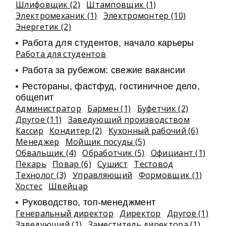
Шлифовщик (2)
Штамповщик (1)
Электромеханик (1)
Электромонтер (10)
Энергетик (2)
Работа для студентов, начало карьеры
Работа для студентов
Работа за рубежом: свежие вакансии
Рестораны, фастфуд, гостиничное дело,
общепит
Администратор
Бармен (1)
Буфетчик (2)
Другое (11)
Заведующий производством
Кассир
Кондитер (2)
Кухонный рабочий (6)
Менеджер
Мойщик посуды (5)
Обвальщик (4)
Обработчик (5)
Официант (1)
Пекарь
Повар (6)
Сушист
Тестовод
Технолог (3)
Управляющий
Формовщик (1)
Хостес
Швейцар
Руководство, топ-менеджмент
Генеральный директор
Директор
Другое (1)
Заведующий (1)
Заместитель директора (1)