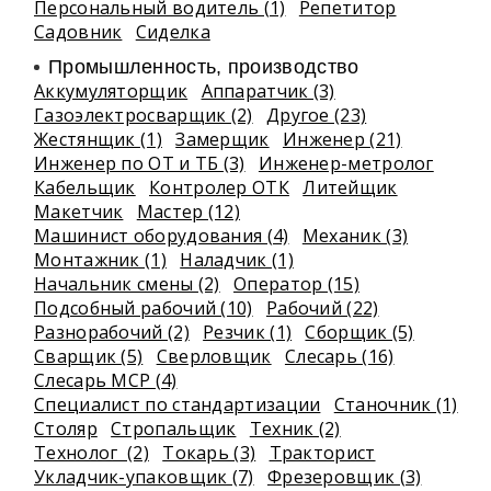
Персональный водитель (1)
Репетитор
Садовник
Сиделка
Промышленность, производство
Аккумуляторщик
Аппаратчик (3)
Газоэлектросварщик (2)
Другое (23)
Жестянщик (1)
Замерщик
Инженер (21)
Инженер по ОТ и ТБ (3)
Инженер-метролог
Кабельщик
Контролер ОТК
Литейщик
Макетчик
Мастер (12)
Машинист оборудования (4)
Механик (3)
Монтажник (1)
Наладчик (1)
Начальник смены (2)
Оператор (15)
Подсобный рабочий (10)
Рабочий (22)
Разнорабочий (2)
Резчик (1)
Сборщик (5)
Сварщик (5)
Сверловщик
Слесарь (16)
Слесарь МСР (4)
Специалист по стандартизации
Станочник (1)
Столяр
Стропальщик
Техник (2)
Технолог (2)
Токарь (3)
Тракторист
Укладчик-упаковщик (7)
Фрезеровщик (3)