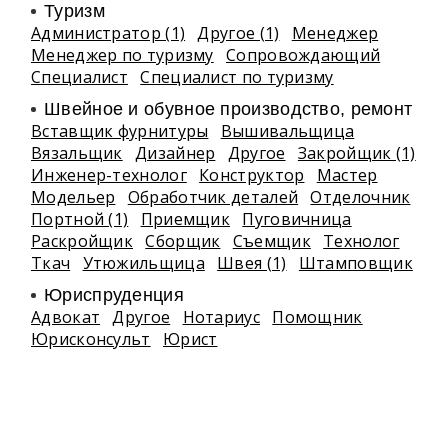
Туризм
Администратор (1)
Другое (1)
Менеджер
Менеджер по туризму
Сопровождающий
Специалист
Специалист по туризму
Швейное и обувное производство, ремонт
Вставщик фурнитуры
Вышивальщица
Вязальщик
Дизайнер
Другое
Закройщик (1)
Инженер-технолог
Конструктор
Мастер
Модельер
Обработчик деталей
Отделочник
Портной (1)
Приемщик
Пуговичница
Раскройщик
Сборщик
Съемщик
Технолог
Ткач
Утюжильщица
Швея (1)
Штамповщик
Юриспруденция
Адвокат
Другое
Нотариус
Помощник
Юрисконсульт
Юрист