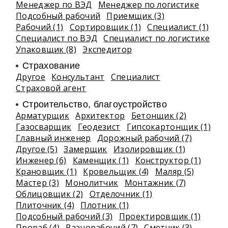
Менеджер по ВЭД
Менеджер по логистике
Подсобный рабочий
Приемщик (3)
Рабочий (1)
Сортировщик (1)
Специалист (1)
Специалист по ВЭД
Специалист по логистике
Упаковщик (8)
Экспедитор
Страхование
Другое
Консультант
Специалист
Страховой агент
Строительство, благоустройство
Арматурщик
Архитектор
Бетонщик (2)
Газосварщик
Геодезист
Гипсокартонщик (1)
Главный инженер
Дорожный рабочий (7)
Другое (5)
Замерщик
Изолировщик (1)
Инженер (6)
Каменщик (1)
Конструктор (1)
Крановщик (1)
Кровельщик (4)
Маляр (5)
Мастер (3)
Монолитчик
Монтажник (7)
Облицовщик (2)
Отделочник (1)
Плиточник (4)
Плотник (1)
Подсобный рабочий (3)
Проектировщик (1)
Прораб (4)
Разнорабочий (7)
Сметчик (3)