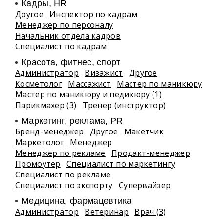
Кадры, HR
Другое
Инспектор по кадрам
Менеджер по персоналу
Начальник отдела кадров
Специалист по кадрам
Красота, фитнес, спорт
Администратор
Визажист
Другое
Косметолог
Массажист
Мастер по маникюру
Мастер по маникюру и педикюру (1)
Парикмахер (3)
Тренер (инструктор)
Маркетинг, реклама, PR
Бренд-менеджер
Другое
Макетчик
Маркетолог
Менеджер
Менеджер по рекламе
Продакт-менеджер
Промоутер
Специалист по маркетингу
Специалист по рекламе
Специалист по экспорту
Супервайзер
Медицина, фармацевтика
Администратор
Ветеринар
Врач (3)