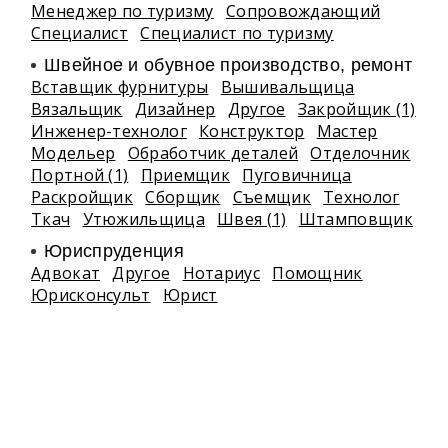
Менеджер по туризму
Сопровождающий
Специалист
Специалист по туризму
Швейное и обувное производство, ремонт
Вставщик фурнитуры
Вышивальщица
Вязальщик
Дизайнер
Другое
Закройщик (1)
Инженер-технолог
Конструктор
Мастер
Модельер
Обработчик деталей
Отделочник
Портной (1)
Приемщик
Пуговичница
Раскройщик
Сборщик
Съемщик
Технолог
Ткач
Утюжильщица
Швея (1)
Штамповщик
Юриспруденция
Адвокат
Другое
Нотариус
Помощник
Юрисконсульт
Юрист