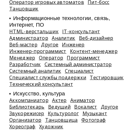
Оператор игровых автоматов
Пит-босс
Танцовщик
Информационные технологии, связь,
Интернет, ПО
HTML-верстальщик
IT-консультант
Администратор
Аналитик
Веб-дизайнер
Веб-мастер
Другое
Инженер
Инженер-программист
Контент-менеджер
Менеджер
Оператор
Программист
Разработчик
Системный администратор
Системный аналитик
Специалист
Специалист службы поддержки
Тестировщик
Технический консультант
Искусство, культура
Аккомпаниатор
Актер
Аниматор
Библиотекарь
Ведущий
Вокалист
Другое
Звукорежисер
Культуролог
Музыкант
Организатор
Танцовщица
Фотограф
Хореограф
Художник