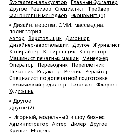
Бухгалтер-калькулятор
Главный бухгалтер
Другое
Ревизор
Специалист
Трейдер
Финансовый менеджер
Экономист (1)
Дизайн, верстка, СМИ, массмедиа,
полиграфия
Автор
Верстальщик
Дизайнер
Дизайнер-верстальщик
Другое
Журналист
Копирайтер
Копировщик
Корректор
Машинист печатных машин
Менеджер
Оператор
Переводчик
Переплетчик
Печатник
Редактор
Резчик
Рерайтер
Специалист по допечатной подготовке
Технический редактор
Технолог
Флорист
Художник
Другое
Другое (2)
Игорный, модельный и шоу-бизнес
Администратор
Актер
Дилер
Другое
Крупье
Модель