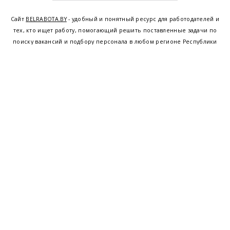
Сайт
BELRABOTA.BY
- удобный и понятный ресурс для работодателей и
тех, кто ищет работу, помогающий решить поставленные задачи по
поиску вакансий и подбору персонала в любом регионе Республики
Беларусь. Мы предоставляем возможность найти работу в Минске по
всей Беларуси, т.е. получить актуальную информацию по вакантным
рабочим местам и резюме, а также размещаем объявления о
проведении семинаров, тренингов, курсов по освоению новых
специальностей и повышению квалификации сотрудников. Свежие
вакансии для женщин и мужчин на сегодня от ведущих предприятий и
резюме от потенциальных сотрудников,
работа в Минске
,
Витебске
,
Гомеле
,
Гродно
,
Могилеве
,
Бресте
и других регионах Беларуси,
квалифицированная и оперативная поддержка - это все
BELRABOTA.by
Наш
© 2001—2026
Belmeta.com
партнер
Belrabota.by
Пользовательское