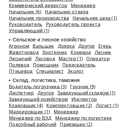
Коммерческий директор
Менеджер
Начальник (6)
Начальник отдела
Начальник производства
Начальник цеха (1)
Руководитель
Руководитель проекта
Управляющий (1)
Сельское и лесное хозяйство
Агроном
Вальщик
Доярка
Другое
Егерь
Животновод
Зоотехник
Коневод
Лесник
Лесничий
Лесовод
Мастер (1)
Оператор
Полевод
Помощник
Председатель
Птицевод
Специалист
Эколог
Склад, логистика, таможня
Водитель погрузчика (3)
Грузчик (9)
Диспетчер
Другое
Заведующий складом (1)
Заведующий хозяйством
Инспектор
Кладовщик (4)
Комплектовщик (2)
Логист (1)
Маркировщик (1)
Менеджер
Менеджер по ВЭД
Менеджер по логистике
Подсобный рабочий
Приемщик (2)