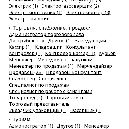
Электрик (1)
Электрогазосварщик (2)
Электромонтажник (1)
Электромонтер (3)
Электросварщик
Торговля, снабжение, продажи
Администратор торгового зала
Дистрибьютор
Другое (1)
Заведующий
Кассир (1)
Кладовщик
Консультант
Контролер (1)
Контролер-кассир (1)
Курьер
Менеджер
Менеджер по закупкам
Менеджер по продажам (1)
Мерчендайзер
Продавец (25)
Продавец-консультант
Снабженец
Специалист
Специалист по продажам
Специалист по работе с клиентами
Товаровед (2)
Торговый агент
Торговый представитель
Укладчик-упаковщик (1)
Фасовщик (1)
Туризм
Администратор (1)
Другое (1)
Менеджер