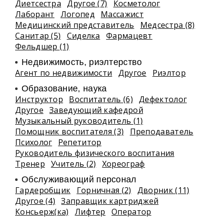
Диетсестра
Другое (7)
Косметолог
Лаборант
Логопед
Массажист
Медицинский представитель
Медсестра (8)
Санитар (5)
Сиделка
Фармацевт
Фельдшер (1)
Недвижимость, риэлтeрство
Агент по недвижимости
Другое
Риэлтор
Образование, наука
Инструктор
Воспитатель (6)
Дефектолог
Другое
Заведующий кафедрой
Музыкальный руководитель (1)
Помощник воспитателя (3)
Преподаватель
Психолог
Репетитор
Руководитель физического воспитания
Тренер
Учитель (2)
Хореограф
Обслуживающий персонал
Гардеробщик
Горничная (2)
Дворник (11)
Другое (4)
Заправщик картриджей
Консьерж(ка)
Лифтер
Оператор