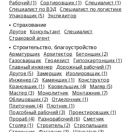
Рабочий (1)
Сортировщик (1)
Специалист (1)
Специалист по ВЭД
Специалист по логистике
Упаковщик (5)
Экспедитор
Страхование
Другое
Консультант
Специалист
Страховой агент
Строительство, благоустройство
Арматурщик
Архитектор
Бетонщик (2)
Газосварщик
Геодезист
Гипсокартонщик (1)
Главный инженер
Дорожный рабочий (7)
Другое (5)
Замерщик
Изолировщик (1)
Инженер (2)
Каменщик (1)
Конструктор
Крановщик (1)
Кровельщик (4)
Маляр (5)
Мастер (3)
Монолитчик
Монтажник (7)
Облицовщик (2)
Отделочник (1)
Плиточник (4)
Плотник (1)
Подсобный рабочий (3)
Проектировщик (1)
Прораб (4)
Разнорабочий (6)
Сметчик
Столяр (1)
Строитель (2)
Стропальщик
Стяжечник
Фасадчик (3)
Штукатур (3)