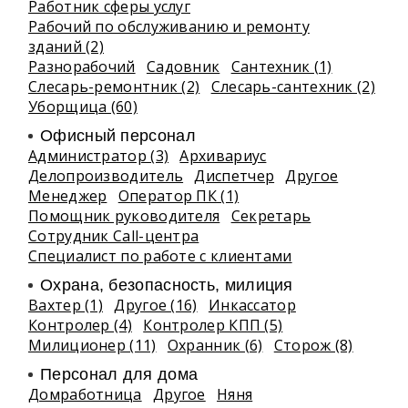
Работник сферы услуг
Рабочий по обслуживанию и ремонту
зданий (2)
Разнорабочий
Садовник
Сантехник (1)
Слесарь-ремонтник (2)
Слесарь-сантехник (2)
Уборщица (60)
Офисный персонал
Администратор (3)
Архивариус
Делопроизводитель
Диспетчер
Другое
Менеджер
Оператор ПК (1)
Помощник руководителя
Секретарь
Сотрудник Call-центра
Специалист по работе с клиентами
Охрана, безопасность, милиция
Вахтер (1)
Другое (16)
Инкассатор
Контролер (4)
Контролер КПП (5)
Милиционер (11)
Охранник (6)
Сторож (8)
Персонал для дома
Домработница
Другое
Няня