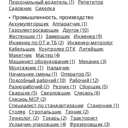
Персональный водитель (1)
Репетитор
Садовник
Сиделка
Промышленность, производство
Аккумуляторщик
Аппаратчик (1)
Газоэлектросварщик
Другое (10)
Жестянщик (1)
Замерщик
Инженер (9)
Инженер по ОТ и ТБ (2)
Инженер-метролог
Кабельщик
Контролер ОТК
Литейщик
Макетчик
Мастер (4)
Машинист оборудования (1)
Механик (3)
Монтажник (1)
Наладчик
Начальник смены (1)
Оператор (5)
Подсобный рабочий (10)
Рабочий (12)
Разнорабочий (2)
Резчик (1)
Сборщик (5)
Сварщик (5)
Сверловщик
Слесарь (6)
Слесарь МСР (2)
Специалист по стандартизации
Станочник (1)
Столяр
Стропальщик
Техник (2)
Технолог (2)
Токарь (2)
Тракторист
Укладчик-упаковщик (4)
Фрезеровщик (3)