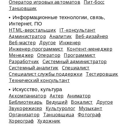
Оператор игровых автоматов
Пит-босс
Танцовщик
Информационные технологии, связь,
Интернет, ПО
HTML-верстальщик
IT-консультант
Администратор
Аналитик
Веб-дизайнер
Веб-мастер
Другое
Инженер
Инженер-программист
Контент-менеджер
Менеджер
Оператор
Программист
Разработчик
Системный администратор
Системный аналитик
Специалист
Специалист службы поддержки
Тестировщик
Технический консультант
Искусство, культура
Аккомпаниатор
Актер
Аниматор
Библиотекарь
Ведущий
Вокалист
Другое
Звукорежисер
Культуролог
Музыкант
Организатор
Танцовщица
Фотограф
Хореограф
Художник