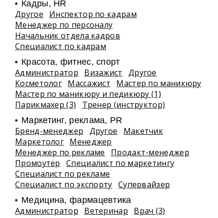
Кадры, HR
Другое
Инспектор по кадрам
Менеджер по персоналу
Начальник отдела кадров
Специалист по кадрам
Красота, фитнес, спорт
Администратор
Визажист
Другое
Косметолог
Массажист
Мастер по маникюру
Мастер по маникюру и педикюру (1)
Парикмахер (3)
Тренер (инструктор)
Маркетинг, реклама, PR
Бренд-менеджер
Другое
Макетчик
Маркетолог
Менеджер
Менеджер по рекламе
Продакт-менеджер
Промоутер
Специалист по маркетингу
Специалист по рекламе
Специалист по экспорту
Супервайзер
Медицина, фармацевтика
Администратор
Ветеринар
Врач (3)