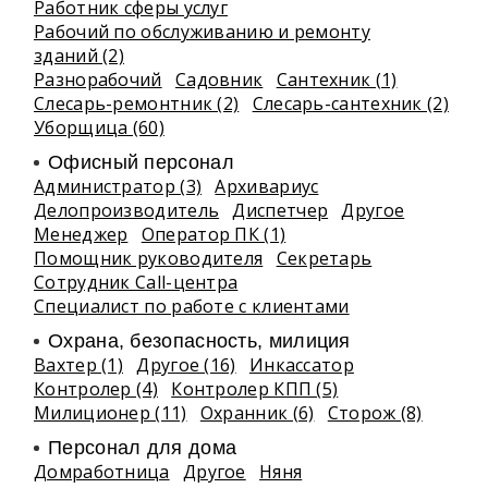
Работник сферы услуг
Рабочий по обслуживанию и ремонту
зданий (2)
Разнорабочий
Садовник
Сантехник (1)
Слесарь-ремонтник (2)
Слесарь-сантехник (2)
Уборщица (60)
Офисный персонал
Администратор (3)
Архивариус
Делопроизводитель
Диспетчер
Другое
Менеджер
Оператор ПК (1)
Помощник руководителя
Секретарь
Сотрудник Call-центра
Специалист по работе с клиентами
Охрана, безопасность, милиция
Вахтер (1)
Другое (16)
Инкассатор
Контролер (4)
Контролер КПП (5)
Милиционер (11)
Охранник (6)
Сторож (8)
Персонал для дома
Домработница
Другое
Няня