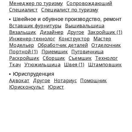
Менеджер по туризму
Сопровождающий
Специалист
Специалист по туризму
Швейное и обувное производство, ремонт
Вставщик фурнитуры
Вышивальщица
Вязальщик
Дизайнер
Другое
Закройщик (1)
Инженер-технолог
Конструктор
Мастер
Модельер
Обработчик деталей
Отделочник
Портной (1)
Приемщик
Пуговичница
Раскройщик
Сборщик
Съемщик
Технолог
Ткач
Утюжильщица
Швея (1)
Штамповщик
Юриспруденция
Адвокат
Другое
Нотариус
Помощник
Юрисконсульт
Юрист