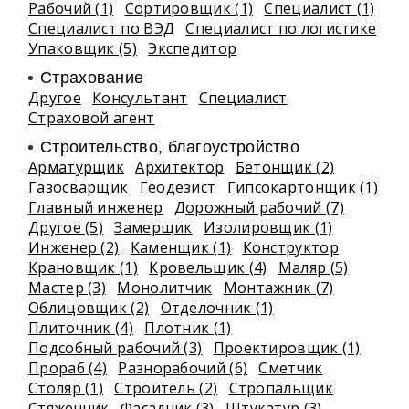
Рабочий (1)
Сортировщик (1)
Специалист (1)
Специалист по ВЭД
Специалист по логистике
Упаковщик (5)
Экспедитор
Страхование
Другое
Консультант
Специалист
Страховой агент
Строительство, благоустройство
Арматурщик
Архитектор
Бетонщик (2)
Газосварщик
Геодезист
Гипсокартонщик (1)
Главный инженер
Дорожный рабочий (7)
Другое (5)
Замерщик
Изолировщик (1)
Инженер (2)
Каменщик (1)
Конструктор
Крановщик (1)
Кровельщик (4)
Маляр (5)
Мастер (3)
Монолитчик
Монтажник (7)
Облицовщик (2)
Отделочник (1)
Плиточник (4)
Плотник (1)
Подсобный рабочий (3)
Проектировщик (1)
Прораб (4)
Разнорабочий (6)
Сметчик
Столяр (1)
Строитель (2)
Стропальщик
Стяжечник
Фасадчик (3)
Штукатур (3)