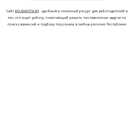
Сайт
BELRABOTA.BY
- удобный и понятный ресурс для работодателей и
тех, кто ищет работу, помогающий решить поставленные задачи по
поиску вакансий и подбору персонала в любом регионе Республики
Беларусь. Мы предоставляем возможность найти работу в Минске по
всей Беларуси, т.е. получить актуальную информацию по вакантным
рабочим местам и резюме, а также размещаем объявления о
проведении семинаров, тренингов, курсов по освоению новых
специальностей и повышению квалификации сотрудников. Свежие
вакансии для женщин и мужчин на сегодня от ведущих предприятий и
резюме от потенциальных сотрудников,
работа в Минске
,
Витебске
,
Гомеле
,
Гродно
,
Могилеве
,
Бресте
и других регионах Беларуси,
квалифицированная и оперативная поддержка - это все
BELRABOTA.by
Наш
© 2001—2026
Belmeta.com
партнер
Belrabota.by
Пользовательское