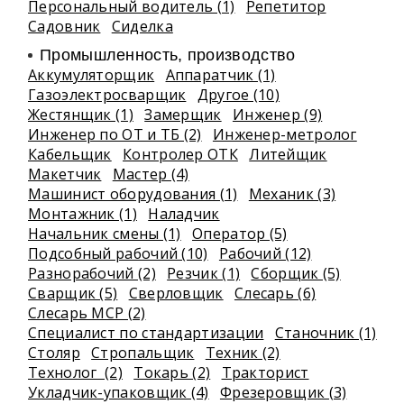
Персональный водитель (1)
Репетитор
Садовник
Сиделка
Промышленность, производство
Аккумуляторщик
Аппаратчик (1)
Газоэлектросварщик
Другое (10)
Жестянщик (1)
Замерщик
Инженер (9)
Инженер по ОТ и ТБ (2)
Инженер-метролог
Кабельщик
Контролер ОТК
Литейщик
Макетчик
Мастер (4)
Машинист оборудования (1)
Механик (3)
Монтажник (1)
Наладчик
Начальник смены (1)
Оператор (5)
Подсобный рабочий (10)
Рабочий (12)
Разнорабочий (2)
Резчик (1)
Сборщик (5)
Сварщик (5)
Сверловщик
Слесарь (6)
Слесарь МСР (2)
Специалист по стандартизации
Станочник (1)
Столяр
Стропальщик
Техник (2)
Технолог (2)
Токарь (2)
Тракторист
Укладчик-упаковщик (4)
Фрезеровщик (3)