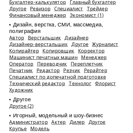
Бухгалтер-калькулятор
Главный бухгалтер
Другое
Ревизор
Специалист
Трейдер
Финансовый менеджер
Экономист (1)
Дизайн, верстка, СМИ, массмедиа,
полиграфия
Автор
Верстальщик
Дизайнер
Дизайнер-верстальщик
Другое
Журналист
Копирайтер
Копировщик
Корректор
Машинист печатных машин
Менеджер
Оператор
Переводчик
Переплетчик
Печатник
Редактор
Резчик
Рерайтер
Специалист по допечатной подготовке
Технический редактор
Технолог
Флорист
Художник
Другое
Другое (2)
Игорный, модельный и шоу-бизнес
Администратор
Актер
Дилер
Другое
Крупье
Модель