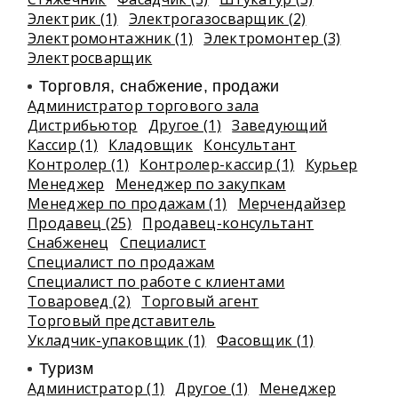
Электрик (1)
Электрогазосварщик (2)
Электромонтажник (1)
Электромонтер (3)
Электросварщик
Торговля, снабжение, продажи
Администратор торгового зала
Дистрибьютор
Другое (1)
Заведующий
Кассир (1)
Кладовщик
Консультант
Контролер (1)
Контролер-кассир (1)
Курьер
Менеджер
Менеджер по закупкам
Менеджер по продажам (1)
Мерчендайзер
Продавец (25)
Продавец-консультант
Снабженец
Специалист
Специалист по продажам
Специалист по работе с клиентами
Товаровед (2)
Торговый агент
Торговый представитель
Укладчик-упаковщик (1)
Фасовщик (1)
Туризм
Администратор (1)
Другое (1)
Менеджер