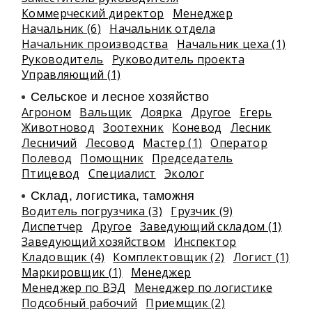
Коммерческий директор
Менеджер
Начальник (6)
Начальник отдела
Начальник производства
Начальник цеха (1)
Руководитель
Руководитель проекта
Управляющий (1)
Сельское и лесное хозяйство
Агроном
Вальщик
Доярка
Другое
Егерь
Животновод
Зоотехник
Коневод
Лесник
Лесничий
Лесовод
Мастер (1)
Оператор
Полевод
Помощник
Председатель
Птицевод
Специалист
Эколог
Склад, логистика, таможня
Водитель погрузчика (3)
Грузчик (9)
Диспетчер
Другое
Заведующий складом (1)
Заведующий хозяйством
Инспектор
Кладовщик (4)
Комплектовщик (2)
Логист (1)
Маркировщик (1)
Менеджер
Менеджер по ВЭД
Менеджер по логистике
Подсобный рабочий
Приемщик (2)