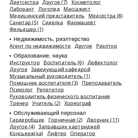
Диетсестра
Другое (7)
Косметолог
Лаборант
Логопед
Массажист
Медицинский представитель
Медсестра (8)
Санитар (5)
Сиделка
Фармацевт
Фельдшер (1)
Недвижимость, риэлтeрство
Агент по недвижимости
Другое
Риэлтор
Образование, наука
Инструктор
Воспитатель (6)
Дефектолог
Другое
Заведующий кафедрой
Музыкальный руководитель (1)
Помощник воспитателя (3)
Преподаватель
Психолог
Репетитор
Руководитель физического воспитания
Тренер
Учитель (2)
Хореограф
Обслуживающий персонал
Гардеробщик
Горничная (2)
Дворник (11)
Другое (4)
Заправщик картриджей
Консьерж(ка)
Лифтер
Оператор