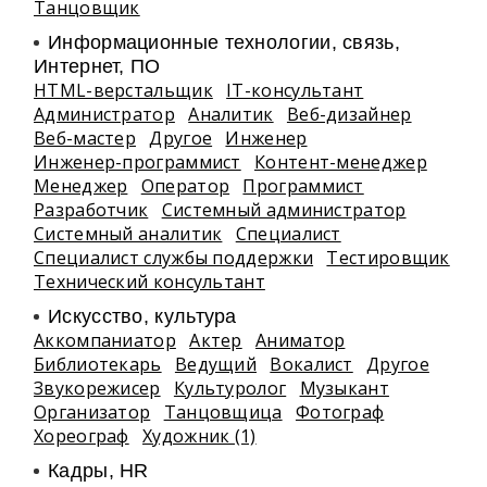
Танцовщик
Информационные технологии, связь,
Интернет, ПО
HTML-верстальщик
IT-консультант
Администратор
Аналитик
Веб-дизайнер
Веб-мастер
Другое
Инженер
Инженер-программист
Контент-менеджер
Менеджер
Оператор
Программист
Разработчик
Системный администратор
Системный аналитик
Специалист
Специалист службы поддержки
Тестировщик
Технический консультант
Искусство, культура
Аккомпаниатор
Актер
Аниматор
Библиотекарь
Ведущий
Вокалист
Другое
Звукорежисер
Культуролог
Музыкант
Организатор
Танцовщица
Фотограф
Хореограф
Художник (1)
Кадры, HR