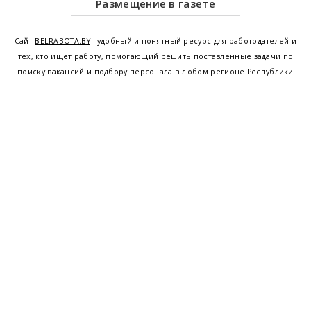
Размещение в газете
Сайт
BELRABOTA.BY
- удобный и понятный ресурс для работодателей и
тех, кто ищет работу, помогающий решить поставленные задачи по
поиску вакансий и подбору персонала в любом регионе Республики
Беларусь. Мы предоставляем возможность найти работу в Минске по
всей Беларуси, т.е. получить актуальную информацию по вакантным
рабочим местам и резюме, а также размещаем объявления о
проведении семинаров, тренингов, курсов по освоению новых
специальностей и повышению квалификации сотрудников. Свежие
вакансии для женщин и мужчин на сегодня от ведущих предприятий и
резюме от потенциальных сотрудников,
работа в Минске
,
Витебске
,
Гомеле
,
Гродно
,
Могилеве
,
Бресте
и других регионах Беларуси,
квалифицированная и оперативная поддержка - это все
BELRABOTA.by
Наш
© 2001—2026
Belmeta.com
партнер
Belrabota.by