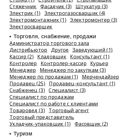
Стяжечник
Фасадчик (3)
Штукатур (3)
Электрик (1)
Электрогазосварщик (4)
Электромонтажник (1)
Электромонтер (3)
Электросварщик
Торговля, снабжение, продажи
Администратор торгового зала
Дистрибьютор
Другое
Заведующий (1)
Кассир (2)
Кладовщик
Консультант (1)
Контролер
Контролер-кассир
Курьер
Менеджер
Менеджер по закупкам (3)
Менеджер по продажам (1)
Мерчендайзер
Продавец (25)
Продавец-консультант (1)
Снабженец (3)
Специалист (3)
Специалист по продажам
Специалист по работе с клиентами
Товаровед (3)
Торговый агент
Торговый представитель
Укладчик-упаковщик (1)
Фасовщик (2)
Туризм