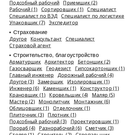
Подсобный рабочий
Приемщик (2)
Рабочий (1)
Сортировщик (1)
Специалист
Специалист по ВЭД
Специалист по логистике
Упаковщик (7)
Экспедитор
Страхование
Другое
Консультант
Специалист
Страховой агент
Строительство, благоустройство
Арматурщик
Архитектор
Бетонщик (2)
Газосварщик
Геодезист
Гипсокартонщик (1)
Главный инженер
Дорожный рабочий (4)
Другое (3)
Замерщик
Изолировщик (1)
Инженер (6)
Каменщик (1)
Конструктор (1)
Крановщик (1)
Кровельщик (4)
Маляр (5)
Мастер (2)
Монолитчик
Монтажник (6)
Облицовщик (1)
Отделочник (1)
Плиточник (3)
Плотник (1)
Подсобный рабочий (3)
Проектировщик (1)
Прораб (4)
Разнорабочий (6)
Сметчик (3)
Столяр (1)
Строитель (2)
Стропальщик