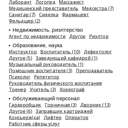
Лаборант
Логопед
Массажист
Медицинский представитель
Медсестра (7)
Санитар (7)
Сиделка
Фармацевт
Фельдшер (2)
Недвижимость, риэлтeрство
Агент по недвижимости
Другое
Риэлтор
Образование, наука
Инструктор
Воспитатель (10)
Дефектолог
Другое (5)
Заведующий кафедрой (1)
Музыкальный руководитель (1)
Помощник воспитателя (3)
Преподаватель
Психолог
Репетитор
Руководитель физического воспитания
Тренер
Учитель (3)
Хореограф
Обслуживающий персонал
Гардеробщик
Горничная (3)
Дворник (13)
Другое (6)
Заправщик картриджей
Консьерж(ка)
Лифтер
Оператор
Работник сферы услуг