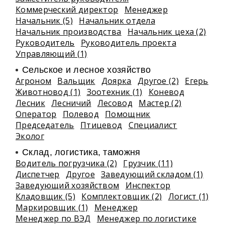
Коммерческий директор
Менеджер
Начальник (5)
Начальник отдела
Начальник производства
Начальник цеха (2)
Руководитель
Руководитель проекта
Управляющий (1)
Сельское и лесное хозяйство
Агроном
Вальщик
Доярка
Другое (2)
Егерь
Животновод (1)
Зоотехник (1)
Коневод
Лесник
Лесничий
Лесовод
Мастер (2)
Оператор
Полевод
Помощник
Председатель
Птицевод
Специалист
Эколог
Склад, логистика, таможня
Водитель погрузчика (2)
Грузчик (11)
Диспетчер
Другое
Заведующий складом (1)
Заведующий хозяйством
Инспектор
Кладовщик (5)
Комплектовщик (2)
Логист (1)
Маркировщик (1)
Менеджер
Менеджер по ВЭД
Менеджер по логистике