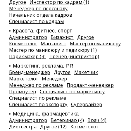
Другое
Инспектор по кадрам (1)
Менеджер по персоналу
Начальник отдела кадров
Специалист по кадрам
Красота, фитнес, спорт
Администратор
Визажист
Другое
Косметолог
Массажист
Мастер по маникюру
Мастер по маникюру и педикюру (1)
Парикмахер (3)
Тренер (инструктор)
Маркетинг, реклама, PR
Бренд-менеджер
Другое
Макетчик
Маркетолог
Менеджер
Менеджер по рекламе
Продакт-менеджер
Промоутер
Специалист по маркетингу
Специалист по рекламе
Специалист по экспорту
Супервайзер
Медицина, фармацевтика
Администратор
Ветеринар (4)
Врач (4)
Диетсестра
Другое (12)
Косметолог