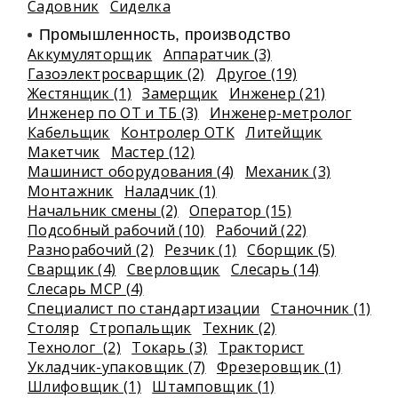
Садовник
Сиделка
Промышленность, производство
Аккумуляторщик
Аппаратчик (3)
Газоэлектросварщик (2)
Другое (19)
Жестянщик (1)
Замерщик
Инженер (21)
Инженер по ОТ и ТБ (3)
Инженер-метролог
Кабельщик
Контролер ОТК
Литейщик
Макетчик
Мастер (12)
Машинист оборудования (4)
Механик (3)
Монтажник
Наладчик (1)
Начальник смены (2)
Оператор (15)
Подсобный рабочий (10)
Рабочий (22)
Разнорабочий (2)
Резчик (1)
Сборщик (5)
Сварщик (4)
Сверловщик
Слесарь (14)
Слесарь МСР (4)
Специалист по стандартизации
Станочник (1)
Столяр
Стропальщик
Техник (2)
Технолог (2)
Токарь (3)
Тракторист
Укладчик-упаковщик (7)
Фрезеровщик (1)
Шлифовщик (1)
Штамповщик (1)