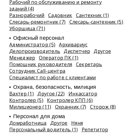
Рабочий по обслуживанию и ремонту
зданий (4)
Разнорабочий
Садовник
Сантехник (1)
Слесарь-ремонтник (7)
Слесарь-сантехник (5)
Уборщица (71)
Офисный персонал
Администратор (5)
Архивариус
Делопроизводитель
Диспетчер
Другое
Менеджер
Оператор ПК (1)
Помощник руководителя
Секретарь
Сотрудник Call-центра
Специалист по работе с клиентами
Охрана, безопасность, милиция
Вахтер (1)
Другое (22)
Инкассатор
Контролер (5)
Контролер КПП (6)
Милиционер (11)
Охранник (7)
Сторож (8)
Персонал для дома
Домработница
Другое
Няня
Персональный водитель (1)
Репетитор