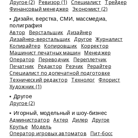
Другое (2)
Ревизор (1)
Специалист
Трейдер
Финансовый менеджер
Экономист (2)
Дизайн, верстка, СМИ, массмедиа,
полиграфия
Автор
Верстальщик
Дизайнер
Дизайнер-верстальщик
Другое
Журналист
Копирайтер
Копировщик
Корректор
Машинист печатных машин
Менеджер
Оператор
Переводчик
Переплетчик
Печатник
Редактор
Резчик
Рерайтер
Специалист по допечатной подготовке
Технический редактор
Технолог
Флорист
Художник (1)
Другое
Другое (2)
Игорный, модельный и шоу-бизнес
Администратор
Актер
Дилер
Другое
Крупье
Модель
Оператор игровых автоматов
Пит-босс