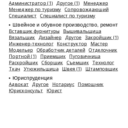
Администратор (1)
Другое (1)
Менеджер
Менеджер по туризму
Сопровождающий
Специалист
Специалист по туризму
Швейное и обувное производство, ремонт
Вставщик фурнитуры
Вышивальщица
Вязальщик
Дизайнер
Другое
Закройщик (1)
Инженер-технолог
Конструктор
Мастер
Модельер
Обработчик деталей
Отделочник
Портной (1)
Приемщик
Пуговичница
Раскройщик
Сборщик
Съемщик
Технолог
Ткач
Утюжильщица
Швея (1)
Штамповщик
Юриспруденция
Адвокат
Другое
Нотариус
Помощник
Юрисконсульт
Юрист