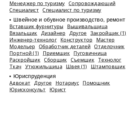
Менеджер по туризму
Сопровождающий
Специалист
Специалист по туризму
Швейное и обувное производство, ремонт
Вставщик фурнитуры
Вышивальщица
Вязальщик
Дизайнер
Другое
Закройщик (1)
Инженер-технолог
Конструктор
Мастер
Модельер
Обработчик деталей
Отделочник
Портной (1)
Приемщик
Пуговичница
Раскройщик
Сборщик
Съемщик
Технолог
Ткач
Утюжильщица
Швея (1)
Штамповщик
Юриспруденция
Адвокат
Другое
Нотариус
Помощник
Юрисконсульт
Юрист