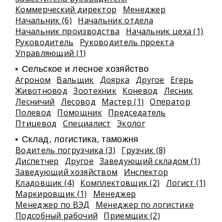
Коммерческий директор
Менеджер
Начальник (6)
Начальник отдела
Начальник производства
Начальник цеха (1)
Руководитель
Руководитель проекта
Управляющий (1)
Сельское и лесное хозяйство
Агроном
Вальщик
Доярка
Другое
Егерь
Животновод
Зоотехник
Коневод
Лесник
Лесничий
Лесовод
Мастер (1)
Оператор
Полевод
Помощник
Председатель
Птицевод
Специалист
Эколог
Склад, логистика, таможня
Водитель погрузчика (3)
Грузчик (8)
Диспетчер
Другое
Заведующий складом (1)
Заведующий хозяйством
Инспектор
Кладовщик (4)
Комплектовщик (2)
Логист (1)
Маркировщик (1)
Менеджер
Менеджер по ВЭД
Менеджер по логистике
Подсобный рабочий
Приемщик (2)