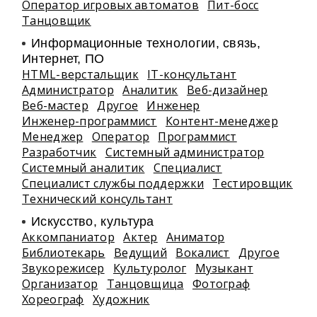
Оператор игровых автоматов
Пит-босс
Танцовщик
Информационные технологии, связь,
Интернет, ПО
HTML-верстальщик
IT-консультант
Администратор
Аналитик
Веб-дизайнер
Веб-мастер
Другое
Инженер
Инженер-программист
Контент-менеджер
Менеджер
Оператор
Программист
Разработчик
Системный администратор
Системный аналитик
Специалист
Специалист службы поддержки
Тестировщик
Технический консультант
Искусство, культура
Аккомпаниатор
Актер
Аниматор
Библиотекарь
Ведущий
Вокалист
Другое
Звукорежисер
Культуролог
Музыкант
Организатор
Танцовщица
Фотограф
Хореограф
Художник