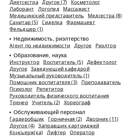
Диетсестра
Другое (7)
Косметолог
Лаборант
Логопед
Массажист
Медицинский представитель
Медсестра (8)
Санитар (5)
Сиделка
Фармацевт
Фельдшер (1)
Недвижимость, риэлтeрство
Агент по недвижимости
Другое
Риэлтор
Образование, наука
Инструктор
Воспитатель (5)
Дефектолог
Другое
Заведующий кафедрой
Музыкальный руководитель (1)
Помощник воспитателя (3)
Преподаватель
Психолог
Репетитор
Руководитель физического воспитания
Тренер
Учитель (2)
Хореограф
Обслуживающий персонал
Гардеробщик
Горничная (2)
Дворник (11)
Другое (4)
Заправщик картриджей
Консьерж(ка)
Лифтер
Оператор