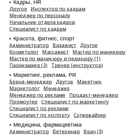
Кадры, HR
Другое
Инспектор по кадрам
Менеджер по персоналу
Начальник отдела кадров
Специалист по кадрам
Красота, фитнес, спорт
Администратор
Визажист
Другое
Косметолог
Массажист
Мастер по маникюру
Мастер по маникюру и педикюру (1)
Парикмахер (3)
Тренер (инструктор)
Маркетинг, реклама, PR
Бренд-менеджер
Другое
Макетчик
Маркетолог
Менеджер
Менеджер по рекламе
Продакт-менеджер
Промоутер
Специалист по маркетингу
Специалист по рекламе
Специалист по экспорту
Супервайзер
Медицина, фармацевтика
Администратор
Ветеринар
Врач (3)