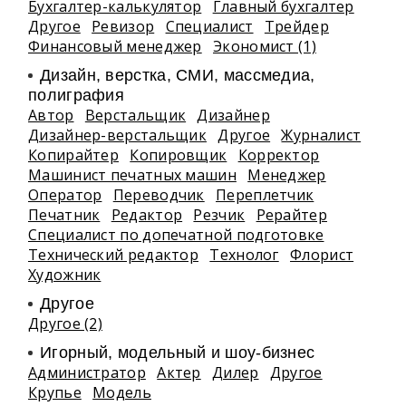
Бухгалтер-калькулятор
Главный бухгалтер
Другое
Ревизор
Специалист
Трейдер
Финансовый менеджер
Экономист (1)
Дизайн, верстка, СМИ, массмедиа,
полиграфия
Автор
Верстальщик
Дизайнер
Дизайнер-верстальщик
Другое
Журналист
Копирайтер
Копировщик
Корректор
Машинист печатных машин
Менеджер
Оператор
Переводчик
Переплетчик
Печатник
Редактор
Резчик
Рерайтер
Специалист по допечатной подготовке
Технический редактор
Технолог
Флорист
Художник
Другое
Другое (2)
Игорный, модельный и шоу-бизнес
Администратор
Актер
Дилер
Другое
Крупье
Модель