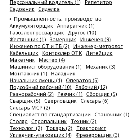
Персональный водитель (1)
Репетитор
Садовник
Сиделка
Промышленность, производство
Аккумуляторщик
Аппаратчик (1)
Газоэлектросварщик
Другое (10)
Жестянщик (1)
Замерщик
Инженер (9)
Инженер по ОТ и ТБ (2)
Инженер-метролог
Кабельщик
Контролер ОТК
Литейщик
Макетчик
Мастер (4)
Машинист оборудования (1)
Механик (3)
Монтажник (1)
Наладчик
Начальник смены (1)
Оператор (5)
Подсобный рабочий (10)
Рабочий (12)
Разнорабочий (2)
Резчик (1)
Сборщик (5)
Сварщик (5)
Сверловщик
Слесарь (6)
Слесарь МСР (2)
Специалист по стандартизации
Станочник (1)
Столяр
Стропальщик
Техник (2)
Технолог (2)
Токарь (2)
Тракторист
Укладчик-упаковщик (4)
Фрезеровщик (3)