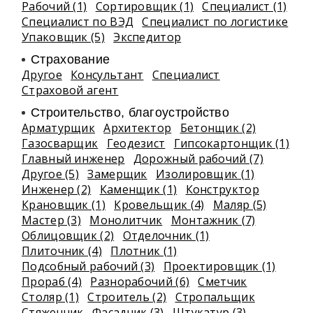
Рабочий (1)
Сортировщик (1)
Специалист (1)
Специалист по ВЭД
Специалист по логистике
Упаковщик (5)
Экспедитор
Страхование
Другое
Консультант
Специалист
Страховой агент
Строительство, благоустройство
Арматурщик
Архитектор
Бетонщик (2)
Газосварщик
Геодезист
Гипсокартонщик (1)
Главный инженер
Дорожный рабочий (7)
Другое (5)
Замерщик
Изолировщик (1)
Инженер (2)
Каменщик (1)
Конструктор
Крановщик (1)
Кровельщик (4)
Маляр (5)
Мастер (3)
Монолитчик
Монтажник (7)
Облицовщик (2)
Отделочник (1)
Плиточник (4)
Плотник (1)
Подсобный рабочий (3)
Проектировщик (1)
Прораб (4)
Разнорабочий (6)
Сметчик
Столяр (1)
Строитель (2)
Стропальщик
Стяжечник
Фасадчик (3)
Штукатур (3)