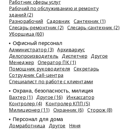
Работник сферы услуг
Рабочий по обслуживанию и ремонту
зданий (2)
Разнорабочий
Садовник
Сантехник (1)
Слесарь-ремонтник (2)
Слесарь-сантехник (2)
Уборщица (60)
Офисный персонал
Администратор (3)
Архивариус
Делопроизводитель
Диспетчер
Другое
Менеджер
Оператор ПК (1)
Помощник руководителя
Секретарь
Сотрудник Call-центра
Специалист по работе с клиентами
Охрана, безопасность, милиция
Вахтер (1)
Другое (16)
Инкассатор
Контролер (4)
Контролер КПП (5)
Милиционер (11)
Охранник (6)
Сторож (8)
Персонал для дома
Домработница
Другое
Няня