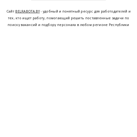
Сайт
BELRABOTA.BY
- удобный и понятный ресурс для работодателей и
тех, кто ищет работу, помогающий решить поставленные задачи по
поиску вакансий и подбору персонала в любом регионе Республики
Беларусь. Мы предоставляем возможность найти работу в Минске по
всей Беларуси, т.е. получить актуальную информацию по вакантным
рабочим местам и резюме, а также размещаем объявления о
проведении семинаров, тренингов, курсов по освоению новых
специальностей и повышению квалификации сотрудников. Свежие
вакансии для женщин и мужчин на сегодня от ведущих предприятий и
резюме от потенциальных сотрудников,
работа в Минске
,
Витебске
,
Гомеле
,
Гродно
,
Могилеве
,
Бресте
и других регионах Беларуси,
квалифицированная и оперативная поддержка - это все
BELRABOTA.by
Наш
© 2001—2026
Belmeta.com
партнер
Belrabota.by
Пользовательское