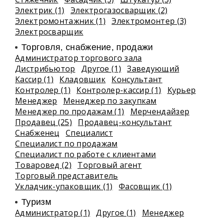
Электрик (1)
Электрогазосварщик (2)
Электромонтажник (1)
Электромонтер (3)
Электросварщик
Торговля, снабжение, продажи
Администратор торгового зала
Дистрибьютор
Другое (1)
Заведующий
Кассир (1)
Кладовщик
Консультант
Контролер (1)
Контролер-кассир (1)
Курьер
Менеджер
Менеджер по закупкам
Менеджер по продажам (1)
Мерчендайзер
Продавец (25)
Продавец-консультант
Снабженец
Специалист
Специалист по продажам
Специалист по работе с клиентами
Товаровед (2)
Торговый агент
Торговый представитель
Укладчик-упаковщик (1)
Фасовщик (1)
Туризм
Администратор (1)
Другое (1)
Менеджер