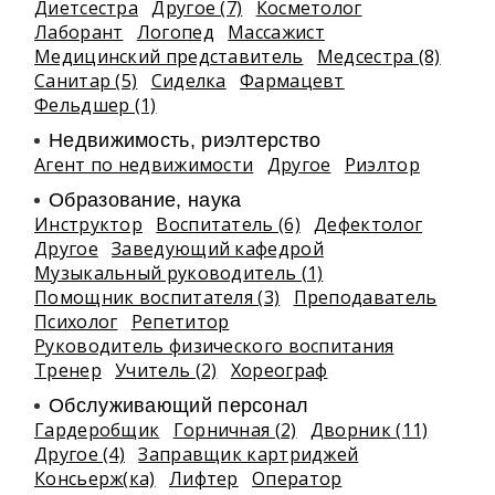
Диетсестра
Другое (7)
Косметолог
Лаборант
Логопед
Массажист
Медицинский представитель
Медсестра (8)
Санитар (5)
Сиделка
Фармацевт
Фельдшер (1)
Недвижимость, риэлтeрство
Агент по недвижимости
Другое
Риэлтор
Образование, наука
Инструктор
Воспитатель (6)
Дефектолог
Другое
Заведующий кафедрой
Музыкальный руководитель (1)
Помощник воспитателя (3)
Преподаватель
Психолог
Репетитор
Руководитель физического воспитания
Тренер
Учитель (2)
Хореограф
Обслуживающий персонал
Гардеробщик
Горничная (2)
Дворник (11)
Другое (4)
Заправщик картриджей
Консьерж(ка)
Лифтер
Оператор