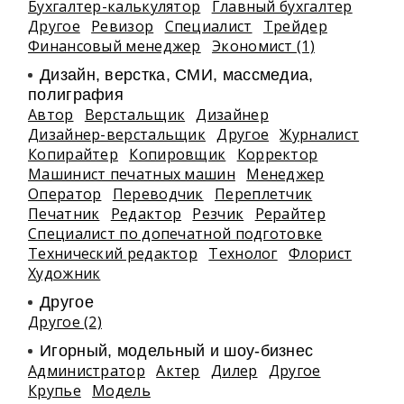
Бухгалтер-калькулятор
Главный бухгалтер
Другое
Ревизор
Специалист
Трейдер
Финансовый менеджер
Экономист (1)
Дизайн, верстка, СМИ, массмедиа,
полиграфия
Автор
Верстальщик
Дизайнер
Дизайнер-верстальщик
Другое
Журналист
Копирайтер
Копировщик
Корректор
Машинист печатных машин
Менеджер
Оператор
Переводчик
Переплетчик
Печатник
Редактор
Резчик
Рерайтер
Специалист по допечатной подготовке
Технический редактор
Технолог
Флорист
Художник
Другое
Другое (2)
Игорный, модельный и шоу-бизнес
Администратор
Актер
Дилер
Другое
Крупье
Модель