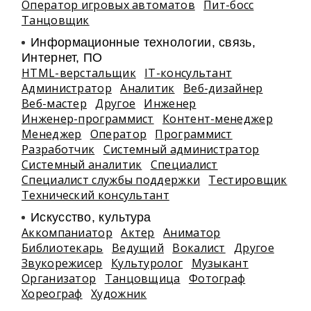
Оператор игровых автоматов
Пит-босс
Танцовщик
Информационные технологии, связь,
Интернет, ПО
HTML-верстальщик
IT-консультант
Администратор
Аналитик
Веб-дизайнер
Веб-мастер
Другое
Инженер
Инженер-программист
Контент-менеджер
Менеджер
Оператор
Программист
Разработчик
Системный администратор
Системный аналитик
Специалист
Специалист службы поддержки
Тестировщик
Технический консультант
Искусство, культура
Аккомпаниатор
Актер
Аниматор
Библиотекарь
Ведущий
Вокалист
Другое
Звукорежисер
Культуролог
Музыкант
Организатор
Танцовщица
Фотограф
Хореограф
Художник