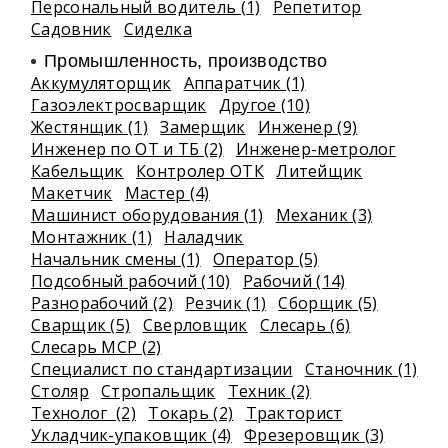
Персональный водитель (1)
Репетитор
Садовник
Сиделка
Промышленность, производство
Аккумуляторщик
Аппаратчик (1)
Газоэлектросварщик
Другое (10)
Жестянщик (1)
Замерщик
Инженер (9)
Инженер по ОТ и ТБ (2)
Инженер-метролог
Кабельщик
Контролер ОТК
Литейщик
Макетчик
Мастер (4)
Машинист оборудования (1)
Механик (3)
Монтажник (1)
Наладчик
Начальник смены (1)
Оператор (5)
Подсобный рабочий (10)
Рабочий (14)
Разнорабочий (2)
Резчик (1)
Сборщик (5)
Сварщик (5)
Сверловщик
Слесарь (6)
Слесарь МСР (2)
Специалист по стандартизации
Станочник (1)
Столяр
Стропальщик
Техник (2)
Технолог (2)
Токарь (2)
Тракторист
Укладчик-упаковщик (4)
Фрезеровщик (3)