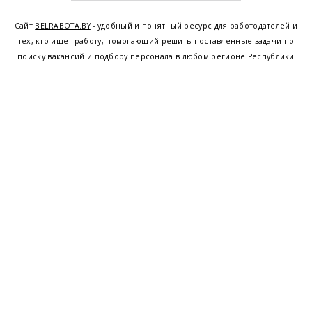
Сайт
BELRABOTA.BY
- удобный и понятный ресурс для работодателей и
тех, кто ищет работу, помогающий решить поставленные задачи по
поиску вакансий и подбору персонала в любом регионе Республики
Беларусь. Мы предоставляем возможность найти работу в Минске по
всей Беларуси, т.е. получить актуальную информацию по вакантным
рабочим местам и резюме, а также размещаем объявления о
проведении семинаров, тренингов, курсов по освоению новых
специальностей и повышению квалификации сотрудников. Свежие
вакансии для женщин и мужчин на сегодня от ведущих предприятий и
резюме от потенциальных сотрудников,
работа в Минске
,
Витебске
,
Гомеле
,
Гродно
,
Могилеве
,
Бресте
и других регионах Беларуси,
квалифицированная и оперативная поддержка - это все
BELRABOTA.by
Наш
© 2001—2026
Belmeta.com
партнер
Belrabota.by
Пользовательское