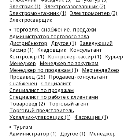
Электрик (1)
Электрогазосварщик (2)
Электромонтажник (1)
Электромонтер (3)
Электросварщик
Торговля, снабжение, продажи
Администратор торгового зала
Дистрибьютор
Другое (1)
Заведующий
Кассир (1)
Кладовщик
Консультант
Контролер (1)
Контролер-кассир (1)
Курьер
Менеджер
Менеджер по закупкам
Менеджер по продажам (1)
Мерчендайзер
Продавец (25)
Продавец-консультант
Снабженец
Специалист
Специалист по продажам
Специалист по работе с клиентами
Товаровед (2)
Торговый агент
Торговый представитель
Укладчик-упаковщик (1)
Фасовщик (1)
Туризм
Администратор (1)
Другое (1)
Менеджер