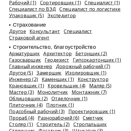
Рабочий (1)
Сортировщик (1)
Специалист (1)
Специалист по ВЭД
Специалист по логистике
Упаковщик (5)
Экспедитор
Страхование
Другое
Консультант
Специалист
Страховой агент
Строительство, благоустройство
Арматурщик
Архитектор
Бетонщик (2)
Газосварщик
Геодезист
Гипсокартонщик (1)
Главный инженер
Дорожный рабочий (7)
Другое (5)
Замерщик
Изолировщик (1)
Инженер (2)
Каменщик (1)
Конструктор
Крановщик (1)
Кровельщик (4)
Маляр (5)
Мастер (3)
Монолитчик
Монтажник (7)
Облицовщик (2)
Отделочник (1)
Плиточник (4)
Плотник (1)
Подсобный рабочий (3)
Проектировщик (1)
Прораб (4)
Разнорабочий (6)
Сметчик
Столяр (1)
Строитель (2)
Стропальщик
Стяжечник
Фасадчик (3)
Штукатур (3)