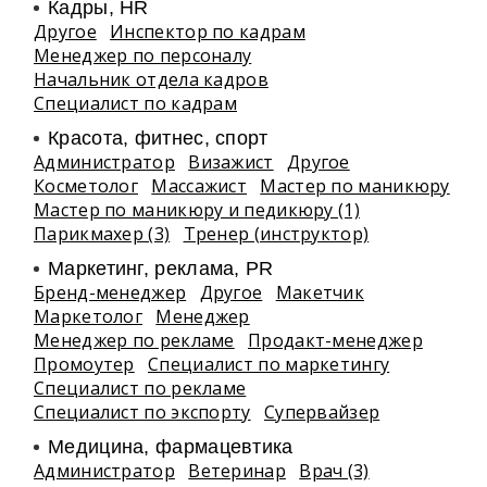
Кадры, HR
Другое
Инспектор по кадрам
Менеджер по персоналу
Начальник отдела кадров
Специалист по кадрам
Красота, фитнес, спорт
Администратор
Визажист
Другое
Косметолог
Массажист
Мастер по маникюру
Мастер по маникюру и педикюру (1)
Парикмахер (3)
Тренер (инструктор)
Маркетинг, реклама, PR
Бренд-менеджер
Другое
Макетчик
Маркетолог
Менеджер
Менеджер по рекламе
Продакт-менеджер
Промоутер
Специалист по маркетингу
Специалист по рекламе
Специалист по экспорту
Супервайзер
Медицина, фармацевтика
Администратор
Ветеринар
Врач (3)