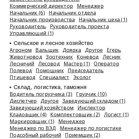
Коммерческий директор
Менеджер
Начальник (6)
Начальник отдела
Начальник производства
Начальник цеха (1)
Руководитель
Руководитель проекта
Управляющий (1)
Сельское и лесное хозяйство
Агроном
Вальщик
Доярка
Другое
Егерь
Животновод
Зоотехник
Коневод
Лесник
Лесничий
Лесовод
Мастер (1)
Оператор
Полевод
Помощник
Председатель
Птицевод
Специалист
Эколог
Склад, логистика, таможня
Водитель погрузчика (3)
Грузчик (10)
Диспетчер
Другое
Заведующий складом (1)
Заведующий хозяйством
Инспектор
Кладовщик (4)
Комплектовщик (2)
Логист (1)
Маркировщик (1)
Менеджер
Менеджер по ВЭД
Менеджер по логистике
Подсобный рабочий
Приемщик (2)