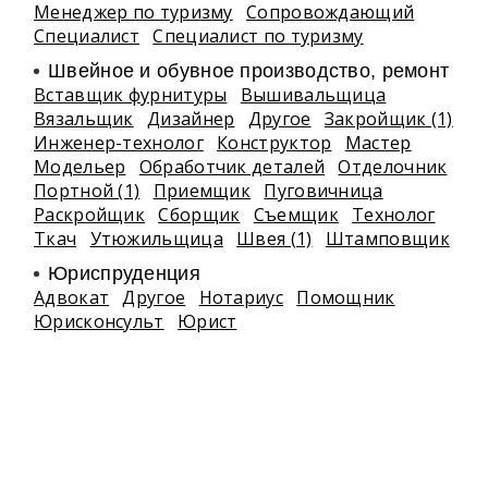
Менеджер по туризму
Сопровождающий
Специалист
Специалист по туризму
Швейное и обувное производство, ремонт
Вставщик фурнитуры
Вышивальщица
Вязальщик
Дизайнер
Другое
Закройщик (1)
Инженер-технолог
Конструктор
Мастер
Модельер
Обработчик деталей
Отделочник
Портной (1)
Приемщик
Пуговичница
Раскройщик
Сборщик
Съемщик
Технолог
Ткач
Утюжильщица
Швея (1)
Штамповщик
Юриспруденция
Адвокат
Другое
Нотариус
Помощник
Юрисконсульт
Юрист