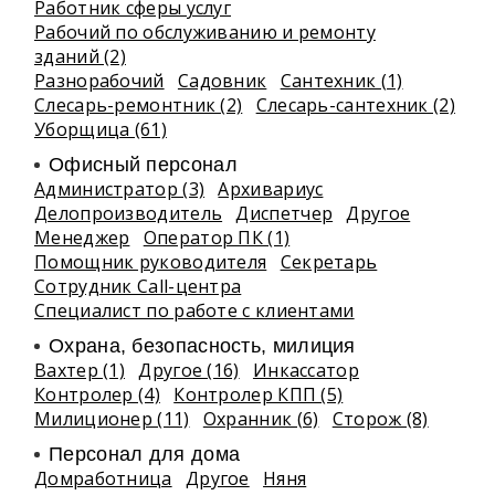
Работник сферы услуг
Рабочий по обслуживанию и ремонту
зданий (2)
Разнорабочий
Садовник
Сантехник (1)
Слесарь-ремонтник (2)
Слесарь-сантехник (2)
Уборщица (61)
Офисный персонал
Администратор (3)
Архивариус
Делопроизводитель
Диспетчер
Другое
Менеджер
Оператор ПК (1)
Помощник руководителя
Секретарь
Сотрудник Call-центра
Специалист по работе с клиентами
Охрана, безопасность, милиция
Вахтер (1)
Другое (16)
Инкассатор
Контролер (4)
Контролер КПП (5)
Милиционер (11)
Охранник (6)
Сторож (8)
Персонал для дома
Домработница
Другое
Няня