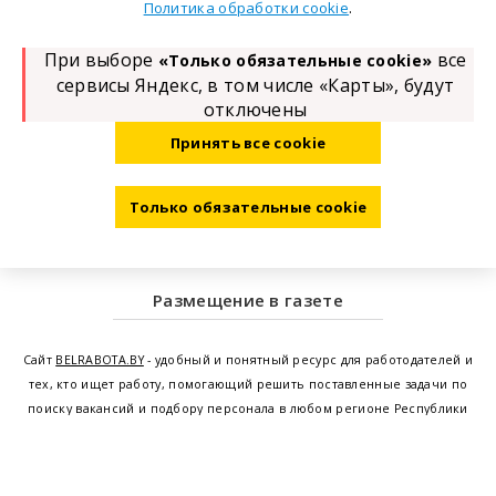
.
Политика обработки cookie
При выборе
все
«Только обязательные cookie»
сервисы Яндекс, в том числе «Карты», будут
отключены
Принять все cookie
Только обязательные cookie
Размещение в газете
Сайт
BELRABOTA.BY
- удобный и понятный ресурс для работодателей и
тех, кто ищет работу, помогающий решить поставленные задачи по
поиску вакансий и подбору персонала в любом регионе Республики
Беларусь. Мы предоставляем возможность найти работу в Минске по
всей Беларуси, т.е. получить актуальную информацию по вакантным
рабочим местам и резюме, а также размещаем объявления о