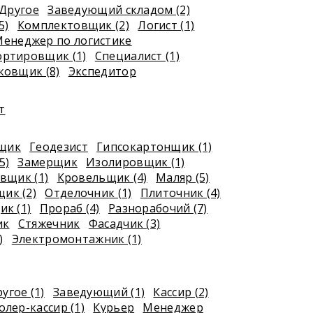
Другое
Заведующий складом (2)
5)
Комплектовщик (2)
Логист (1)
енеджер по логистике
ортировщик (1)
Специалист (1)
ковщик (8)
Экспедитор
т
рщик
Геодезист
Гипсокартонщик (1)
5)
Замерщик
Изолировщик (1)
вщик (1)
Кровельщик (4)
Маляр (5)
ик (2)
Отделочник (1)
Плиточник (4)
к (1)
Прораб (4)
Разнорабочий (7)
ик
Стяжечник
Фасадчик (3)
)
Электромонтажник (1)
угое (1)
Заведующий (1)
Кассир (2)
лер-кассир (1)
Курьер
Менеджер