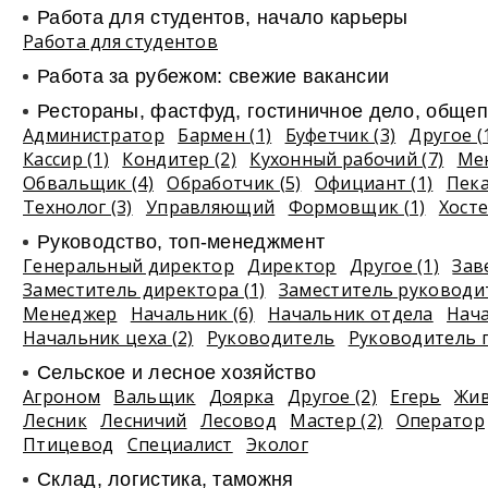
Работа для студентов, начало карьеры
Работа для студентов
Работа за рубежом: свежие вакансии
Рестораны, фастфуд, гостиничное дело, общеп
Администратор
Бармен (1)
Буфетчик (3)
Другое (
Кассир (1)
Кондитер (2)
Кухонный рабочий (7)
Ме
Обвальщик (4)
Обработчик (5)
Официант (1)
Пек
Технолог (3)
Управляющий
Формовщик (1)
Хосте
Руководство, топ-менеджмент
Генеральный директор
Директор
Другое (1)
Зав
Заместитель директора (1)
Заместитель руководи
Менеджер
Начальник (6)
Начальник отдела
Нач
Начальник цеха (2)
Руководитель
Руководитель 
Сельское и лесное хозяйство
Агроном
Вальщик
Доярка
Другое (2)
Егерь
Жив
Лесник
Лесничий
Лесовод
Мастер (2)
Оператор
Птицевод
Специалист
Эколог
Склад, логистика, таможня