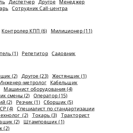
ль
Диспетчер
Другое
Менеджер
арь
Сотрудник Call-центра
Контролер КПП (6)
Милиционер (11)
ель (1)
Репетитор
Садовник
щик (2)
Другое (23)
Жестянщик (1)
Инженер-метролог
Кабельщик
Машинист оборудования (4)
ик смены (2)
Оператор (15)
й (2)
Резчик (1)
Сборщик (5)
СР (4)
Специалист по стандартизации
ехнолог (2)
Токарь (3)
Тракторист
щик (2)
Штамповщик (1)
 (2)