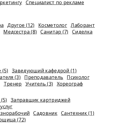
ркетингу
Специалист по рекламе
ра
Другое (12)
Косметолог
Лаборант
Медсестра (8)
Санитар (7)
Сиделка
 (5)
Заведующий кафедрой (1)
теля (3)
Преподаватель
Психолог
Тренер
Учитель (3)
Хореограф
(5)
Заправщик картриджей
услуг
азнорабочий
Садовник
Сантехник (1)
рщица (72)