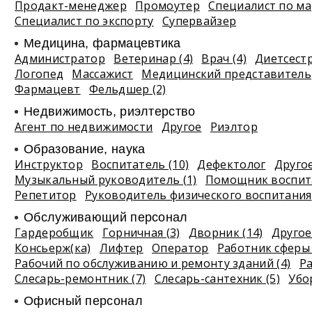
Продакт-менеджер
Промоутер
Специалист по ма
Специалист по экспорту
Супервайзер
Медицина, фармацевтика
Администратор
Ветеринар (4)
Врач (4)
Диетсест
Логопед
Массажист
Медицинский представитель
Фармацевт
Фельдшер (2)
Недвижимость, риэлтeрство
Агент по недвижимости
Другое
Риэлтор
Образование, наука
Инструктор
Воспитатель (10)
Дефектолог
Другое
Музыкальный руководитель (1)
Помощник воспита
Репетитор
Руководитель физического воспитания
Обслуживающий персонал
Гардеробщик
Горничная (3)
Дворник (14)
Другое 
Консьерж(ка)
Лифтер
Оператор
Работник сферы 
Рабочий по обслуживанию и ремонту зданий (4)
Р
Слесарь-ремонтник (7)
Слесарь-сантехник (5)
Убо
Офисный персонал