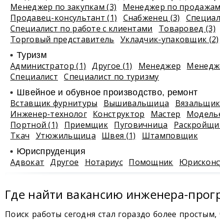
Менеджер по закупкам (3)
Менеджер по продажам 
Продавец-консультант (1)
Снабженец (3)
Специали
Специалист по работе с клиентами
Товаровед (3)
Торговый представитель
Укладчик-упаковщик (2)
Туризм
Администратор (1)
Другое (1)
Менеджер
Менедже
Специалист
Специалист по туризму
Швейное и обувное производство, ремонт
Вставщик фурнитуры
Вышивальщица
Вязальщи
Инженер-технолог
Конструктор
Мастер
Модель
Портной (1)
Приемщик
Пуговичница
Раскройщи
Ткач
Утюжильщица
Швея (1)
Штамповщик
Юриспруденция
Адвокат
Другое
Нотариус
Помощник
Юрисконс
Где найти вакансию инженера-прог
Поиск работы сегодня стал гораздо более простым, 