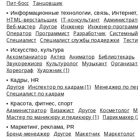
Пит-босс
Танцовщик
Информационные технологии, связь, Интернет
HTML-верстальщик
IT-консультант
Администрат
Веб-мастер
Другое
Инженер
Инженер-программ
Оператор
Программист
Разработчик
Системный
Специалист
Специалист службы поддержки
Тест
Искусство, культура
Аккомпаниатор
Актер
Аниматор
Библиотекарь
Звукорежисер
Культуролог
Музыкант
Организа
Хореограф
Художник (1)
Кадры, HR
Другое
Инспектор по кадрам (1)
Менеджер по пе
Специалист по кадрам
Красота, фитнес, спорт
Администратор
Визажист
Другое
Косметолог
М
Мастер по маникюру и педикюру (1)
Парикмахер (
Маркетинг, реклама, PR
Бренд-менеджер
Другое
Макетчик
Маркетолог