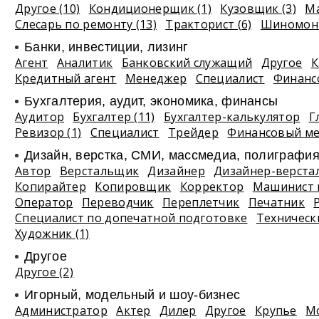
Другое (10)
Кондиционерщик (1)
Кузовщик (3)
Ма
Слесарь по ремонту (13)
Тракторист (6)
Шиномонт
Банки, инвестиции, лизинг
Агент
Аналитик
Банковский служащий
Другое
К
Кредитный агент
Менеджер
Специалист
Финанс
Бухгалтерия, аудит, экономика, финансы
Аудитор
Бухгалтер (11)
Бухгалтер-калькулятор
Г
Ревизор (1)
Специалист
Трейдер
Финансовый м
Дизайн, верстка, СМИ, массмедиа, полиграфи
Автор
Верстальщик
Дизайнер
Дизайнер-верста
Копирайтер
Копировщик
Корректор
Машинист 
Оператор
Переводчик
Переплетчик
Печатник
Специалист по допечатной подготовке
Техническ
Художник (1)
Другое
Другое (2)
Игорный, модельный и шоу-бизнес
Администратор
Актер
Дилер
Другое
Крупье
М