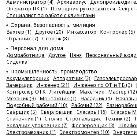
Администратор (4)
Архивариус
Делопроизводите
Оператор ПК (1)
Помощник руководителя
Секрет
Специалист по работе с клиентами
Охрана, безопасность, милиция
Вахтер (1)
Другое (20)
Инкассатор
Контролер (5)
Охранник (7)
Сторож (8)
Персонал для дома
Домработница
Другое
Няня
Персональный водит
Сиделка
Промышленность, производство
Аккумуляторщик
Аппаратчик (3)
Газоэлектросвар
Замерщик
Инженер (21)
Инженер по ОТ и ТБ (3)
Контролер ОТК
Литейщик
Макетчик
Мастер (12)
Механик (3)
Монтажник (1)
Наладчик (1)
Начальн
Подсобный рабочий (10)
Рабочий (22)
Разнорабочи
Сварщик (5)
Сверловщик
Слесарь (16)
Слесарь М
Станочник (1)
Столяр
Стропальщик
Техник (2)
Т
Укладчик-упаковщик (7)
Фрезеровщик (3)
Шлифов
Электромеханик (1)
Электромонтер (10)
Энергетик