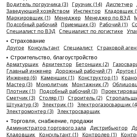
Водитель погрузчика (3)
Грузчик (14)
Диспетчер
Заведующий хозяйством
Инспектор
Кладовщик (
Маркировщик (1)
Менеджер
Менеджер по ВЭД
М
Подсобный рабочий
Приемщик (3)
Рабочий (1)
С
Специалист по ВЭД
Специалист по логистике
Упа
Страхование
Другое
Консультант
Специалист
Страховой аген
Строительство, благоустройство
Арматурщик
Архитектор
Бетонщик (2)
Газосва
Главный инженер
Дорожный рабочий (7)
Другое (
Инженер (6)
Каменщик (1)
Конструктор (1)
Крано
Мастер (3)
Монолитчик
Монтажник (7)
Облицовщ
Плотник (1)
Подсобный рабочий (3)
Проектировщи
Сметчик (3)
Столяр (1)
Строитель (2)
Стропальщ
Штукатур (3)
Электрик (1)
Электрогазосварщик (4
Электромонтер (3)
Электросварщик
Торговля, снабжение, продажи
Администратор торгового зала
Дистрибьютор
Др
Кладовщик
Консультант (1)
Контролер (1)
Контро