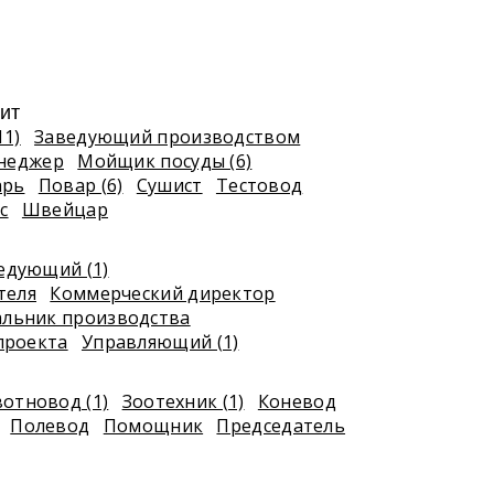
ит
11)
Заведующий производством
неджер
Мойщик посуды (6)
арь
Повар (6)
Сушист
Тестовод
с
Швейцар
едующий (1)
теля
Коммерческий директор
альник производства
проекта
Управляющий (1)
отновод (1)
Зоотехник (1)
Коневод
Полевод
Помощник
Председатель