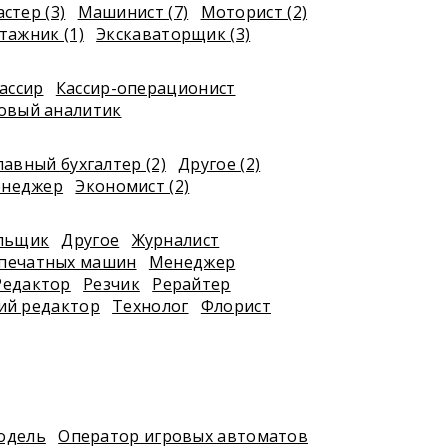
стер (3)
Машинист (7)
Моторист (2)
ажник (1)
Экскаваторщик (3)
ассир
Кассир-операционист
овый аналитик
лавный бухгалтер (2)
Другое (2)
енеджер
Экономист (2)
я
льщик
Другое
Журналист
печатных машин
Менеджер
Редактор
Резчик
Рерайтер
ий редактор
Технолог
Флорист
одель
Оператор игровых автоматов