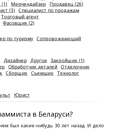
(1)
Мерчендайзер
Продавец (26)
ст (3)
Специалист по продажам
Торговый агент
Фасовщик (2)
р по туризму
Сопровождающий
к
Дизайнер
Другое
Закройщик (1)
ер
Обработчик деталей
Отделочник
к
Сборщик
Съемщик
Технолог
ульт
Юрист
раммиста в Беларуси?
чем был какие-нибудь 30 лет назад. И дело