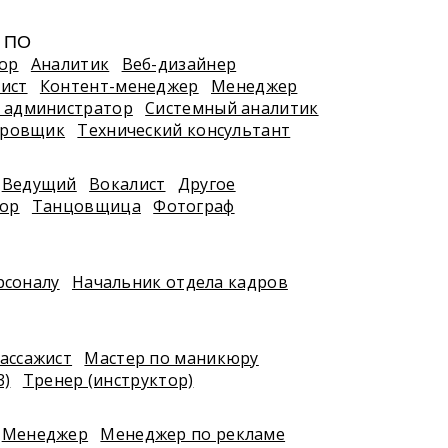
, ПО
ор
Аналитик
Веб-дизайнер
ист
Контент-менеджер
Менеджер
 администратор
Системный аналитик
ировщик
Технический консультант
Ведущий
Вокалист
Другое
тор
Танцовщица
Фотограф
рсоналу
Начальник отдела кадров
ассажист
Мастер по маникюру
3)
Тренер (инструктор)
Менеджер
Менеджер по рекламе